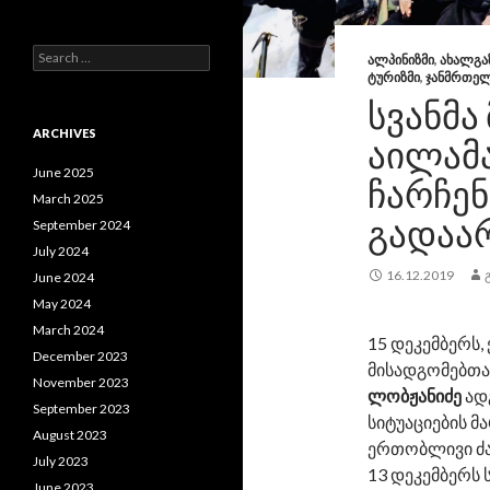
S
ᲐᲚᲞᲘᲜᲘᲖᲛᲘ
,
ᲐᲮᲐᲚᲒᲐ
e
ᲢᲣᲠᲘᲖᲛᲘ
,
ᲯᲐᲜᲛᲠᲗᲔ
a
ᲡᲕᲐᲜᲛᲐ
r
c
ARCHIVES
ᲐᲘᲚᲐᲛ
h
f
June 2025
ᲩᲐᲠᲩᲔ
o
March 2025
r
ᲒᲐᲓᲐᲐ
September 2024
:
July 2024
16.12.2019
June 2024
May 2024
March 2024
15 დეკემბერს,
December 2023
მისადგომებთა
November 2023
ლობჟანიძე
ად
September 2023
სიტუაციების მ
August 2023
ერთობლივი ძა
July 2023
13 დეკემბერს
June 2023