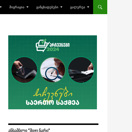
ᲛᲘᲒᲠᲐᲪᲘᲐ
ᲒᲐᲜᲪᲮᲐᲓᲔᲑᲔᲑᲘ
ᲒᲐᲚᲔᲠᲔᲐ
ᲐᲜᲡᲐᲛᲑᲚᲘ “ᲛᲘᲟᲔ ᲜᲐᲠᲘ”