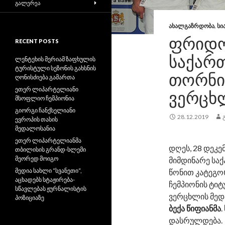
ᲒᲐᲚᲔᲠᲔᲐ
ᲐᲮᲐᲚᲒᲐᲖᲠᲓᲝᲑᲐ
,
ᲡᲘ
ᲤᲠᲘᲓᲝ
RECENT POSTS
ᲡᲐᲥᲐᲠᲗ
ლენტეხის მერიამ ზაფხულის
ტურისტული სეზონის გახსნის
ᲗᲝᲠᲜᲘᲙ
ღონისძიება გამართა
ეთერ ლიპარტელიანი
ᲕᲔᲠᲪᲮ
მსოფლიო ჩემპიონია
გიორგი ჩანქსელიანი
28.12.2019
ევროპის თასის
მედალოსანია
ეთერ ლიპარტელიანმა
დღეს, 28 დეკე
თბილისის გრანდ-სლემი
მეორედ მოიგო
მიმდინარე საქ
მედია სახლი “სვანეთი“,
წონით კატეგო
აცხადებს სტაჟირება-
ჩემპიონის ტი
სწავლებას ჟურნალისტის
ვერცხლის მედ
პოზიციაზე
ბექა წიფიანმა
დასრულდება.