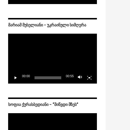
ᲛᲐᲠᲘᲐᲛ ᲛᲣᲡᲔᲚᲘᲐᲜᲘ – ᲣᲙᲠᲐᲘᲜᲣᲚᲘ ᲡᲘᲛᲦᲔᲠᲐ
Video
Player
00:00
00:55
ᲡᲝᲤᲘᲐ ᲥᲣᲠᲐᲡᲑᲔᲓᲘᲐᲜᲘ – “ᲛᲘᲬᲕᲓᲘ ᲛᲖᲔᲡ”
Video
Player