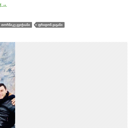
ng
ფრიდონ გიგანი საქართველოს ჩემპიონია, თორნიკე გვიჭი
→
ᲗᲝᲠᲜᲘᲙᲔ ᲒᲕᲘᲭᲘᲐᲜᲘ
ᲤᲠᲘᲓᲝᲜ ᲒᲘᲒᲐᲜᲘ