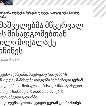
ᲖᲠᲓᲝᲑᲐ
,
ᲚᲔᲜᲢᲔᲮᲘᲡ ᲛᲣᲜᲘᲪᲘᲞᲐᲚᲘᲢᲔᲢᲘ
,
ᲡᲐᲖᲝᲒᲐᲓᲝᲔᲑᲐ
,
ᲡᲘᲐᲮᲚᲔ
,
ᲚᲝᲑᲐ
 ᲛᲐᲨᲕᲔᲚᲔᲑᲛᲐ ᲛᲬᲕᲔᲠᲕᲐᲚ
ᲐᲡ ᲛᲘᲡᲐᲓᲒᲝᲛᲔᲑᲗᲐᲜ
ᲜᲘᲚᲘ ᲛᲝᲥᲐᲚᲐᲥᲔ
ᲠᲩᲘᲜᲔᲡ
ᲒᲐᲖᲔᲗᲘ "ᲡᲕᲐᲜᲔᲗᲘ"
 ქვემო სვანეთში, მწვერვალ “აილამა”-ს
ნ 2 დღის მანძილზე თოვლში ჩარჩენილი
გურამ
გილობრივი მოხალისეებისა და შსს საგანგებო
ართვის სამსახურის თანაშრომლების
ლისხმევით გადარჩა.
 სოფ. ლემზაგორის მკვიდრ
გურამ ლობჟანიძეს