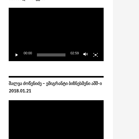
Video
Player
00:00
02:59
ᲨᲐᲚᲕᲐ ᲫᲝᲬᲔᲜᲘᲫᲔ – ᲔᲛᲘᲒᲠᲐᲜᲢᲘ ᲑᲘᲖᲜᲔᲡᲛᲔᲜᲘ ᲐᲨᲨ-Ი
2018.01.21
Video
Player