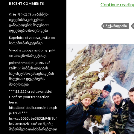
RECENT COMMENTS
Continue readi
정품 비아그라
on
ბიზნეს-
იდეების საკონკურსო
განაცხადების მიღება 25
ᲑᲔᲥᲐ ᲬᲘᲤᲘᲐᲜᲘ
დეკემბერს მთავრდება
Kapelnica ot zapoya_swKa
on
სათემო მარკეტინგი
Vivod iz zapoya na domy_prMr
on
სათემო მარკეტინგი
pokerdom официальный
сайт
on
ბიზნეს-იდეების
საკონკურსო განაცხადების
მიღება 25 დეკემბერს
მთავრდება
* * * $3,222 credit available!
Confirm your transaction
here:
http://apollobulk.com/index.ph
p?1ravll * * *
hs=ccc8085a6e3832b94ff9b4
bc70e4a42b* ххх*
on
მცირე
მეწარმეთა დასახმარებლად