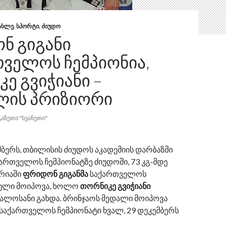
ᲐᲮᲚᲔ
,
ᲡᲞᲝᲠᲢᲘ
,
ᲫᲘᲣᲓᲝ
Ნ ᲒᲘᲒᲐᲜᲘ
ᲕᲔᲚᲝᲡ ᲩᲔᲛᲞᲘᲝᲜᲘᲐ,
Ე ᲒᲕᲘᲭᲘᲐᲜᲘ –
ᲚᲘᲡ ᲞᲠᲘᲖᲘᲝᲠᲘ
ᲒᲐᲖᲔᲗᲘ "ᲡᲕᲐᲜᲔᲗᲘ"
მბერს, თბილისის ძიუდოს აკადემიის დარბაზში
ართველოს ჩემპიონატზე ძიუდოში, 73 კგ-მდე
რიაში
ფრიდონ გიგანმა
საქართველოს
ტული მოიპოვა, ხოლო
თორნიკე გვიჭიანი
ალოსანი გახდა. ბრინჯაოს მედალი მოიპოვა
. საქართველოს ჩემპიონატი ხვალ, 29 დეკემბერს