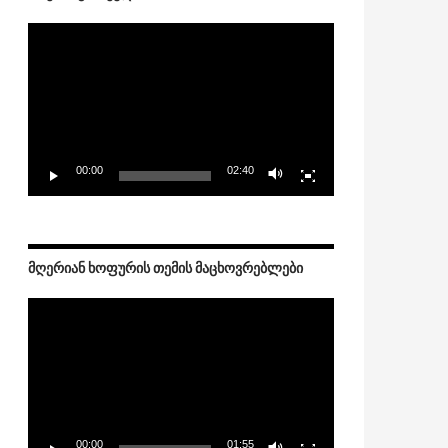
Video
Player
00:00
02:40
ᲛᲦᲔᲠᲘᲐᲜ ᲮᲝᲤᲣᲠᲘᲡ ᲗᲔᲛᲘᲡ ᲛᲐᲪᲮᲝᲕᲠᲔᲑᲚᲔᲑᲘ
Video
Player
00:00
01:55