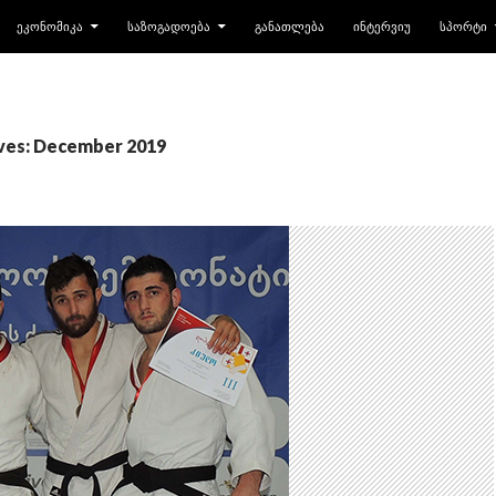
ᲔᲙᲝᲜᲝᲛᲘᲙᲐ
ᲡᲐᲖᲝᲒᲐᲓᲝᲔᲑᲐ
ᲒᲐᲜᲐᲗᲚᲔᲑᲐ
ᲘᲜᲢᲔᲠᲕᲘᲣ
ᲡᲞᲝᲠᲢᲘ
ves: December 2019