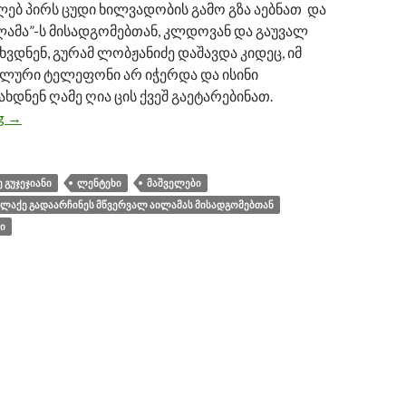
ლებ პირს ცუდი ხილვადობის გამო გზა აებნათ და
ლამა”-ს მისადგომებთან, კლდოვან და გაუვალ
ვდნენ, გურამ ლობჟანიძე დაშავდა კიდეც, იმ
ლური ტელეფონი არ იჭერდა და ისინი
ხდნენ ღამე ღია ცის ქვეშ გაეტარებინათ.
ng
სვანმა მაშველებმა მწვერვალ აილამას მისადგომებთან ჩ
→
 ᲒᲣᲯᲔᲯᲘᲐᲜᲘ
ᲚᲔᲜᲢᲔᲮᲘ
ᲛᲐᲨᲕᲔᲚᲔᲑᲘ
ᲐᲚᲐᲥᲔ ᲒᲐᲓᲐᲐᲠᲩᲘᲜᲔᲡ ᲛᲬᲕᲔᲠᲕᲐᲚ ᲐᲘᲚᲐᲛᲐᲡ ᲛᲘᲡᲐᲓᲒᲝᲛᲔᲑᲗᲐᲜ
Ი