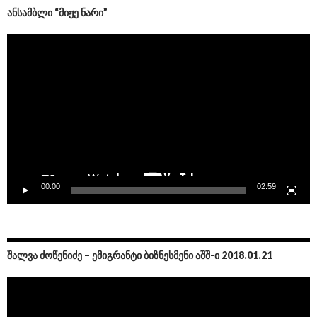
ᲐᲜᲡᲐᲛᲑᲚᲘ “ᲛᲘᲟᲔ ᲜᲐᲠᲘ”
Video
Player
00:00
02:59
ᲨᲐᲚᲕᲐ ᲫᲝᲬᲔᲜᲘᲫᲔ – ᲔᲛᲘᲒᲠᲐᲜᲢᲘ ᲑᲘᲖᲜᲔᲡᲛᲔᲜᲘ ᲐᲨᲨ-Ი 2018.01.21
Video
Player