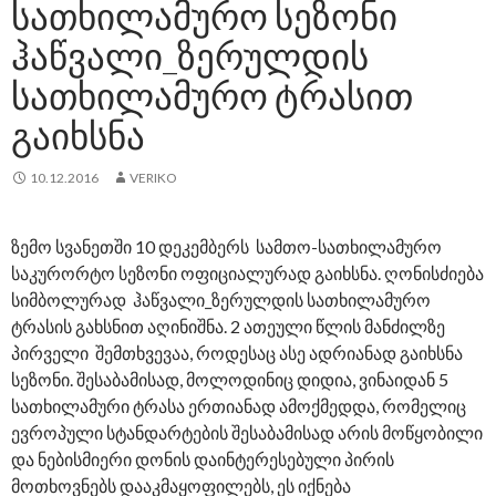
ᲡᲐᲗᲮᲘᲚᲐᲛᲣᲠᲝ ᲡᲔᲖᲝᲜᲘ
ᲰᲐᲬᲕᲐᲚᲘ_ᲖᲔᲠᲣᲚᲓᲘᲡ
ᲡᲐᲗᲮᲘᲚᲐᲛᲣᲠᲝ ᲢᲠᲐᲡᲘᲗ
ᲒᲐᲘᲮᲡᲜᲐ
10.12.2016
VERIKO
ზემო სვანეთში 10 დეკემბერს სამთო-სათხილამურო
საკურორტო სეზონი ოფიციალურად გაიხსნა. ღონისძიება
სიმბოლურად ჰაწვალი_ზერულდის სათხილამურო
ტრასის გახსნით აღინიშნა. 2 ათეული წლის მანძილზე
პირველი შემთხვევაა, როდესაც ასე ადრიანად გაიხსნა
სეზონი. შესაბამისად, მოლოდინიც დიდია, ვინაიდან 5
სათხილამური ტრასა ერთიანად ამოქმედდა, რომელიც
ევროპული სტანდარტების შესაბამისად არის მოწყობილი
და ნებისმიერი დონის დაინტერესებული პირის
მოთხოვნებს დააკმაყოფილებს, ეს იქნება