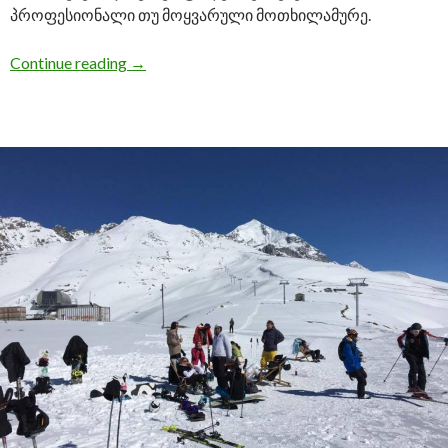
პროფესიონალი თუ მოყვარული მოთხილამურე.
Continue reading
სვანეთში სამთო-სათხილამურო სეზონი ჰ
→