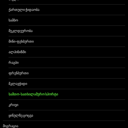
ᲥᲐᲠᲗᲣᲚᲘ ᲭᲘᲓᲐᲝᲑᲐ
ᲡᲐᲛᲑᲝ
ᲛᲔᲙᲚᲓᲔᲣᲠᲝᲑᲐ
ᲛᲘᲜᲘ-ᲤᲔᲮᲑᲣᲠᲗᲘ
ᲐᲚᲞᲘᲜᲘᲖᲛᲘ
ᲠᲐᲒᲑᲘ
ᲤᲠᲔᲜᲑᲣᲠᲗᲘ
ᲛᲙᲚᲐᲕᲭᲘᲓᲘ
ᲡᲐᲛᲗᲝ-ᲡᲐᲗᲮᲘᲚᲐᲛᲣᲠᲝ ᲡᲞᲝᲠᲢᲘ
ᲙᲠᲘᲕᲘ
ᲧᲘᲜᲣᲚᲖᲔ ᲪᲝᲪᲕᲐ
ᲛᲘᲒᲠᲐᲪᲘᲐ