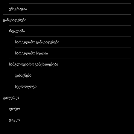
ᲔᲛᲘᲒᲠᲐᲪᲘᲐ
ᲒᲐᲜᲪᲮᲐᲓᲔᲑᲔᲑᲘ
ᲠᲔᲙᲚᲐᲛᲐ
ᲡᲐᲠᲔᲙᲚᲐᲛᲝ ᲒᲐᲜᲪᲮᲐᲓᲔᲑᲔᲑᲘ
ᲡᲐᲠᲔᲙᲚᲐᲛᲝ ᲡᲢᲐᲢᲘᲐ
ᲡᲐᲛᲒᲚᲝᲕᲘᲐᲠᲝ ᲒᲐᲜᲪᲮᲐᲓᲔᲑᲔᲑᲘ
ᲒᲐᲮᲡᲔᲜᲔᲑᲐ
ᲜᲔᲙᲠᲝᲚᲝᲒᲘ
ᲒᲐᲚᲔᲠᲔᲐ
ᲤᲝᲢᲝ
ᲕᲘᲓᲔᲝ