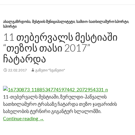
ᲐᲮᲐᲚᲒᲐᲖᲠᲓᲝᲑᲐ
,
ᲛᲔᲡᲢᲘᲘᲡ ᲛᲣᲜᲘᲪᲘᲞᲐᲚᲘᲢᲔᲢᲘ
,
ᲡᲐᲛᲗᲝ-ᲡᲐᲗᲮᲘᲚᲐᲛᲣᲠᲝ ᲡᲞᲝᲠᲢᲘ
,
ᲡᲞᲝᲠᲢᲘ
11 ᲗᲔᲑᲔᲠᲕᲐᲚᲡ ᲛᲔᲡᲢᲘᲐᲨᲘ
“ᲗᲔᲖᲝᲡ ᲗᲐᲡᲘ 2017”
ᲩᲐᲢᲐᲠᲓᲐ
22.02.2017
ᲒᲐᲖᲔᲗᲘ "ᲡᲕᲐᲜᲔᲗᲘ"
11-თებერვალს მესტიაში, ზურულდი-ჰაწვალის
სათხილამურო ტრასაზე ჩატარდა თეზო ჯაფარიძის
სახელობის ტურნირი გიგანტურ სლალომში.
Continue reading
11 თებერვალს მესტიაში “თეზოს თასი 201
→