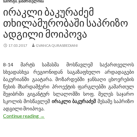
ᲡᲞᲝᲠᲢᲘ
,
ᲯᲐᲜᲛᲠᲗᲔᲚᲝᲑᲐ
ᲘᲠᲐᲙᲚᲘ ᲑᲐᲙᲣᲠᲐᲫᲔᲛ
ᲗᲮᲘᲚᲐᲛᲣᲠᲝᲑᲐᲨᲘ ᲡᲐᲞᲠᲘᲖᲝ
ᲐᲓᲒᲘᲚᲘ ᲛᲝᲘᲞᲝᲕᲐ
17.03.2017
GVANCA QURASBEDIANI
8-14 მარტს სამასმა მოსწავლემ საქართველოს
სხვადასხვა რეგიონიდან საგაზაფხულო არდადაგები
ბაკურიანში გაატარა. მოზარდებში ჯანსაღი ცხოვრების
წესის მხარდამჭერი პროექტის ფარგლებში გამართულ
შეჯიბრში გიგანტურ სლალომში სოფ. მელეს საჯარო
სკოლის მოსწავლემ
ირაკლი ბაკურაძემ
მესამე საპრიზო
ადგილი მოიპოვა.
Continue reading
ირაკლი ბაკურაძემ თხილამურობაში საპრ
→