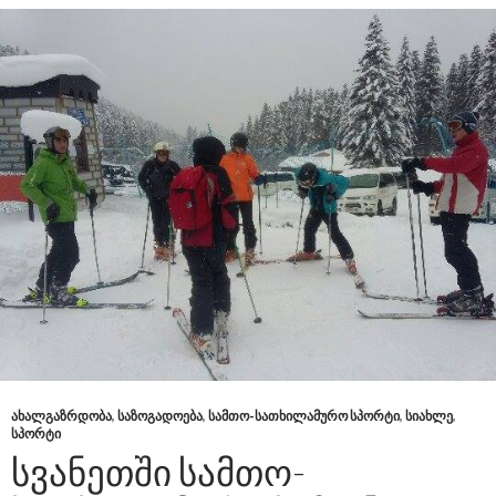
ᲐᲮᲐᲚᲒᲐᲖᲠᲓᲝᲑᲐ
,
ᲡᲐᲖᲝᲒᲐᲓᲝᲔᲑᲐ
,
ᲡᲐᲛᲗᲝ-ᲡᲐᲗᲮᲘᲚᲐᲛᲣᲠᲝ ᲡᲞᲝᲠᲢᲘ
,
ᲡᲘᲐᲮᲚᲔ
,
ᲡᲞᲝᲠᲢᲘ
ᲡᲕᲐᲜᲔᲗᲨᲘ ᲡᲐᲛᲗᲝ-