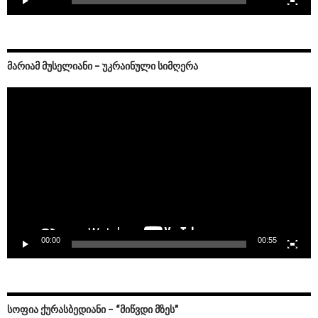
ᲛᲐᲠᲘᲐᲛ ᲛᲣᲡᲔᲚᲘᲐᲜᲘ – ᲣᲙᲠᲐᲘᲜᲣᲚᲘ ᲡᲘᲛᲦᲔᲠᲐ
Video
Player
00:00
00:55
ᲡᲝᲤᲘᲐ ᲥᲣᲠᲐᲡᲑᲔᲓᲘᲐᲜᲘ – “ᲛᲘᲬᲕᲓᲘ ᲛᲖᲔᲡ”