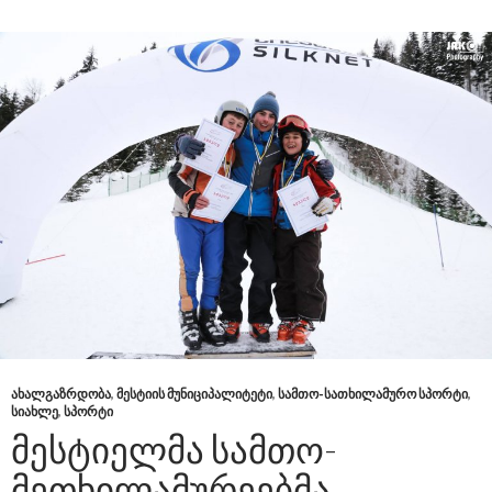
ᲐᲮᲐᲚᲒᲐᲖᲠᲓᲝᲑᲐ
,
ᲛᲔᲡᲢᲘᲘᲡ ᲛᲣᲜᲘᲪᲘᲞᲐᲚᲘᲢᲔᲢᲘ
,
ᲡᲐᲛᲗᲝ-ᲡᲐᲗᲮᲘᲚᲐᲛᲣᲠᲝ ᲡᲞᲝᲠᲢᲘ
,
ᲡᲘᲐᲮᲚᲔ
,
ᲡᲞᲝᲠᲢᲘ
ᲛᲔᲡᲢᲘᲔᲚᲛᲐ ᲡᲐᲛᲗᲝ-
ᲛᲔᲗᲮᲘᲚᲐᲛᲣᲠᲔᲔᲑᲛᲐ