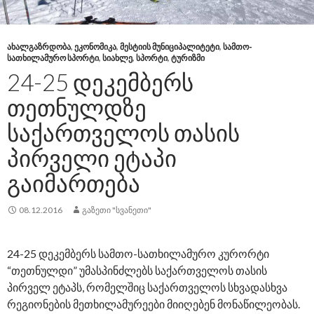
ᲐᲮᲐᲚᲒᲐᲖᲠᲓᲝᲑᲐ
,
ᲔᲙᲝᲜᲝᲛᲘᲙᲐ
,
ᲛᲔᲡᲢᲘᲘᲡ ᲛᲣᲜᲘᲪᲘᲞᲐᲚᲘᲢᲔᲢᲘ
,
ᲡᲐᲛᲗᲝ-
ᲡᲐᲗᲮᲘᲚᲐᲛᲣᲠᲝ ᲡᲞᲝᲠᲢᲘ
,
ᲡᲘᲐᲮᲚᲔ
,
ᲡᲞᲝᲠᲢᲘ
,
ᲢᲣᲠᲘᲖᲛᲘ
24-25 ᲓᲔᲙᲔᲛᲑᲔᲠᲡ
ᲗᲔᲗᲜᲣᲚᲓᲖᲔ
ᲡᲐᲥᲐᲠᲗᲕᲔᲚᲝᲡ ᲗᲐᲡᲘᲡ
ᲞᲘᲠᲕᲔᲚᲘ ᲔᲢᲐᲞᲘ
ᲒᲐᲘᲛᲐᲠᲗᲔᲑᲐ
08.12.2016
ᲒᲐᲖᲔᲗᲘ "ᲡᲕᲐᲜᲔᲗᲘ"
24-25 დეკემბერს სამთო-სათხილამურო კურორტი
“თეთნულდი” უმასპინძლებს საქართველოს თასის
პირველ ეტაპს, რომელშიც საქართველოს სხვადასხვა
რეგიონების მეთხილამურეები მიიღებენ მონაწილეობას.