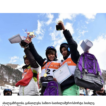
ᲐᲮᲐᲚᲒᲐᲖᲠᲓᲝᲑᲐ
,
ᲒᲐᲜᲐᲗᲚᲔᲑᲐ
,
ᲡᲐᲛᲗᲝ-ᲡᲐᲗᲮᲘᲚᲐᲛᲣᲠᲝ ᲡᲞᲝᲠᲢᲘ
,
ᲡᲘᲐᲮᲚᲔ
,