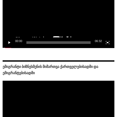
00:00
06:32
ᲔᲛᲘᲒᲠᲐᲜᲢᲘ ᲑᲘᲖᲜᲔᲡᲛᲔᲜᲘᲡ ᲛᲘᲛᲐᲠᲗᲕᲐ ᲥᲐᲠᲗᲕᲔᲚᲔᲑᲘᲡᲐᲓᲛᲘ ᲓᲐ
ᲔᲛᲘᲒᲠᲐᲜᲢᲔᲑᲘᲡᲐᲓᲛᲘ
Video
Player