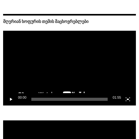
ᲛᲦᲔᲠᲘᲐᲜ ᲮᲝᲤᲣᲠᲘᲡ ᲗᲔᲛᲘᲡ ᲛᲐᲪᲮᲝᲕᲠᲔᲑᲚᲔᲑᲘ
Video
Player
00:00
01:55
Video
Player