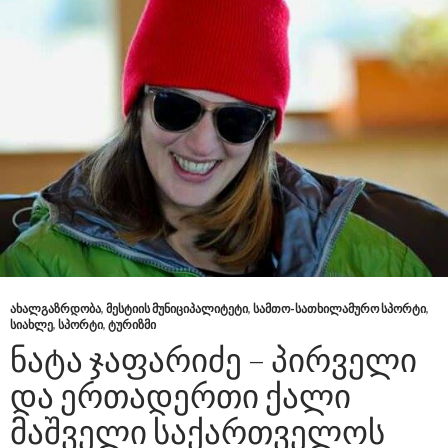
ᲐᲮᲐᲚᲒᲐᲖᲠᲓᲝᲑᲐ
,
ᲛᲔᲡᲢᲘᲘᲡ ᲛᲣᲜᲘᲪᲘᲞᲐᲚᲘᲢᲔᲢᲘ
,
ᲡᲐᲛᲗᲝ-ᲡᲐᲗᲮᲘᲚᲐᲛᲣᲠᲝ ᲡᲞᲝᲠᲢᲘ
,
ᲡᲘᲐᲮᲚᲔ
,
ᲡᲞᲝᲠᲢᲘ
,
ᲢᲣᲠᲘᲖᲛᲘ
ᲜᲐᲢᲐ ᲯᲐᲤᲐᲠᲘᲫᲔ – ᲞᲘᲠᲕᲔᲚᲘ
ᲓᲐ ᲔᲠᲗᲐᲓᲔᲠᲗᲘ ᲥᲐᲚᲘ
ᲛᲐᲨᲕᲔᲚᲘ ᲡᲐᲥᲐᲠᲗᲕᲔᲚᲝᲡ