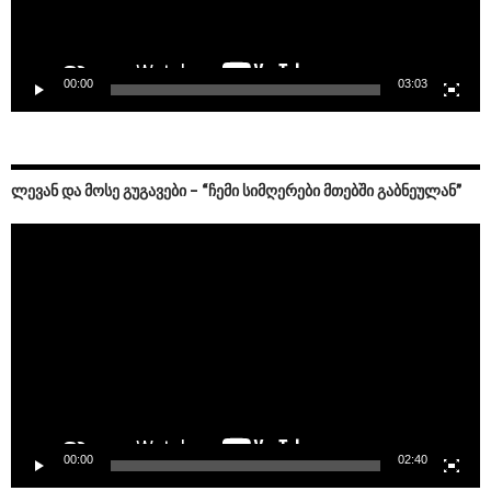
00:00
03:03
ᲚᲔᲕᲐᲜ ᲓᲐ ᲛᲝᲡᲔ ᲒᲣᲒᲐᲕᲔᲑᲘ – “ᲩᲔᲛᲘ ᲡᲘᲛᲦᲔᲠᲔᲑᲘ ᲛᲗᲔᲑᲨᲘ ᲒᲐᲑᲜᲔᲣᲚᲐᲜ”
Video
Player
00:00
02:40