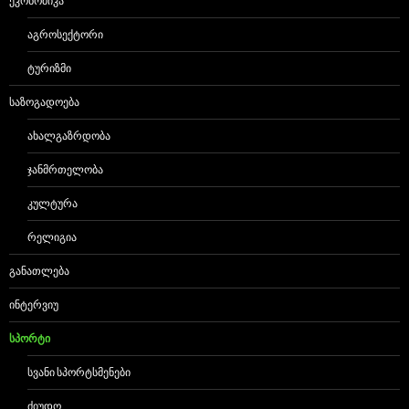
ᲔᲙᲝᲜᲝᲛᲘᲙᲐ
ᲐᲒᲠᲝᲡᲔᲥᲢᲝᲠᲘ
ᲢᲣᲠᲘᲖᲛᲘ
ᲡᲐᲖᲝᲒᲐᲓᲝᲔᲑᲐ
ᲐᲮᲐᲚᲒᲐᲖᲠᲓᲝᲑᲐ
ᲯᲐᲜᲛᲠᲗᲔᲚᲝᲑᲐ
ᲙᲣᲚᲢᲣᲠᲐ
ᲠᲔᲚᲘᲒᲘᲐ
ᲒᲐᲜᲐᲗᲚᲔᲑᲐ
ᲘᲜᲢᲔᲠᲕᲘᲣ
ᲡᲞᲝᲠᲢᲘ
ᲡᲕᲐᲜᲘ ᲡᲞᲝᲠᲢᲡᲛᲔᲜᲔᲑᲘ
ᲫᲘᲣᲓᲝ