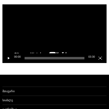
Video
Player
00:00
03:30
ᲛᲗᲐᲕᲐᲠᲘ
ᲡᲘᲐᲮᲚᲔ