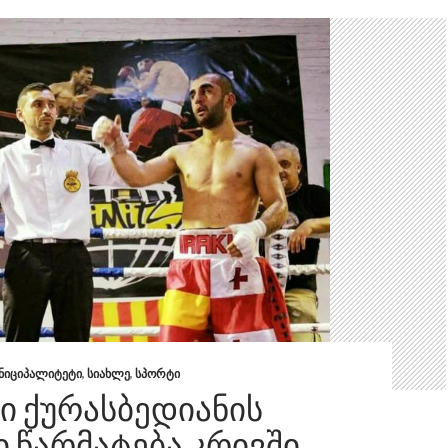
ᲣᲜᲘᲪᲘᲞᲐᲚᲘᲢᲔᲢᲘ
,
ᲡᲘᲐᲮᲚᲔ
,
ᲡᲞᲝᲠᲢᲘ
Ი ᲥᲣᲠᲐᲡᲑᲔᲓᲘᲐᲜᲘᲡ
 ᲬᲐᲠᲛᲐᲢᲔᲑᲐ ᲙᲠᲘᲕᲨᲘ