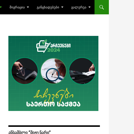
ᲛᲘᲒᲠᲐᲪᲘᲐ
ᲒᲐᲜᲪᲮᲐᲓᲔᲑᲔᲑᲘ
ᲒᲐᲚᲔᲠᲔᲐ
ᲐᲜᲡᲐᲛᲑᲚᲘ “ᲛᲘᲟᲔ ᲜᲐᲠᲘ”