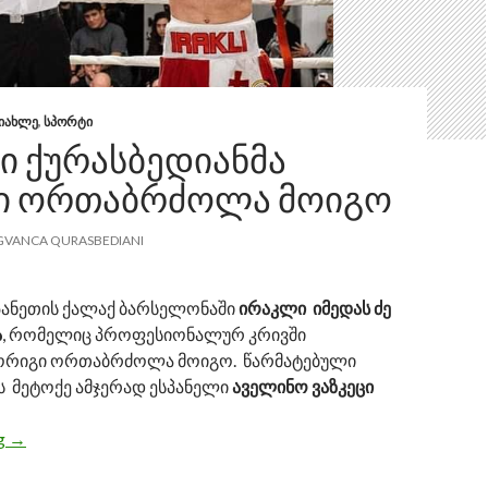
ᲘᲐᲮᲚᲔ
,
ᲡᲞᲝᲠᲢᲘ
Ი ᲥᲣᲠᲐᲡᲑᲔᲓᲘᲐᲜᲛᲐ
Ი ᲝᲠᲗᲐᲑᲠᲫᲝᲚᲐ ᲛᲝᲘᲒᲝ
GVANCA QURASBEDIANI
სპანეთის ქალაქ ბარსელონაში
ირაკლი იმედას ძე
ა
, რომელიც პროფესიონალურ კრივში
მორიგი ორთაბრძოლა მოიგო. წარმატებული
ს მეტოქე ამჯერად ესპანელი
აველინო ვაზკეცი
ng
ირაკლი ქურასბედიანმა მორიგი ორთაბრძოლა მოიგო
→