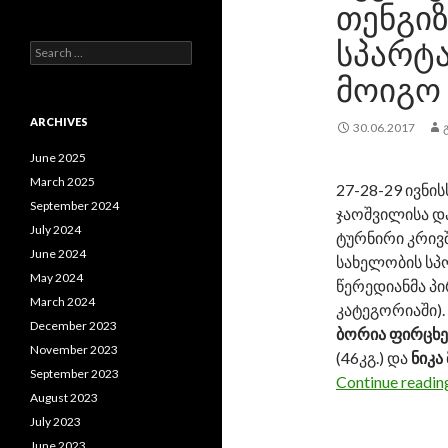
ᲗᲔᲜᲒᲘᲖ
ᲡᲞᲐᲠᲢᲐ
S
e
ᲛᲝᲘᲒᲝ
a
r
c
ARCHIVES
30.06.2017
h
f
June 2025
o
March 2025
27-28-29 ივნი
r
September 2024
:
ჯაოშვილისა დ
July 2024
ტურნირი კრივ
June 2024
სახელობის სპ
May 2024
წერედიანმა პი
March 2024
კატეგორიაში)
December 2023
ბორია ფირცხ
November 2023
(46კგ.) და
ნიკა
September 2023
Continue readi
August 2023
July 2023
June 2023