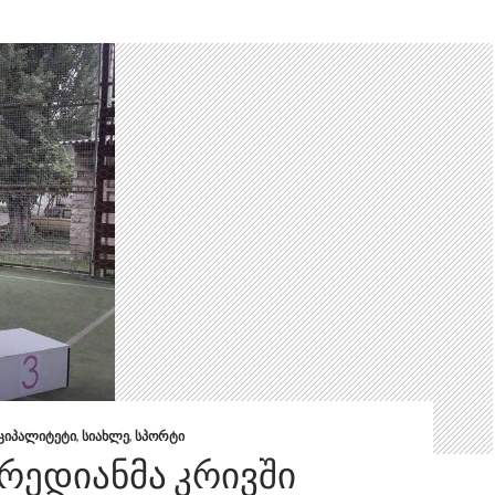
ᲘᲪᲘᲞᲐᲚᲘᲢᲔᲢᲘ
,
ᲡᲘᲐᲮᲚᲔ
,
ᲡᲞᲝᲠᲢᲘ
ᲔᲠᲔᲓᲘᲐᲜᲛᲐ ᲙᲠᲘᲕᲨᲘ