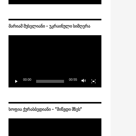
ᲛᲐᲠᲘᲐᲛ ᲛᲣᲡᲔᲚᲘᲐᲜᲘ – ᲣᲙᲠᲐᲘᲜᲣᲚᲘ ᲡᲘᲛᲦᲔᲠᲐ
Video
Player
00:00
00:55
ᲡᲝᲤᲘᲐ ᲥᲣᲠᲐᲡᲑᲔᲓᲘᲐᲜᲘ – “ᲛᲘᲬᲕᲓᲘ ᲛᲖᲔᲡ”
Video
Player