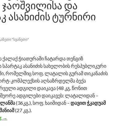
 ᲯᲐᲝᲨᲕᲘᲚᲘᲡᲐ ᲓᲐ
Კ ᲐᲡᲐᲜᲘᲫᲘᲡ ᲢᲣᲠᲜᲘᲠᲘ
ᲒᲐᲖᲔᲗᲘ "ᲡᲕᲐᲜᲔᲗᲘ"
სს ქალაქ ჭიათურაში ჩატარდა თენგიზ
ა სპარტაკ ასანიძის სახელობის რესპუბლიკური
ში, რომელშიც სოფ. ლატალის გურამ თიკანაძის
ორტ-კომპლექსის აღსაზრდელმა ბექა
რველი ადგილი დაიკავა (48 კგ. წონით
. მეორე ადგილები დაიკავეს: ლატალიდან –
ელანმა
(36კგ.), სოფ. ხაიშიდან –
დავით ჭკადუამ
 მანიამ
(27 კგ.).
ng
ბექა წერედიანმა კრივში თენგიზ ჯაოშვილისა და სპარტაკ 
→