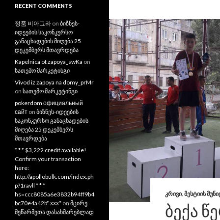
RECENT COMMENTS
정품 비아그라
on
ბიზნეს-
იდეების საკონკურსო
განაცხადების მიღება 25
დეკემბერს მთავრდება
Kapelnica ot zapoya_swKa
on
სათემო მარკეტინგი
Vivod iz zapoya na domy_prMr
on
სათემო მარკეტინგი
pokerdom официальный
сайт
on
ბიზნეს-იდეების
საკონკურსო განაცხადების
მიღება 25 დეკემბერს
მთავრდება
* * * $3,222 credit available!
Confirm your transaction
here:
http://apollobulk.com/index.ph
p?1ravll * * *
ᲙᲠᲘᲕᲘ
,
ᲛᲔᲡᲢᲘᲘᲡ ᲛᲣᲜ
hs=ccc8085a6e3832b94ff9b4
bc70e4a42b* ххх*
on
მცირე
ᲑᲔᲥᲐ Წ
მეწარმეთა დასახმარებლად