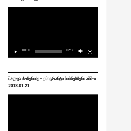
Video
Player
00:00
02:59
ᲨᲐᲚᲕᲐ ᲫᲝᲬᲔᲜᲘᲫᲔ – ᲔᲛᲘᲒᲠᲐᲜᲢᲘ ᲑᲘᲖᲜᲔᲡᲛᲔᲜᲘ ᲐᲨᲨ-Ი
2018.01.21
Video
Player