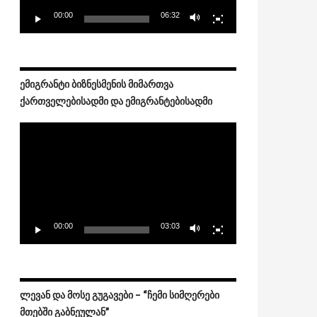
00:00
06:32
ᲔᲛᲘᲒᲠᲐᲜᲢᲘ ᲑᲘᲖᲜᲔᲡᲛᲔᲜᲘᲡ ᲛᲘᲛᲐᲠᲗᲕᲐ
ᲥᲐᲠᲗᲕᲔᲚᲔᲑᲘᲡᲐᲓᲛᲘ ᲓᲐ ᲔᲛᲘᲒᲠᲐᲜᲢᲔᲑᲘᲡᲐᲓᲛᲘ
Video
Player
00:00
03:03
ᲚᲔᲕᲐᲜ ᲓᲐ ᲛᲝᲡᲔ ᲒᲣᲒᲐᲕᲔᲑᲘ – “ᲩᲔᲛᲘ ᲡᲘᲛᲦᲔᲠᲔᲑᲘ
ᲛᲗᲔᲑᲨᲘ ᲒᲐᲑᲜᲔᲣᲚᲐᲜ”