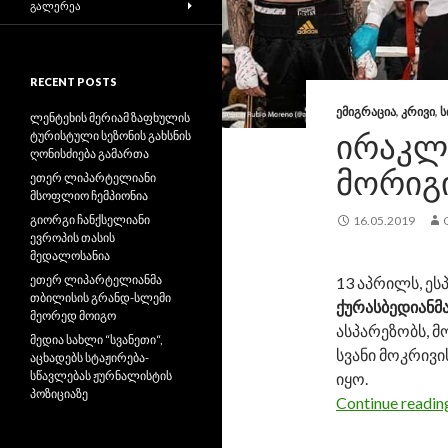
ᲒᲐᲚᲔᲠᲔᲐ
RECENT POSTS
ᲔᲛᲘᲒᲠᲐᲪᲘᲐ
,
ᲙᲠᲘᲕᲘ
,
Ს
ლენტეხის მერიამ ზაფხულის
ᲘᲠᲐᲙᲚ
ტურისტული სეზონის გახსნის
ღონისძიება გამართა
ᲛᲝᲠᲘᲒ
ეთერ ლიპარტელიანი
მსოფლიო ჩემპიონია
გიორგი ჩანქსელიანი
16.05.2019
ევროპის თასის
მედალოსანია
ეთერ ლიპარტელიანმა
13 აპრილს, ე
თბილისის გრანდ-სლემი
ქურასბედიანმ
მეორედ მოიგო
ასპარეზობს, 
მედია სახლი “სვანეთი“,
სვანი მოკრივი
აცხადებს სტაჟირება-
სწავლებას ჟურნალისტის
იყო.
პოზიციაზე
Continue readi