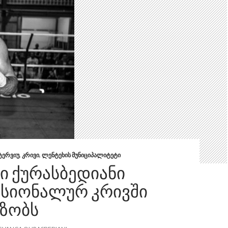
ᲢᲔᲠᲕᲘᲣ
,
ᲙᲠᲘᲕᲘ
,
ᲚᲔᲜᲢᲔᲮᲘᲡ ᲛᲣᲜᲘᲪᲘᲞᲐᲚᲘᲢᲔᲢᲘ
Ი ᲥᲣᲠᲐᲡᲑᲔᲓᲘᲐᲜᲘ
ᲡᲘᲝᲜᲐᲚᲣᲠ ᲙᲠᲘᲕᲨᲘ
ᲔᲖᲝᲑᲡ