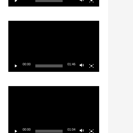
Video
Player
00:00
01:46
Video
Player
00:00
01:04