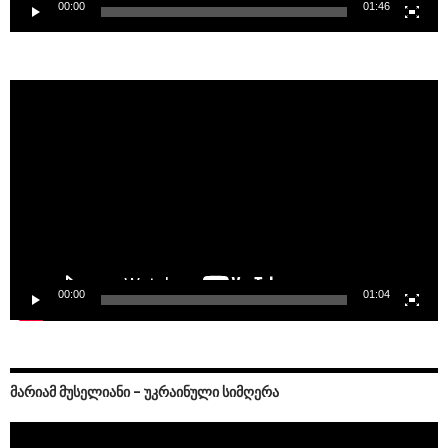
00:00
01:46
Video
Player
00:00
01:04
ᲛᲐᲠᲘᲐᲛ ᲛᲣᲡᲔᲚᲘᲐᲜᲘ – ᲣᲙᲠᲐᲘᲜᲣᲚᲘ ᲡᲘᲛᲦᲔᲠᲐ
Video
Player