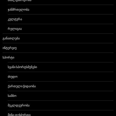
ᲯᲐᲜᲛᲠᲗᲔᲚᲝᲑᲐ
ᲙᲣᲚᲢᲣᲠᲐ
ᲠᲔᲚᲘᲒᲘᲐ
ᲒᲐᲜᲐᲗᲚᲔᲑᲐ
ᲘᲜᲢᲔᲠᲕᲘᲣ
ᲡᲞᲝᲠᲢᲘ
ᲡᲕᲐᲜᲘ ᲡᲞᲝᲠᲢᲡᲛᲔᲜᲔᲑᲘ
ᲫᲘᲣᲓᲝ
ᲥᲐᲠᲗᲣᲚᲘ ᲭᲘᲓᲐᲝᲑᲐ
ᲡᲐᲛᲑᲝ
ᲛᲔᲙᲚᲓᲔᲣᲠᲝᲑᲐ
ᲛᲘᲜᲘ-ᲤᲔᲮᲑᲣᲠᲗᲘ