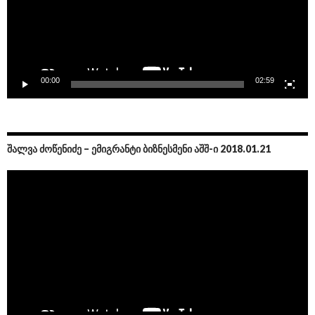
00:00
02:59
ᲨᲐᲚᲕᲐ ᲫᲝᲬᲔᲜᲘᲫᲔ – ᲔᲛᲘᲒᲠᲐᲜᲢᲘ ᲑᲘᲖᲜᲔᲡᲛᲔᲜᲘ ᲐᲨᲨ-Ი 2018.01.21
Video
Player