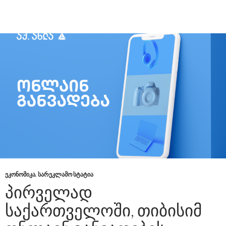
ᲔᲙᲝᲜᲝᲛᲘᲙᲐ
,
ᲡᲐᲠᲔᲙᲚᲐᲛᲝ ᲡᲢᲐᲢᲘᲐ
ᲞᲘᲠᲕᲔᲚᲐᲓ
ᲡᲐᲥᲐᲠᲗᲕᲔᲚᲝᲨᲘ, ᲗᲘᲑᲘᲡᲘᲛ