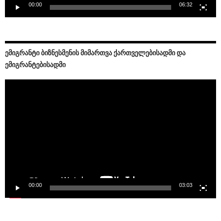
00:00
06:32
ᲔᲛᲘᲒᲠᲐᲜᲢᲘ ᲑᲘᲖᲜᲔᲡᲛᲔᲜᲘᲡ ᲛᲘᲛᲐᲠᲗᲕᲐ ᲥᲐᲠᲗᲕᲔᲚᲔᲑᲘᲡᲐᲓᲛᲘ ᲓᲐ
ᲔᲛᲘᲒᲠᲐᲜᲢᲔᲑᲘᲡᲐᲓᲛᲘ
Video
Player
00:00
03:03