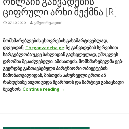
ᲝᲜᲚᲐᲘᲜ ᲒᲐᲜᲕᲐᲓᲔᲑᲘᲡ
ᲪᲘᲤᲠᲣᲚᲘ ᲐᲠᲮᲘ ᲨᲔᲥᲛᲜᲐ [R]
07.10.2020
ᲒᲐᲖᲔᲗᲘ "ᲡᲕᲐᲜᲔᲗᲘ"
მომხმარებლების ცხოვრების გასამარტივებლად,
დღეიდან,
Tbcganvadeba.ge
-ზე განვადების სერვისით
სარგებლობა უკვე სახლიდან გაუსვლელად, უმოკლეს
დროშია შესაძლებელი. ამისათვის, მომხმარებელმა ვებ-
გვერდზე განთავსებული პარტნიორი ობიექტების
ჩამონათვალიდან, მისთვის სასურველი ერთი ან
რამდენიმე ნივთი უნდა შეარჩიოს და მარტივი განაცხადი
შეავსოს.
Continue reading
პირველად საქართველოში, თიბი
→