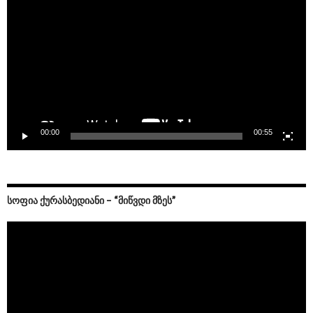
00:00
00:55
ᲡᲝᲤᲘᲐ ᲥᲣᲠᲐᲡᲑᲔᲓᲘᲐᲜᲘ – “ᲛᲘᲬᲕᲓᲘ ᲛᲖᲔᲡ”
Video
Player