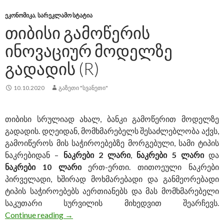
ᲔᲙᲝᲜᲝᲛᲘᲙᲐ
,
ᲡᲐᲠᲔᲙᲚᲐᲛᲝ ᲡᲢᲐᲢᲘᲐ
ᲗᲘᲑᲘᲡᲘ ᲒᲐᲛᲝᲬᲔᲠᲘᲡ
ᲘᲜᲝᲕᲐᲪᲘᲣᲠ ᲛᲝᲓᲔᲚᲖᲔ
ᲒᲐᲓᲐᲓᲘᲡ (R)
10.10.2020
ᲒᲐᲖᲔᲗᲘ "ᲡᲕᲐᲜᲔᲗᲘ"
თიბისი სრულიად ახალ, ბანკი გამოწერით მოდელზე
გადადის. დღეიდან, მომხმარებელს შესაძლებლობა აქვს,
გამოიწეროს მის საჭიროებებზე მორგებული, სამი ტიპის
ნაკრებიდან –
ნაკრები 2 ლარი
,
ნაკრები 5 ლარი
და
ნაკრები 10 ლარი
ერთ-ერთი. თითოეული ნაკრები
პირველადი, ხშირად მოხმარებადი და განმეორებადი
ტიპის საჭიროებებს აერთიანებს და მას მომხმარებელი
საკუთარი სურვილის მიხედვით შეარჩევს.
Continue reading
თიბისი გამოწერის ინოვაციურ მოდელზე გ
→