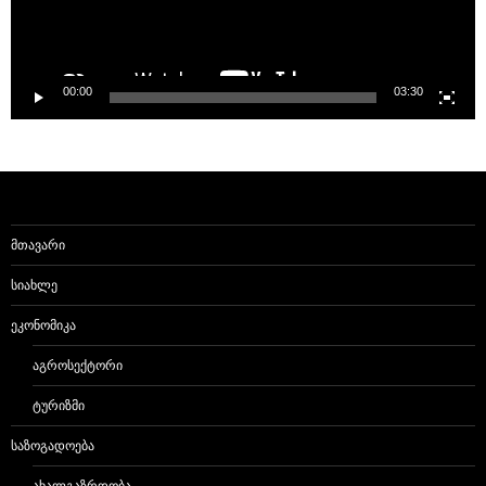
00:00
03:30
ᲛᲗᲐᲕᲐᲠᲘ
ᲡᲘᲐᲮᲚᲔ
ᲔᲙᲝᲜᲝᲛᲘᲙᲐ
ᲐᲒᲠᲝᲡᲔᲥᲢᲝᲠᲘ
ᲢᲣᲠᲘᲖᲛᲘ
ᲡᲐᲖᲝᲒᲐᲓᲝᲔᲑᲐ
ᲐᲮᲐᲚᲒᲐᲖᲠᲓᲝᲑᲐ