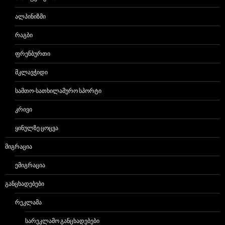
ᲐᲚᲞᲘᲜᲘᲖᲛᲘ
ᲠᲐᲒᲑᲘ
ᲤᲠᲔᲜᲑᲣᲠᲗᲘ
ᲛᲙᲚᲐᲕᲭᲘᲓᲘ
ᲡᲐᲛᲗᲝ-ᲡᲐᲗᲮᲘᲚᲐᲛᲣᲠᲝ ᲡᲞᲝᲠᲢᲘ
ᲙᲠᲘᲕᲘ
ᲧᲘᲜᲣᲚᲖᲔ ᲪᲝᲪᲕᲐ
ᲛᲘᲒᲠᲐᲪᲘᲐ
ᲔᲛᲘᲒᲠᲐᲪᲘᲐ
ᲒᲐᲜᲪᲮᲐᲓᲔᲑᲔᲑᲘ
ᲠᲔᲙᲚᲐᲛᲐ
ᲡᲐᲠᲔᲙᲚᲐᲛᲝ ᲒᲐᲜᲪᲮᲐᲓᲔᲑᲔᲑᲘ