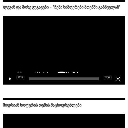
ᲚᲔᲕᲐᲜ ᲓᲐ ᲛᲝᲡᲔ ᲒᲣᲒᲐᲕᲔᲑᲘ – “ᲩᲔᲛᲘ ᲡᲘᲛᲦᲔᲠᲔᲑᲘ ᲛᲗᲔᲑᲨᲘ ᲒᲐᲑᲜᲔᲣᲚᲐᲜ”
Video
Player
00:00
02:40
ᲛᲦᲔᲠᲘᲐᲜ ᲮᲝᲤᲣᲠᲘᲡ ᲗᲔᲛᲘᲡ ᲛᲐᲪᲮᲝᲕᲠᲔᲑᲚᲔᲑᲘ
Video
Player