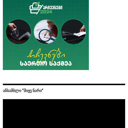
ᲐᲜᲡᲐᲛᲑᲚᲘ “ᲛᲘᲟᲔ ᲜᲐᲠᲘ”
Video
Player