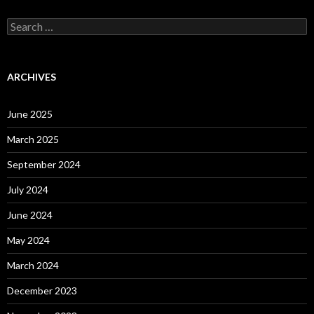
S
e
a
r
c
ARCHIVES
h
f
o
June 2025
r
:
March 2025
September 2024
July 2024
June 2024
May 2024
March 2024
December 2023