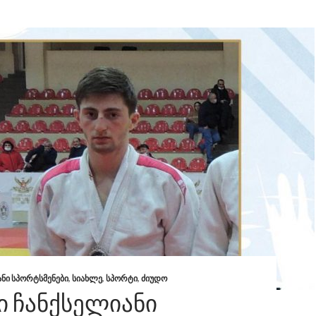
ᲐᲜᲘ ᲡᲞᲝᲠᲢᲡᲛᲔᲜᲔᲑᲘ
,
ᲡᲘᲐᲮᲚᲔ
,
ᲡᲞᲝᲠᲢᲘ
,
ᲫᲘᲣᲓᲝ
 ᲩᲐᲜᲥᲡᲔᲚᲘᲐᲜᲘ