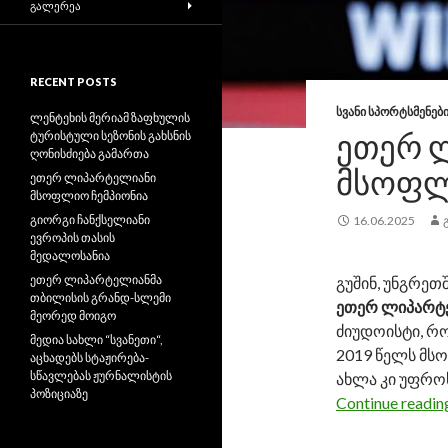
ᲒᲐᲚᲔᲠᲔᲐ
RECENT POSTS
ᲡᲕᲐᲜᲘ ᲡᲞᲝᲠᲢᲡᲛᲔᲜᲔᲑ
ლენტეხის მერიამ ზაფხულის
ᲔᲗᲔᲠ 
ტურისტული სეზონის გახსნის
ღონისძიება გამართა
ᲛᲡᲝᲤᲚ
ეთერ ლიპარტელიანი
მსოფლიო ჩემპიონია
გიორგი ჩანქსელიანი
16.06.2025
ევროპის თასის
მედალოსანია
ეთერ ლიპარტელიანმა
გუშინ, უნგრეთ
თბილისის გრანდ-სლემი
ეთერ ლიპარტ
მეორედ მოიგო
ძიუდოისტი, რ
მედია სახლი “სვანეთი“,
2019 წელს მს
აცხადებს სტაჟირება-
სწავლებას ჟურნალისტის
ახლა კი უფროს
პოზიციაზე
Continue readi