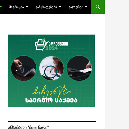
ᲛᲘᲒᲠᲐᲪᲘᲐ
ᲒᲐᲜᲪᲮᲐᲓᲔᲑᲔᲑᲘ
ᲒᲐᲚᲔᲠᲔᲐ
ᲐᲜᲡᲐᲛᲑᲚᲘ “ᲛᲘᲟᲔ ᲜᲐᲠᲘ”