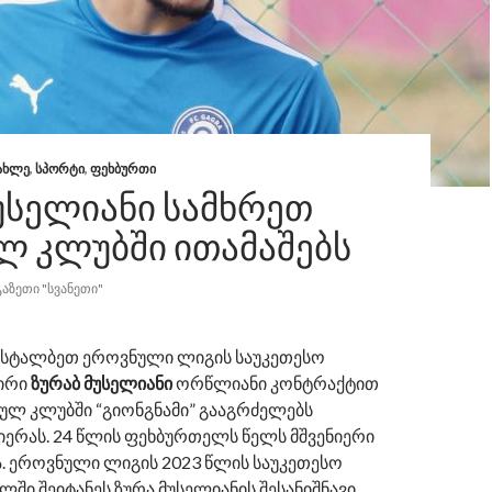
ᲐᲮᲚᲔ
,
ᲡᲞᲝᲠᲢᲘ
,
ᲤᲔᲮᲑᲣᲠᲗᲘ
ᲣᲡᲔᲚᲘᲐᲜᲘ ᲡᲐᲛᲮᲠᲔᲗ
Ლ ᲙᲚᲣᲑᲨᲘ ᲘᲗᲐᲛᲐᲨᲔᲑᲡ
ᲒᲐᲖᲔᲗᲘ "ᲡᲕᲐᲜᲔᲗᲘ"
ისტალბეთ ეროვნული ლიგის საუკეთესო
ირი
ზურაბ მუსელიანი
ორწლიანი კონტრაქტით
ულ კლუბში “გიონგნამი” გააგრძელებს
ერას. 24 წლის ფეხბურთელს წელს მშვენიერი
ა. ეროვნული ლიგის 2023 წლის საუკეთესო
ში შეიტანეს ზურა მუსელიანის შესანიშნავი