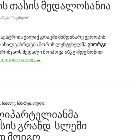
ᲘᲡ ᲗᲐᲡᲘᲡ ᲛᲔᲓᲐᲚᲝᲡᲐᲜᲘᲐ
ᲒᲐᲖᲔᲗᲘ "ᲡᲕᲐᲜᲔᲗᲘ"
სს, ავსტრიის ქალაქ გრაცში მიმდინარე ევროპის
ი ახალგაზრდებს შორის ლენტეხელმა
გიორგი
ბრინჯაოს მედალი მოიპოვა 60კგ-მდე წონით
Continue reading
გიორგი ჩანქსელიანი ევროპის თასის მედა
→
Ი
,
ᲡᲘᲐᲮᲚᲔ
,
ᲡᲞᲝᲠᲢᲘ
,
ᲫᲘᲣᲓᲝ
ᲚᲘᲞᲐᲠᲢᲔᲚᲘᲐᲜᲛᲐ
ᲡᲘᲡ ᲒᲠᲐᲜᲓ-ᲡᲚᲔᲛᲘ
Დ ᲛᲝᲘᲒᲝ