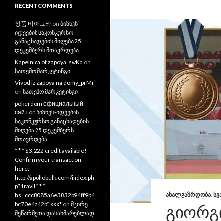
RECENT COMMENTS
정품 비아그라
on
ბიზნეს-
იდეების საკონკურსო
განაცხადების მიღება 25
დეკემბერს მთავრდება
Kapelnica ot zapoya_swKa
on
სათემო მარკეტინგი
Vivod iz zapoya na domy_prMr
on
სათემო მარკეტინგი
pokerdom официальный
сайт
on
ბიზნეს-იდეების
საკონკურსო განაცხადების
მიღება 25 დეკემბერს
მთავრდება
* * * $3,222 credit available!
Confirm your transaction
here:
http://apollobulk.com/index.ph
p?1ravll * * *
ᲐᲮᲐᲚᲒᲐᲖᲠᲓᲝᲑᲐ
,
ᲡᲕ
hs=ccc8085a6e3832b94ff9b4
bc70e4a42b* ххх*
on
მცირე
ᲒᲘᲝᲠᲒᲘ
მეწარმეთა დასახმარებლად