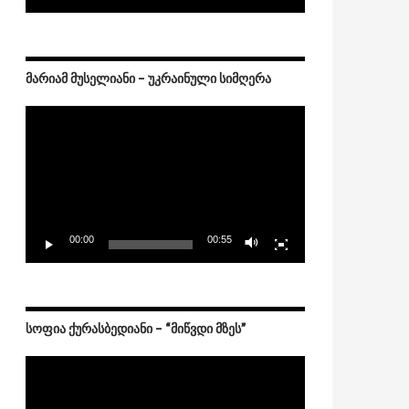
ᲛᲐᲠᲘᲐᲛ ᲛᲣᲡᲔᲚᲘᲐᲜᲘ – ᲣᲙᲠᲐᲘᲜᲣᲚᲘ ᲡᲘᲛᲦᲔᲠᲐ
Video
Player
00:00
00:55
ᲡᲝᲤᲘᲐ ᲥᲣᲠᲐᲡᲑᲔᲓᲘᲐᲜᲘ – “ᲛᲘᲬᲕᲓᲘ ᲛᲖᲔᲡ”
Video
Player