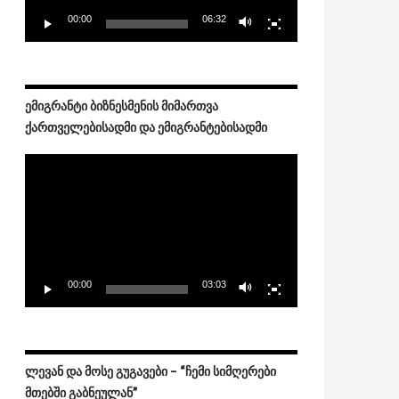
00:00
06:32
ᲔᲛᲘᲒᲠᲐᲜᲢᲘ ᲑᲘᲖᲜᲔᲡᲛᲔᲜᲘᲡ ᲛᲘᲛᲐᲠᲗᲕᲐ
ᲥᲐᲠᲗᲕᲔᲚᲔᲑᲘᲡᲐᲓᲛᲘ ᲓᲐ ᲔᲛᲘᲒᲠᲐᲜᲢᲔᲑᲘᲡᲐᲓᲛᲘ
Video
Player
00:00
03:03
ᲚᲔᲕᲐᲜ ᲓᲐ ᲛᲝᲡᲔ ᲒᲣᲒᲐᲕᲔᲑᲘ – “ᲩᲔᲛᲘ ᲡᲘᲛᲦᲔᲠᲔᲑᲘ
ᲛᲗᲔᲑᲨᲘ ᲒᲐᲑᲜᲔᲣᲚᲐᲜ”