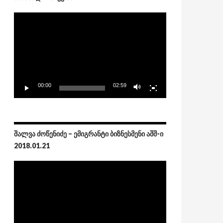
Video
Player
00:00
02:59
ᲨᲐᲚᲕᲐ ᲫᲝᲬᲔᲜᲘᲫᲔ – ᲔᲛᲘᲒᲠᲐᲜᲢᲘ ᲑᲘᲖᲜᲔᲡᲛᲔᲜᲘ ᲐᲨᲨ-Ი
2018.01.21
Video
Player