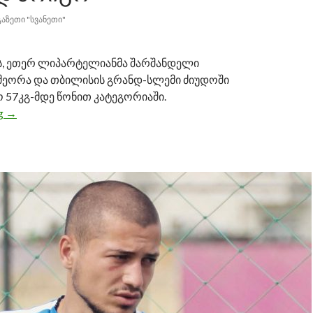
ᲒᲐᲖᲔᲗᲘ "ᲡᲕᲐᲜᲔᲗᲘ"
რტს, ეთერ ლიპარტელიანმა შარშანდელი
იმეორა და თბილისის გრანდ-სლემი ძიუდოში
 57კგ-მდე წონით კატეგორიაში.
ng
ეთერ ლიპარტელიანმა თბილისის გრანდ-სლემი მეორედ 
→