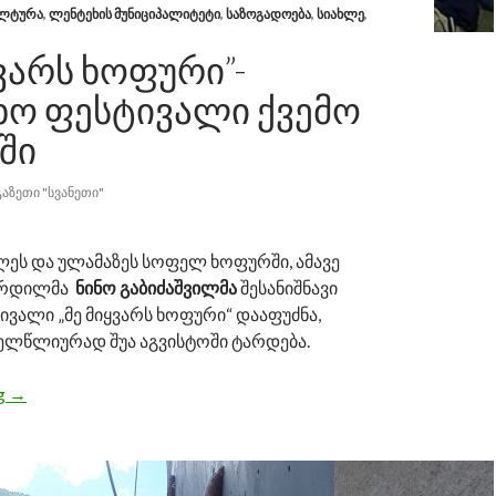
ᲚᲢᲣᲠᲐ
,
ᲚᲔᲜᲢᲔᲮᲘᲡ ᲛᲣᲜᲘᲪᲘᲞᲐᲚᲘᲢᲔᲢᲘ
,
ᲡᲐᲖᲝᲒᲐᲓᲝᲔᲑᲐ
,
ᲡᲘᲐᲮᲚᲔ
,
ᲧᲕᲐᲠᲡ ᲮᲝᲤᲣᲠᲘ”-
ᲮᲝ ᲤᲔᲡᲢᲘᲕᲐᲚᲘ ᲥᲕᲔᲛᲝ
ᲨᲘ
ᲒᲐᲖᲔᲗᲘ "ᲡᲕᲐᲜᲔᲗᲘ"
ლეს და ულამაზეს სოფელ ხოფურში, ამავე
ზრდილმა
ნინო გაბიძაშვილმა
შესანიშნავი
ვალი „მე მიყვარს ხოფური“ დააფუძნა,
ლწლიურად შუა აგვისტოში ტარდება.
ng
“მე მიყვარს ხოფური”- სახალხო ფესტივალი ქვემო სვანეთშ
→