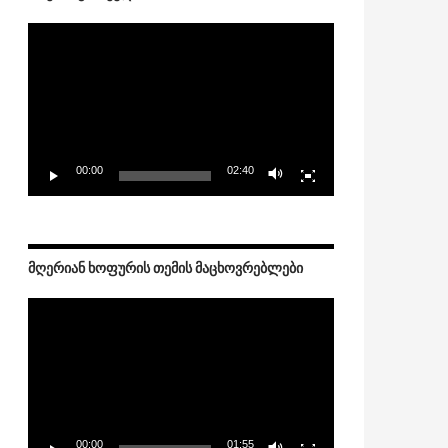
Video
Player
00:00
02:40
ᲛᲦᲔᲠᲘᲐᲜ ᲮᲝᲤᲣᲠᲘᲡ ᲗᲔᲛᲘᲡ ᲛᲐᲪᲮᲝᲕᲠᲔᲑᲚᲔᲑᲘ
Video
Player
00:00
01:55