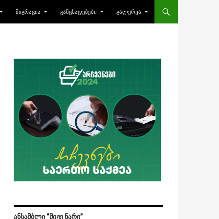
ᲛᲘᲒᲠᲐᲪᲘᲐ
ᲒᲐᲜᲪᲮᲐᲓᲔᲑᲔᲑᲘ
ᲒᲐᲚᲔᲠᲔᲐ
ᲐᲜᲡᲐᲛᲑᲚᲘ “ᲛᲘᲟᲔ ᲜᲐᲠᲘ”