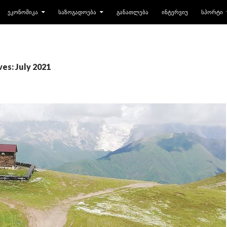
ᲔᲙᲝᲜᲝᲛᲘᲙᲐ
ᲡᲐᲖᲝᲒᲐᲓᲝᲔᲑᲐ
ᲒᲐᲜᲐᲗᲚᲔᲑᲐ
ᲘᲜᲢᲔᲠᲕᲘᲣ
ᲡᲞᲝᲠᲢᲘ
es: July 2021