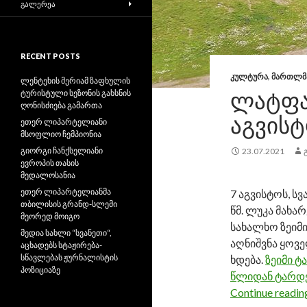
ᲒᲐᲚᲔᲠᲔᲐ
RECENT POSTS
ᲙᲣᲚᲢᲣᲠᲐ
,
ᲛᲐᲠᲗᲚᲛ
ლენტეხის მერიამ ზაფხულის
ᲚᲐᲢᲤᲐ
ტურისტული სეზონის გახსნის
ღონისძიება გამართა
ᲐᲒᲕᲘᲡᲢ
ეთერ ლიპარტელიანი
მსოფლიო ჩემპიონია
გიორგი ჩანქსელიანი
23.07.2021
ევროპის თასის
მედალოსანია
ეთერ ლიპარტელიანმა
7 აგვისტოს, 
თბილისის გრანდ-სლემი
წმ. ლუკა მახ
მეორედ მოიგო
სახალხო ზეიმ
მედია სახლი “სვანეთი“,
აღნიშვნა ყოვ
აცხადებს სტაჟირება-
სწავლებას ჟურნალისტის
ხდება.
ზეიმი ტ
პოზიციაზე
წლიდან ტარდ
Continue readi