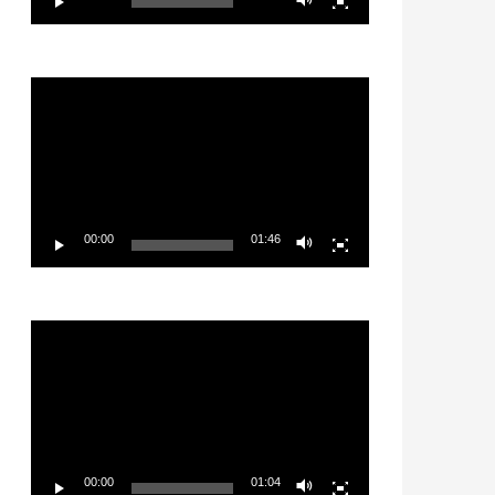
Video
Player
00:00
01:46
Video
Player
00:00
01:04