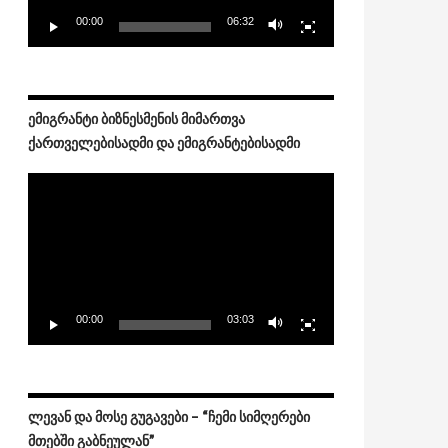
00:00
06:32
ᲔᲛᲘᲒᲠᲐᲜᲢᲘ ᲑᲘᲖᲜᲔᲡᲛᲔᲜᲘᲡ ᲛᲘᲛᲐᲠᲗᲕᲐ
ᲥᲐᲠᲗᲕᲔᲚᲔᲑᲘᲡᲐᲓᲛᲘ ᲓᲐ ᲔᲛᲘᲒᲠᲐᲜᲢᲔᲑᲘᲡᲐᲓᲛᲘ
Video
Player
00:00
03:03
ᲚᲔᲕᲐᲜ ᲓᲐ ᲛᲝᲡᲔ ᲒᲣᲒᲐᲕᲔᲑᲘ – “ᲩᲔᲛᲘ ᲡᲘᲛᲦᲔᲠᲔᲑᲘ
ᲛᲗᲔᲑᲨᲘ ᲒᲐᲑᲜᲔᲣᲚᲐᲜ”