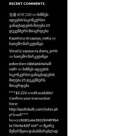
RECENT COMMENTS
정품 비아그라
on
ბიზნეს-
იდეების საკონკურსო
განაცხადების მიღება 25
დეკემბერს მთავრდება
Kapelnica ot zapoya_swKa
on
სათემო მარკეტინგი
Vivod iz zapoya na domy_prMr
on
სათემო მარკეტინგი
pokerdom официальный
сайт
on
ბიზნეს-იდეების
საკონკურსო განაცხადების
მიღება 25 დეკემბერს
მთავრდება
* * * $3,222 credit available!
Confirm your transaction
here:
http://apollobulk.com/index.ph
p?1ravll * * *
hs=ccc8085a6e3832b94ff9b4
bc70e4a42b* ххх*
on
მცირე
მეწარმეთა დასახმარებლად