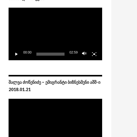
Video
Player
00:00
02:59
ᲨᲐᲚᲕᲐ ᲫᲝᲬᲔᲜᲘᲫᲔ – ᲔᲛᲘᲒᲠᲐᲜᲢᲘ ᲑᲘᲖᲜᲔᲡᲛᲔᲜᲘ ᲐᲨᲨ-Ი
2018.01.21
Video
Player