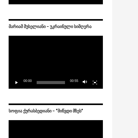
ᲛᲐᲠᲘᲐᲛ ᲛᲣᲡᲔᲚᲘᲐᲜᲘ – ᲣᲙᲠᲐᲘᲜᲣᲚᲘ ᲡᲘᲛᲦᲔᲠᲐ
Video
Player
00:00
00:55
ᲡᲝᲤᲘᲐ ᲥᲣᲠᲐᲡᲑᲔᲓᲘᲐᲜᲘ – “ᲛᲘᲬᲕᲓᲘ ᲛᲖᲔᲡ”
Video
Player