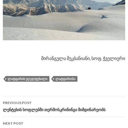
მირანგულა მუკბანიანი, სოფ. ჭველიერი
ᲚᲐᲢᲤᲐᲠᲘᲡ ᲣᲦᲔᲚᲢᲔᲮᲘᲚᲘ
ᲚᲐᲢᲤᲐᲠᲝᲑᲐ
PREVIOUS POST
Post
ლენტეხის სოფლებში თერმოსკრინინგი მიმდინარეობს
navigation
NEXT POST