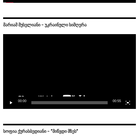
ᲛᲐᲠᲘᲐᲛ ᲛᲣᲡᲔᲚᲘᲐᲜᲘ – ᲣᲙᲠᲐᲘᲜᲣᲚᲘ ᲡᲘᲛᲦᲔᲠᲐ
Video
Player
00:00
00:55
ᲡᲝᲤᲘᲐ ᲥᲣᲠᲐᲡᲑᲔᲓᲘᲐᲜᲘ – “ᲛᲘᲬᲕᲓᲘ ᲛᲖᲔᲡ”