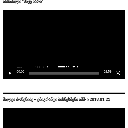
ᲐᲜᲡᲐᲛᲑᲚᲘ “ᲛᲘᲟᲔ ᲜᲐᲠᲘ”
Video
Player
00:00
02:59
ᲨᲐᲚᲕᲐ ᲫᲝᲬᲔᲜᲘᲫᲔ – ᲔᲛᲘᲒᲠᲐᲜᲢᲘ ᲑᲘᲖᲜᲔᲡᲛᲔᲜᲘ ᲐᲨᲨ-Ი 2018.01.21
Video
Player