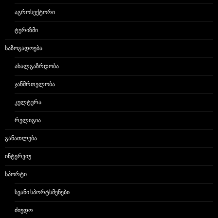
ᲐᲒᲠᲝᲡᲔᲥᲢᲝᲠᲘ
ᲢᲣᲠᲘᲖᲛᲘ
ᲡᲐᲖᲝᲒᲐᲓᲝᲔᲑᲐ
ᲐᲮᲐᲚᲒᲐᲖᲠᲓᲝᲑᲐ
ᲯᲐᲜᲛᲠᲗᲔᲚᲝᲑᲐ
ᲙᲣᲚᲢᲣᲠᲐ
ᲠᲔᲚᲘᲒᲘᲐ
ᲒᲐᲜᲐᲗᲚᲔᲑᲐ
ᲘᲜᲢᲔᲠᲕᲘᲣ
ᲡᲞᲝᲠᲢᲘ
ᲡᲕᲐᲜᲘ ᲡᲞᲝᲠᲢᲡᲛᲔᲜᲔᲑᲘ
ᲫᲘᲣᲓᲝ