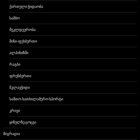
ᲥᲐᲠᲗᲣᲚᲘ ᲭᲘᲓᲐᲝᲑᲐ
ᲡᲐᲛᲑᲝ
ᲛᲔᲙᲚᲓᲔᲣᲠᲝᲑᲐ
ᲛᲘᲜᲘ-ᲤᲔᲮᲑᲣᲠᲗᲘ
ᲐᲚᲞᲘᲜᲘᲖᲛᲘ
ᲠᲐᲒᲑᲘ
ᲤᲠᲔᲜᲑᲣᲠᲗᲘ
ᲛᲙᲚᲐᲕᲭᲘᲓᲘ
ᲡᲐᲛᲗᲝ-ᲡᲐᲗᲮᲘᲚᲐᲛᲣᲠᲝ ᲡᲞᲝᲠᲢᲘ
ᲙᲠᲘᲕᲘ
ᲧᲘᲜᲣᲚᲖᲔ ᲪᲝᲪᲕᲐ
ᲛᲘᲒᲠᲐᲪᲘᲐ