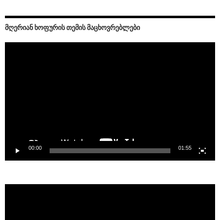
ᲛᲦᲔᲠᲘᲐᲜ ᲮᲝᲤᲣᲠᲘᲡ ᲗᲔᲛᲘᲡ ᲛᲐᲪᲮᲝᲕᲠᲔᲑᲚᲔᲑᲘ
Video
Player
00:00
01:55
Video
Player