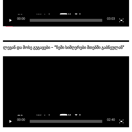
00:00
03:03
ᲚᲔᲕᲐᲜ ᲓᲐ ᲛᲝᲡᲔ ᲒᲣᲒᲐᲕᲔᲑᲘ – “ᲩᲔᲛᲘ ᲡᲘᲛᲦᲔᲠᲔᲑᲘ ᲛᲗᲔᲑᲨᲘ ᲒᲐᲑᲜᲔᲣᲚᲐᲜ”
Video
Player
00:00
02:40