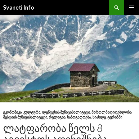
Search
Svaneti Info
SKIP
PRIMAR
TO
MENU
CONTENT
ᲔᲙᲝᲜᲝᲛᲘᲙᲐ
,
ᲙᲣᲚᲢᲣᲠᲐ
,
ᲚᲔᲜᲢᲔᲮᲘᲡ ᲛᲣᲜᲘᲪᲘᲞᲐᲚᲘᲢᲔᲢᲘ
,
ᲛᲐᲠᲗᲚᲛᲐᲓᲘᲓᲔᲑᲚᲝᲑᲐ
,
ᲛᲔᲡᲢᲘᲘᲡ ᲛᲣᲜᲘᲪᲘᲞᲐᲚᲘᲢᲔᲢᲘ
,
ᲠᲔᲚᲘᲒᲘᲐ
,
ᲡᲐᲖᲝᲒᲐᲓᲝᲔᲑᲐ
,
ᲡᲘᲐᲮᲚᲔ
,
ᲢᲣᲠᲘᲖᲛᲘ
ᲚᲐᲢᲤᲐᲠᲝᲑᲐ ᲬᲔᲚᲡ 8
ᲐᲒᲕᲘᲡᲢᲝᲡ ᲐᲦᲘᲜᲘᲨᲜᲔᲑᲐ