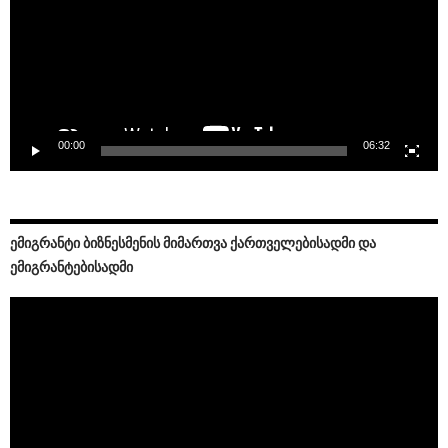
00:00
06:32
ᲔᲛᲘᲒᲠᲐᲜᲢᲘ ᲑᲘᲖᲜᲔᲡᲛᲔᲜᲘᲡ ᲛᲘᲛᲐᲠᲗᲕᲐ ᲥᲐᲠᲗᲕᲔᲚᲔᲑᲘᲡᲐᲓᲛᲘ ᲓᲐ
ᲔᲛᲘᲒᲠᲐᲜᲢᲔᲑᲘᲡᲐᲓᲛᲘ
Video
Player