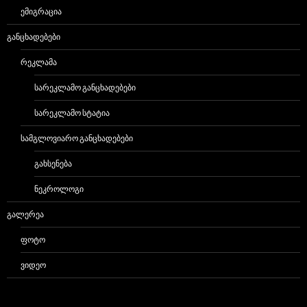
ᲔᲛᲘᲒᲠᲐᲪᲘᲐ
ᲒᲐᲜᲪᲮᲐᲓᲔᲑᲔᲑᲘ
ᲠᲔᲙᲚᲐᲛᲐ
ᲡᲐᲠᲔᲙᲚᲐᲛᲝ ᲒᲐᲜᲪᲮᲐᲓᲔᲑᲔᲑᲘ
ᲡᲐᲠᲔᲙᲚᲐᲛᲝ ᲡᲢᲐᲢᲘᲐ
ᲡᲐᲛᲒᲚᲝᲕᲘᲐᲠᲝ ᲒᲐᲜᲪᲮᲐᲓᲔᲑᲔᲑᲘ
ᲒᲐᲮᲡᲔᲜᲔᲑᲐ
ᲜᲔᲙᲠᲝᲚᲝᲒᲘ
ᲒᲐᲚᲔᲠᲔᲐ
ᲤᲝᲢᲝ
ᲕᲘᲓᲔᲝ