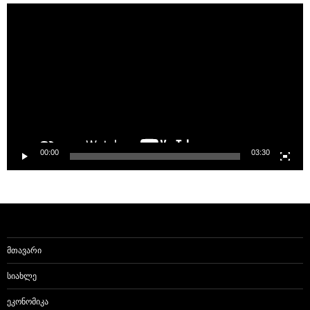
Video
Player
00:00
03:30
ᲛᲗᲐᲕᲐᲠᲘ
ᲡᲘᲐᲮᲚᲔ
ᲔᲙᲝᲜᲝᲛᲘᲙᲐ