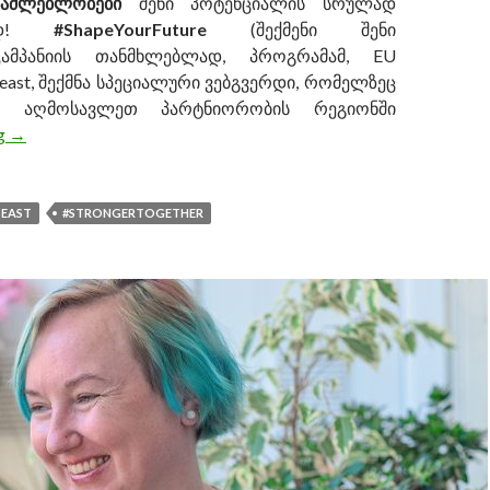
საძლებლობები
შენი პოტენციალის სრულად
ნად!
#ShapeYourFuture
(შექმენი შენი
კამპანიის თანმხლებლად, პროგრამამ, EU
ast, შექმნა სპეციალური ვებგვერდი, რომელზეც
ა აღმოსავლეთ პარტნიორობის რეგიონში
ng
Shape your future: ადგილი, სადაც ევროკავშირის შესაძლე
→
EAST
#STRONGERTOGETHER