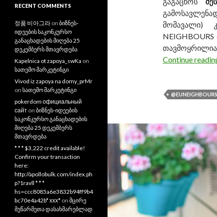
გაგაცნოს
შე
RECENT COMMENTS
გამოსავლე
정품 비아그라
on
ბიზნეს-
მომავალი)
იდეების საკონკურსო
NEIGHBOURS e
განაცხადების მიღება 25
თავმოყრილი
დეკემბერს მთავრდება
Continue readi
Kapelnica ot zapoya_swKa
on
სათემო მარკეტინგი
Vivod iz zapoya na domy_prMr
on
სათემო მარკეტინგი
@EUNEIGHBOURS
pokerdom официальный
сайт
on
ბიზნეს-იდეების
საკონკურსო განაცხადების
მიღება 25 დეკემბერს
მთავრდება
* * * $3,222 credit available!
Confirm your transaction
here:
http://apollobulk.com/index.ph
p?1ravll * * *
hs=ccc8085a6e3832b94ff9b4
bc70e4a42b* ххх*
on
მცირე
მეწარმეთა დასახმარებლად