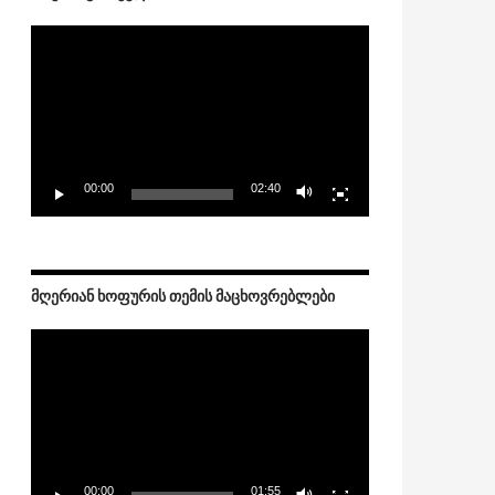
Video
Player
00:00
02:40
ᲛᲦᲔᲠᲘᲐᲜ ᲮᲝᲤᲣᲠᲘᲡ ᲗᲔᲛᲘᲡ ᲛᲐᲪᲮᲝᲕᲠᲔᲑᲚᲔᲑᲘ
Video
Player
00:00
01:55