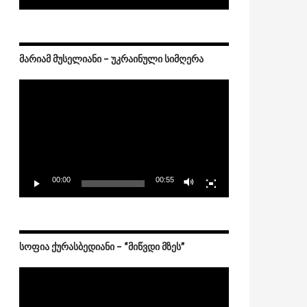
ᲛᲐᲠᲘᲐᲛ ᲛᲣᲡᲔᲚᲘᲐᲜᲘ – ᲣᲙᲠᲐᲘᲜᲣᲚᲘ ᲡᲘᲛᲦᲔᲠᲐ
Video
Player
00:00
00:55
ᲡᲝᲤᲘᲐ ᲥᲣᲠᲐᲡᲑᲔᲓᲘᲐᲜᲘ – “ᲛᲘᲬᲕᲓᲘ ᲛᲖᲔᲡ”
Video
Player