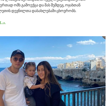
 ერთად ომს გამოექცა და მას შემდეგ, ოჯახთან
ეთის დევნილთა დასახლებაში ცხოვრობს.
ng
“დილის 4 საათზე ვდგები და სამსახურში მოვდივარ” —ცხო
→