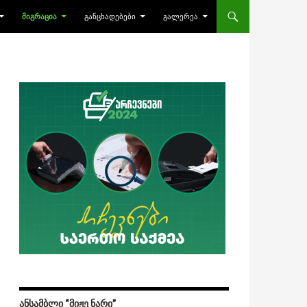
ᲛᲘᲒᲠᲐᲪᲘᲐ
ᲒᲐᲜᲪᲮᲐᲓᲔᲑᲔᲑᲘ
ᲒᲐᲚᲔᲠᲔᲐ
ᲐᲜᲡᲐᲛᲑᲚᲘ “ᲛᲘᲟᲔ ᲜᲐᲠᲘ”