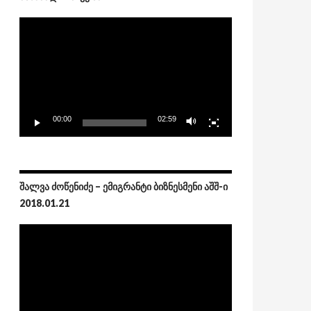
Video
Player
00:00
02:59
ᲨᲐᲚᲕᲐ ᲫᲝᲬᲔᲜᲘᲫᲔ – ᲔᲛᲘᲒᲠᲐᲜᲢᲘ ᲑᲘᲖᲜᲔᲡᲛᲔᲜᲘ ᲐᲨᲨ-Ი
2018.01.21
Video
Player