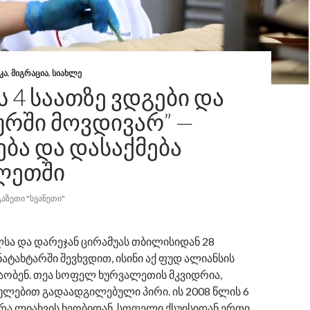
ᲙᲐ
,
ᲛᲘᲒᲠᲐᲪᲘᲐ
,
ᲡᲘᲐᲮᲚᲔ
 4 ᲡᲐᲐᲗᲖᲔ ᲕᲓᲒᲔᲑᲘ ᲓᲐ
ᲣᲠᲨᲘ ᲛᲝᲕᲓᲘᲕᲐᲠ” —
ᲑᲐ ᲓᲐ ᲓᲐᲡᲐᲥᲛᲔᲑᲐ
ᲚᲔᲗᲨᲘ
ᲒᲐᲖᲔᲗᲘ "ᲡᲕᲐᲜᲔᲗᲘ"
სა და დარეჯან ცირამუას თბილისიდან 28
ატახტარში შევხვდით, ისინი აქ ფუდ ალიანსის
შაობენ. თეა სოფელ ხურვალეთის მკვიდრია,
ულებით გადაადგილებული პირი. ის 2008 წლის 6
რა ლიახვის ხეობიდან, სოფელი ქსუისიდან ერთი