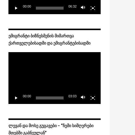
00:00
06:32
ᲔᲛᲘᲒᲠᲐᲜᲢᲘ ᲑᲘᲖᲜᲔᲡᲛᲔᲜᲘᲡ ᲛᲘᲛᲐᲠᲗᲕᲐ
ბლობებს, მხარდაჭერასა და ინსპირაციას იპოვი
ᲥᲐᲠᲗᲕᲔᲚᲔᲑᲘᲡᲐᲓᲛᲘ ᲓᲐ ᲔᲛᲘᲒᲠᲐᲜᲢᲔᲑᲘᲡᲐᲓᲛᲘ
Video
Player
00:00
03:03
ᲚᲔᲕᲐᲜ ᲓᲐ ᲛᲝᲡᲔ ᲒᲣᲒᲐᲕᲔᲑᲘ – “ᲩᲔᲛᲘ ᲡᲘᲛᲦᲔᲠᲔᲑᲘ
ᲛᲗᲔᲑᲨᲘ ᲒᲐᲑᲜᲔᲣᲚᲐᲜ”