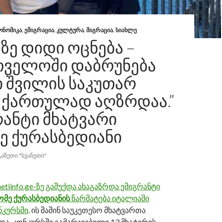
ᲝᲜᲝᲛᲘᲙᲐ
,
ᲔᲛᲘᲒᲠᲐᲪᲘᲐ
,
ᲙᲣᲚᲢᲣᲠᲐ
,
ᲛᲘᲒᲠᲐᲪᲘᲐ
,
ᲡᲘᲐᲮᲚᲔ
ᲖᲔ ᲓᲘᲓᲘ ᲝᲪᲜᲔᲑᲐ –
ᲗᲕᲔᲚᲝᲨᲘ ᲓᲐᲑᲠᲣᲜᲔᲑᲐ
Ი ᲨᲕᲘᲚᲘᲡ ᲡᲐᲙᲣᲗᲐᲠ
, ᲥᲐᲠᲗᲣᲚᲐᲓ ᲐᲦᲖᲠᲓᲐᲐ.”
ᲠᲐᲜᲢᲘ ᲛᲮᲐᲢᲕᲐᲠᲘ
Ე ᲥᲣᲠᲐᲡᲑᲔᲓᲘᲐᲜᲘ
ᲒᲐᲖᲔᲗᲘ "ᲡᲕᲐᲜᲔᲗᲘ"
etiinfo.ge-ზე გაშუქდა ახაგაზრდა ემიგრანტი
მე ქურასბედიანის
წარმატება იტალიაში
ნკურსში
. ის მაშინ საუკეთესო მხატვართა
ა. კონკურსში გამარჯვებული 13 მხატვრის