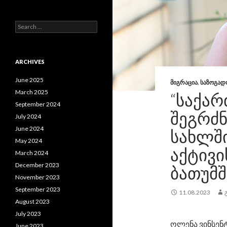
S
e
a
r
c
ARCHIVES
h
f
June 2025
ᲛᲘᲒᲠᲐᲪᲘᲐ
,
ᲡᲐᲖᲝᲒᲐᲓ
o
March 2025
“ᲡᲐᲥᲐ
r
September 2024
:
ᲨᲔᲒᲠᲫᲜ
July 2024
June 2024
ᲡᲐᲮᲚᲨᲘ
May 2024
ᲐᲥᲢᲘᲕᲘ
March 2024
December 2023
ᲑᲐᲗᲣᲛᲨ
November 2023
September 2023
11.08.2023
August 2023
July 2023
ოლენა ვინსენ
June 2023