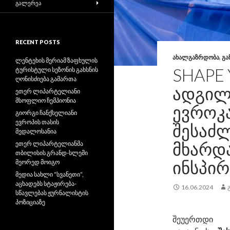
ᲒᲐᲚᲔᲠᲔᲐ
RECENT POSTS
ᲐᲮᲐᲚᲒᲐᲖᲠᲓᲝᲑᲐ
,
ᲒᲐ
ლენტეხის მერიამ ზაფხულის
SHAPE 
ტურისტული სეზონის გახსნის
ღონისძიება გამართა
ᲐᲓᲒᲘᲚᲘ
ეთერ ლიპარტელიანი
მსოფლიო ჩემპიონია
ᲔᲕᲠᲝᲙ
გიორგი ჩანქსელიანი
ევროპის თასის
ᲨᲔᲡᲐᲫ
მედალოსანია
ᲛᲮᲐᲠᲓ
ეთერ ლიპარტელიანმა
თბილისის გრანდ-სლემი
ᲘᲜᲡᲞᲘᲠ
მეორედ მოიგო
მედია სახლი “სვანეთი“,
აცხადებს სტაჟირება-
16.06.2024
სწავლებას ჟურნალისტის
პოზიციაზე
შეუერთდი ევ