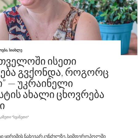
ᲝᲔᲑᲐ
,
ᲡᲘᲐᲮᲚᲔ
ᲠᲗᲕᲔᲚᲝᲨᲘ ᲘᲡᲔᲗᲘ
ᲔᲑᲐ ᲒᲕᲥᲝᲜᲓᲐ, ᲠᲝᲒᲝᲠᲪ
” — ᲣᲙᲠᲐᲘᲜᲔᲚᲘ
ᲡᲢᲘᲡ ᲐᲮᲐᲚᲘ ᲪᲮᲝᲕᲠᲔᲑᲐ
Ი
ᲒᲐᲖᲔᲗᲘ "ᲡᲕᲐᲜᲔᲗᲘ"
ტი ყირიმის ნახევარკუნძულზე, სიმფეროპოლში