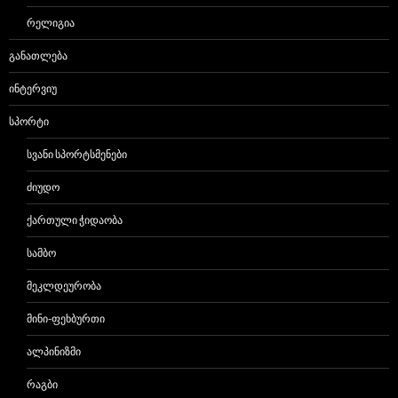
ᲠᲔᲚᲘᲒᲘᲐ
ᲒᲐᲜᲐᲗᲚᲔᲑᲐ
ᲘᲜᲢᲔᲠᲕᲘᲣ
ᲡᲞᲝᲠᲢᲘ
ᲡᲕᲐᲜᲘ ᲡᲞᲝᲠᲢᲡᲛᲔᲜᲔᲑᲘ
ᲫᲘᲣᲓᲝ
ᲥᲐᲠᲗᲣᲚᲘ ᲭᲘᲓᲐᲝᲑᲐ
ᲡᲐᲛᲑᲝ
ᲛᲔᲙᲚᲓᲔᲣᲠᲝᲑᲐ
ᲛᲘᲜᲘ-ᲤᲔᲮᲑᲣᲠᲗᲘ
ᲐᲚᲞᲘᲜᲘᲖᲛᲘ
ᲠᲐᲒᲑᲘ