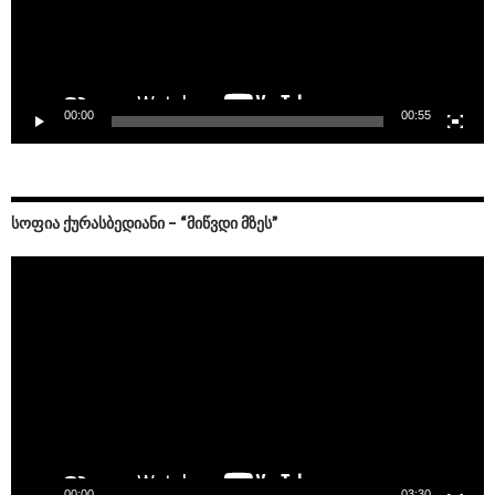
00:00
00:55
ᲡᲝᲤᲘᲐ ᲥᲣᲠᲐᲡᲑᲔᲓᲘᲐᲜᲘ – “ᲛᲘᲬᲕᲓᲘ ᲛᲖᲔᲡ”
Video
Player
00:00
03:30