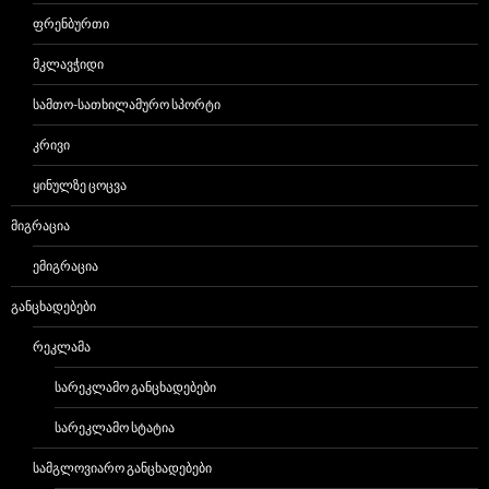
ᲤᲠᲔᲜᲑᲣᲠᲗᲘ
ᲛᲙᲚᲐᲕᲭᲘᲓᲘ
ᲡᲐᲛᲗᲝ-ᲡᲐᲗᲮᲘᲚᲐᲛᲣᲠᲝ ᲡᲞᲝᲠᲢᲘ
ᲙᲠᲘᲕᲘ
ᲧᲘᲜᲣᲚᲖᲔ ᲪᲝᲪᲕᲐ
ᲛᲘᲒᲠᲐᲪᲘᲐ
ᲔᲛᲘᲒᲠᲐᲪᲘᲐ
ᲒᲐᲜᲪᲮᲐᲓᲔᲑᲔᲑᲘ
ᲠᲔᲙᲚᲐᲛᲐ
ᲡᲐᲠᲔᲙᲚᲐᲛᲝ ᲒᲐᲜᲪᲮᲐᲓᲔᲑᲔᲑᲘ
ᲡᲐᲠᲔᲙᲚᲐᲛᲝ ᲡᲢᲐᲢᲘᲐ
ᲡᲐᲛᲒᲚᲝᲕᲘᲐᲠᲝ ᲒᲐᲜᲪᲮᲐᲓᲔᲑᲔᲑᲘ