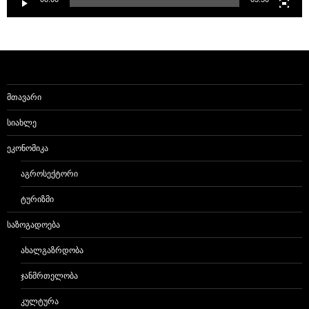
ᲛᲗᲐᲕᲐᲠᲘ
ᲡᲘᲐᲮᲚᲔ
ᲔᲙᲝᲜᲝᲛᲘᲙᲐ
ᲐᲒᲠᲝᲡᲔᲥᲢᲝᲠᲘ
ᲢᲣᲠᲘᲖᲛᲘ
ᲡᲐᲖᲝᲒᲐᲓᲝᲔᲑᲐ
ᲐᲮᲐᲚᲒᲐᲖᲠᲓᲝᲑᲐ
ᲯᲐᲜᲛᲠᲗᲔᲚᲝᲑᲐ
ᲙᲣᲚᲢᲣᲠᲐ