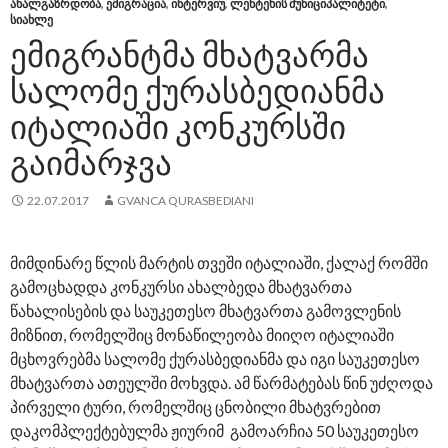
ᲐᲮᲐᲚᲒᲐᲖᲠᲓᲝᲑᲐ
,
ᲔᲛᲘᲒᲠᲐᲪᲘᲐ
,
ᲘᲜᲢᲔᲠᲕᲘᲣ
,
ᲚᲔᲜᲢᲔᲮᲘᲡ ᲛᲣᲜᲘᲪᲘᲞᲐᲚᲘᲢᲔᲢᲘ
,
ᲡᲘᲐᲮᲚᲔ
ᲔᲛᲘᲒᲠᲐᲜᲢᲛᲐ ᲛᲮᲐᲢᲕᲐᲠᲛᲐ
ᲡᲐᲚᲝᲛᲔ ᲥᲣᲠᲐᲡᲑᲔᲓᲘᲐᲜᲛᲐ
ᲘᲢᲐᲚᲘᲐᲨᲘ ᲙᲝᲜᲙᲣᲠᲡᲨᲘ
ᲒᲐᲘᲛᲐᲠᲯᲕᲐ
22.07.2017
GVANCA QURASBEDIANI
მიმდინარე წლის მარტის თვეში იტალიაში, ქალაქ რომში
გამოცხადდა კონკურსი ახალბედა მხატვართა
წახალისების და საუკეთესო მხატვართა გამოვლენის
მიზნით, რომელშიც მონაწილეობა მიიღო იტალიაში
მცხოვრებმა სალომე ქურასბედიანმა და იგი საუკეთესო
მხატვართა ათეულში მოხვდა. ამ წარმატებას წინ უძღოდა
პირველი ტური, რომელშიც ცნობილი მხატვრებით
დაკომპლექტებულმა ჟიურიმ გამოარჩია 50 საუკეთესო