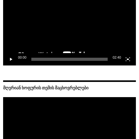
00:00
02:40
ᲛᲦᲔᲠᲘᲐᲜ ᲮᲝᲤᲣᲠᲘᲡ ᲗᲔᲛᲘᲡ ᲛᲐᲪᲮᲝᲕᲠᲔᲑᲚᲔᲑᲘ
Video
Player