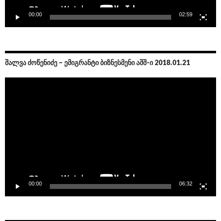
00:00
02:59
ᲨᲐᲚᲕᲐ ᲫᲝᲬᲔᲜᲘᲫᲔ – ᲔᲛᲘᲒᲠᲐᲜᲢᲘ ᲑᲘᲖᲜᲔᲡᲛᲔᲜᲘ ᲐᲨᲨ-Ი 2018.01.21
Video
Player
00:00
06:32