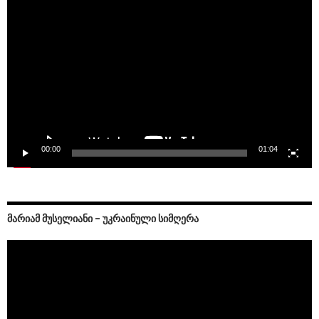
Video
Player
00:00
01:04
ᲛᲐᲠᲘᲐᲛ ᲛᲣᲡᲔᲚᲘᲐᲜᲘ – ᲣᲙᲠᲐᲘᲜᲣᲚᲘ ᲡᲘᲛᲦᲔᲠᲐ
Video
Player