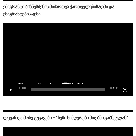
ᲔᲛᲘᲒᲠᲐᲜᲢᲘ ᲑᲘᲖᲜᲔᲡᲛᲔᲜᲘᲡ ᲛᲘᲛᲐᲠᲗᲕᲐ ᲥᲐᲠᲗᲕᲔᲚᲔᲑᲘᲡᲐᲓᲛᲘ ᲓᲐ
ᲔᲛᲘᲒᲠᲐᲜᲢᲔᲑᲘᲡᲐᲓᲛᲘ
Video
Player
00:00
03:03
ᲚᲔᲕᲐᲜ ᲓᲐ ᲛᲝᲡᲔ ᲒᲣᲒᲐᲕᲔᲑᲘ – “ᲩᲔᲛᲘ ᲡᲘᲛᲦᲔᲠᲔᲑᲘ ᲛᲗᲔᲑᲨᲘ ᲒᲐᲑᲜᲔᲣᲚᲐᲜ”
Video
Player