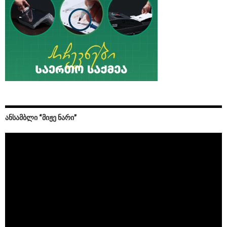
ᲐᲜᲡᲐᲛᲑᲚᲘ “ᲛᲘᲟᲔ ᲜᲐᲠᲘ”
Video
Player