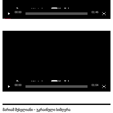
00:00
01:46
Video
Player
00:00
01:04
ᲛᲐᲠᲘᲐᲛ ᲛᲣᲡᲔᲚᲘᲐᲜᲘ – ᲣᲙᲠᲐᲘᲜᲣᲚᲘ ᲡᲘᲛᲦᲔᲠᲐ