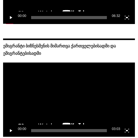
00:00
06:32
ᲔᲛᲘᲒᲠᲐᲜᲢᲘ ᲑᲘᲖᲜᲔᲡᲛᲔᲜᲘᲡ ᲛᲘᲛᲐᲠᲗᲕᲐ ᲥᲐᲠᲗᲕᲔᲚᲔᲑᲘᲡᲐᲓᲛᲘ ᲓᲐ
ᲔᲛᲘᲒᲠᲐᲜᲢᲔᲑᲘᲡᲐᲓᲛᲘ
Video
Player
00:00
03:03