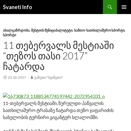
Search
Svaneti Info
SKIP
PRIMAR
TO
MENU
CONTENT
ᲐᲮᲐᲚᲒᲐᲖᲠᲓᲝᲑᲐ
,
ᲛᲔᲡᲢᲘᲘᲡ ᲛᲣᲜᲘᲪᲘᲞᲐᲚᲘᲢᲔᲢᲘ
,
ᲡᲐᲛᲗᲝ-ᲡᲐᲗᲮᲘᲚᲐᲛᲣᲠᲝ ᲡᲞᲝᲠᲢᲘ
,
ᲡᲞᲝᲠᲢᲘ
11 ᲗᲔᲑᲔᲠᲕᲐᲚᲡ ᲛᲔᲡᲢᲘᲐᲨᲘ
“ᲗᲔᲖᲝᲡ ᲗᲐᲡᲘ 2017”
ᲩᲐᲢᲐᲠᲓᲐ
22.02.2017
ᲒᲐᲖᲔᲗᲘ "ᲡᲕᲐᲜᲔᲗᲘ"
11-თებერვალს მესტიაში, ზურულდი-ჰაწვალის
სათხილამურო ტრასაზე ჩატარდა თეზო ჯაფარიძის
სახელობის ტურნირი გიგანტურ სლალომში.