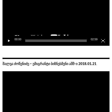
00:00
02:59
ᲨᲐᲚᲕᲐ ᲫᲝᲬᲔᲜᲘᲫᲔ – ᲔᲛᲘᲒᲠᲐᲜᲢᲘ ᲑᲘᲖᲜᲔᲡᲛᲔᲜᲘ ᲐᲨᲨ-Ი 2018.01.21
Video
Player