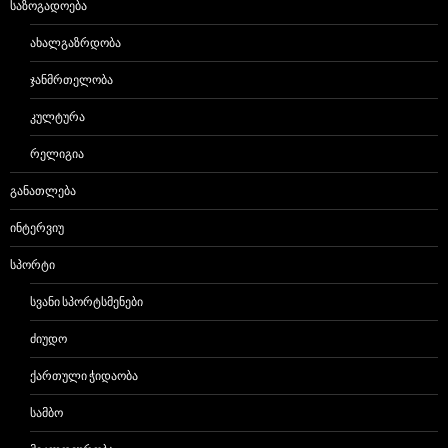
ᲡᲐᲖᲝᲒᲐᲓᲝᲔᲑᲐ
ᲐᲮᲐᲚᲒᲐᲖᲠᲓᲝᲑᲐ
ᲯᲐᲜᲛᲠᲗᲔᲚᲝᲑᲐ
ᲙᲣᲚᲢᲣᲠᲐ
ᲠᲔᲚᲘᲒᲘᲐ
ᲒᲐᲜᲐᲗᲚᲔᲑᲐ
ᲘᲜᲢᲔᲠᲕᲘᲣ
ᲡᲞᲝᲠᲢᲘ
ᲡᲕᲐᲜᲘ ᲡᲞᲝᲠᲢᲡᲛᲔᲜᲔᲑᲘ
ᲫᲘᲣᲓᲝ
ᲥᲐᲠᲗᲣᲚᲘ ᲭᲘᲓᲐᲝᲑᲐ
ᲡᲐᲛᲑᲝ