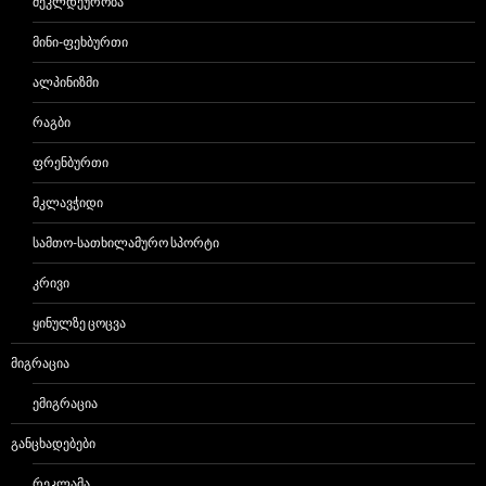
ᲛᲔᲙᲚᲓᲔᲣᲠᲝᲑᲐ
ᲛᲘᲜᲘ-ᲤᲔᲮᲑᲣᲠᲗᲘ
ᲐᲚᲞᲘᲜᲘᲖᲛᲘ
ᲠᲐᲒᲑᲘ
ᲤᲠᲔᲜᲑᲣᲠᲗᲘ
ᲛᲙᲚᲐᲕᲭᲘᲓᲘ
ᲡᲐᲛᲗᲝ-ᲡᲐᲗᲮᲘᲚᲐᲛᲣᲠᲝ ᲡᲞᲝᲠᲢᲘ
ᲙᲠᲘᲕᲘ
ᲧᲘᲜᲣᲚᲖᲔ ᲪᲝᲪᲕᲐ
ᲛᲘᲒᲠᲐᲪᲘᲐ
ᲔᲛᲘᲒᲠᲐᲪᲘᲐ
ᲒᲐᲜᲪᲮᲐᲓᲔᲑᲔᲑᲘ
ᲠᲔᲙᲚᲐᲛᲐ