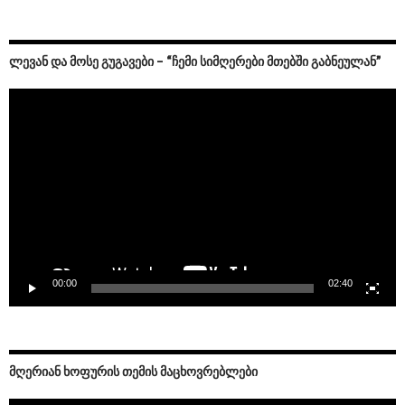
ᲚᲔᲕᲐᲜ ᲓᲐ ᲛᲝᲡᲔ ᲒᲣᲒᲐᲕᲔᲑᲘ – “ᲩᲔᲛᲘ ᲡᲘᲛᲦᲔᲠᲔᲑᲘ ᲛᲗᲔᲑᲨᲘ ᲒᲐᲑᲜᲔᲣᲚᲐᲜ”
Video
Player
00:00
02:40
ᲛᲦᲔᲠᲘᲐᲜ ᲮᲝᲤᲣᲠᲘᲡ ᲗᲔᲛᲘᲡ ᲛᲐᲪᲮᲝᲕᲠᲔᲑᲚᲔᲑᲘ