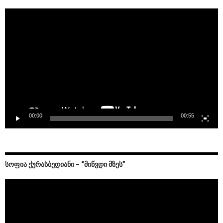
Video
Player
00:00
00:55
ᲡᲝᲤᲘᲐ ᲥᲣᲠᲐᲡᲑᲔᲓᲘᲐᲜᲘ – “ᲛᲘᲬᲕᲓᲘ ᲛᲖᲔᲡ”
Video
Player