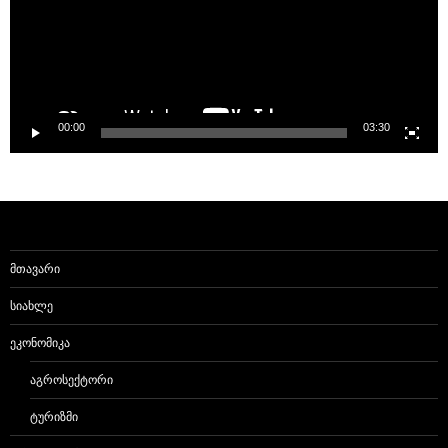
00:00
03:30
ᲛᲗᲐᲕᲐᲠᲘ
ᲡᲘᲐᲮᲚᲔ
ᲔᲙᲝᲜᲝᲛᲘᲙᲐ
ᲐᲒᲠᲝᲡᲔᲥᲢᲝᲠᲘ
ᲢᲣᲠᲘᲖᲛᲘ