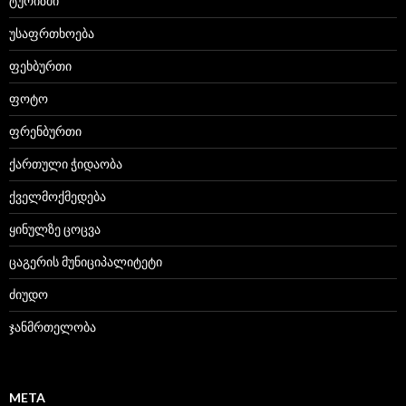
ტურიზმი
უსაფრთხოება
ფეხბურთი
ფოტო
ფრენბურთი
ქართული ჭიდაობა
ქველმოქმედება
ყინულზე ცოცვა
ცაგერის მუნიციპალიტეტი
ძიუდო
ჯანმრთელობა
META