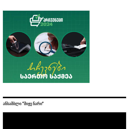
ᲐᲜᲡᲐᲛᲑᲚᲘ “ᲛᲘᲟᲔ ᲜᲐᲠᲘ”
Video
Player