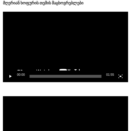
ᲛᲦᲔᲠᲘᲐᲜ ᲮᲝᲤᲣᲠᲘᲡ ᲗᲔᲛᲘᲡ ᲛᲐᲪᲮᲝᲕᲠᲔᲑᲚᲔᲑᲘ
Video
Player
00:00
01:55
Video
Player