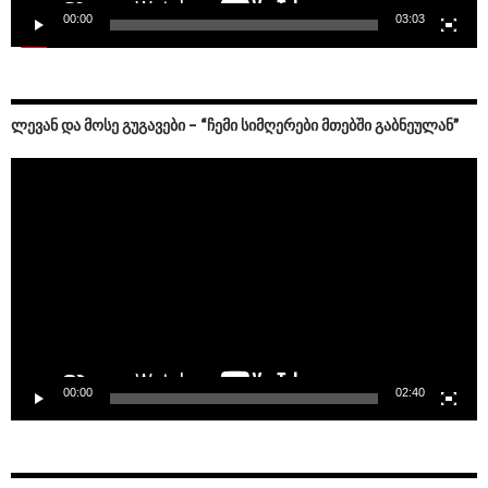
00:00
03:03
ᲚᲔᲕᲐᲜ ᲓᲐ ᲛᲝᲡᲔ ᲒᲣᲒᲐᲕᲔᲑᲘ – “ᲩᲔᲛᲘ ᲡᲘᲛᲦᲔᲠᲔᲑᲘ ᲛᲗᲔᲑᲨᲘ ᲒᲐᲑᲜᲔᲣᲚᲐᲜ”
Video
Player
00:00
02:40