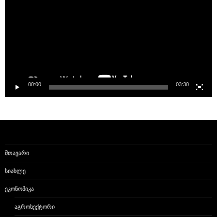
00:00
03:30
ᲛᲗᲐᲕᲐᲠᲘ
ᲡᲘᲐᲮᲚᲔ
ᲔᲙᲝᲜᲝᲛᲘᲙᲐ
ᲐᲒᲠᲝᲡᲔᲥᲢᲝᲠᲘ