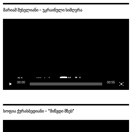
ᲛᲐᲠᲘᲐᲛ ᲛᲣᲡᲔᲚᲘᲐᲜᲘ – ᲣᲙᲠᲐᲘᲜᲣᲚᲘ ᲡᲘᲛᲦᲔᲠᲐ
Video
Player
00:00
00:55
ᲡᲝᲤᲘᲐ ᲥᲣᲠᲐᲡᲑᲔᲓᲘᲐᲜᲘ – “ᲛᲘᲬᲕᲓᲘ ᲛᲖᲔᲡ”
Video
Player