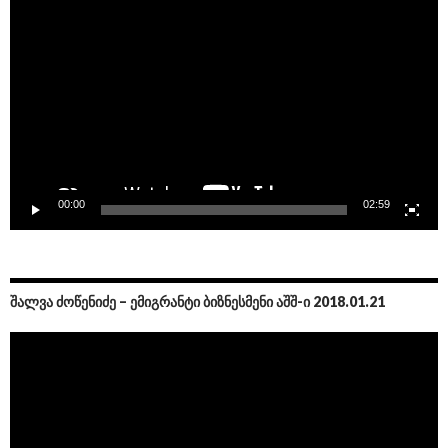
Player
00:00
02:59
ᲨᲐᲚᲕᲐ ᲫᲝᲬᲔᲜᲘᲫᲔ – ᲔᲛᲘᲒᲠᲐᲜᲢᲘ ᲑᲘᲖᲜᲔᲡᲛᲔᲜᲘ ᲐᲨᲨ-Ი 2018.01.21
Video
Player