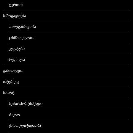
ᲢᲣᲠᲘᲖᲛᲘ
ᲡᲐᲖᲝᲒᲐᲓᲝᲔᲑᲐ
ᲐᲮᲐᲚᲒᲐᲖᲠᲓᲝᲑᲐ
ᲯᲐᲜᲛᲠᲗᲔᲚᲝᲑᲐ
ᲙᲣᲚᲢᲣᲠᲐ
ᲠᲔᲚᲘᲒᲘᲐ
ᲒᲐᲜᲐᲗᲚᲔᲑᲐ
ᲘᲜᲢᲔᲠᲕᲘᲣ
ᲡᲞᲝᲠᲢᲘ
ᲡᲕᲐᲜᲘ ᲡᲞᲝᲠᲢᲡᲛᲔᲜᲔᲑᲘ
ᲫᲘᲣᲓᲝ
ᲥᲐᲠᲗᲣᲚᲘ ᲭᲘᲓᲐᲝᲑᲐ