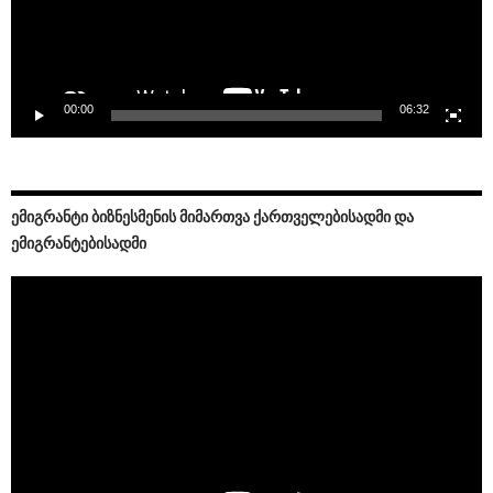
00:00
06:32
ᲔᲛᲘᲒᲠᲐᲜᲢᲘ ᲑᲘᲖᲜᲔᲡᲛᲔᲜᲘᲡ ᲛᲘᲛᲐᲠᲗᲕᲐ ᲥᲐᲠᲗᲕᲔᲚᲔᲑᲘᲡᲐᲓᲛᲘ ᲓᲐ
ᲔᲛᲘᲒᲠᲐᲜᲢᲔᲑᲘᲡᲐᲓᲛᲘ
Video
Player