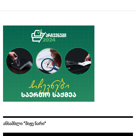
ᲐᲜᲡᲐᲛᲑᲚᲘ “ᲛᲘᲟᲔ ᲜᲐᲠᲘ”
Video