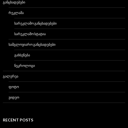
ᲒᲐᲜᲪᲮᲐᲓᲔᲑᲔᲑᲘ
ᲠᲔᲙᲚᲐᲛᲐ
ᲡᲐᲠᲔᲙᲚᲐᲛᲝ ᲒᲐᲜᲪᲮᲐᲓᲔᲑᲔᲑᲘ
ᲡᲐᲠᲔᲙᲚᲐᲛᲝ ᲡᲢᲐᲢᲘᲐ
ᲡᲐᲛᲒᲚᲝᲕᲘᲐᲠᲝ ᲒᲐᲜᲪᲮᲐᲓᲔᲑᲔᲑᲘ
ᲒᲐᲮᲡᲔᲜᲔᲑᲐ
ᲜᲔᲙᲠᲝᲚᲝᲒᲘ
ᲒᲐᲚᲔᲠᲔᲐ
ᲤᲝᲢᲝ
ᲕᲘᲓᲔᲝ
RECENT POSTS