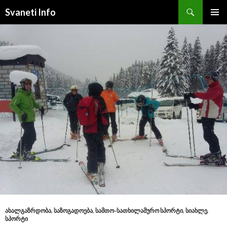
Search
Svaneti Info
SKIP
PRIMAR
TO
MENU
CONTENT
ᲐᲮᲐᲚᲒᲐᲖᲠᲓᲝᲑᲐ
,
ᲡᲐᲖᲝᲒᲐᲓᲝᲔᲑᲐ
,
ᲡᲐᲛᲗᲝ-ᲡᲐᲗᲮᲘᲚᲐᲛᲣᲠᲝ ᲡᲞᲝᲠᲢᲘ
,
ᲡᲘᲐᲮᲚᲔ
,
ᲡᲞᲝᲠᲢᲘ