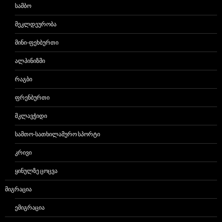
ᲡᲐᲛᲑᲝ
ᲛᲔᲙᲚᲓᲔᲣᲠᲝᲑᲐ
ᲛᲘᲜᲘ-ᲤᲔᲮᲑᲣᲠᲗᲘ
ᲐᲚᲞᲘᲜᲘᲖᲛᲘ
ᲠᲐᲒᲑᲘ
ᲤᲠᲔᲜᲑᲣᲠᲗᲘ
ᲛᲙᲚᲐᲕᲭᲘᲓᲘ
ᲡᲐᲛᲗᲝ-ᲡᲐᲗᲮᲘᲚᲐᲛᲣᲠᲝ ᲡᲞᲝᲠᲢᲘ
ᲙᲠᲘᲕᲘ
ᲧᲘᲜᲣᲚᲖᲔ ᲪᲝᲪᲕᲐ
ᲛᲘᲒᲠᲐᲪᲘᲐ
ᲔᲛᲘᲒᲠᲐᲪᲘᲐ