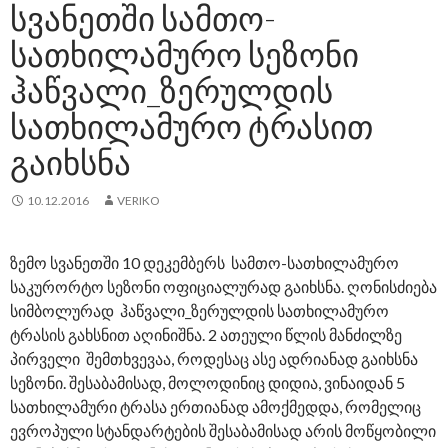
ᲡᲕᲐᲜᲔᲗᲨᲘ ᲡᲐᲛᲗᲝ-
ᲡᲐᲗᲮᲘᲚᲐᲛᲣᲠᲝ ᲡᲔᲖᲝᲜᲘ
ᲰᲐᲬᲕᲐᲚᲘ_ᲖᲔᲠᲣᲚᲓᲘᲡ
ᲡᲐᲗᲮᲘᲚᲐᲛᲣᲠᲝ ᲢᲠᲐᲡᲘᲗ
ᲒᲐᲘᲮᲡᲜᲐ
10.12.2016
VERIKO
ზემო სვანეთში 10 დეკემბერს სამთო-სათხილამურო
საკურორტო სეზონი ოფიციალურად გაიხსნა. ღონისძიება
სიმბოლურად ჰაწვალი_ზერულდის სათხილამურო
ტრასის გახსნით აღინიშნა. 2 ათეული წლის მანძილზე
პირველი შემთხვევაა, როდესაც ასე ადრიანად გაიხსნა
სეზონი. შესაბამისად, მოლოდინიც დიდია, ვინაიდან 5
სათხილამური ტრასა ერთიანად ამოქმედდა, რომელიც
ევროპული სტანდარტების შესაბამისად არის მოწყობილი