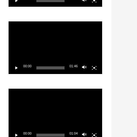
Video
Player
00:00
01:46
Video
Player
00:00
01:04