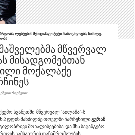
ᲖᲠᲓᲝᲑᲐ
,
ᲚᲔᲜᲢᲔᲮᲘᲡ ᲛᲣᲜᲘᲪᲘᲞᲐᲚᲘᲢᲔᲢᲘ
,
ᲡᲐᲖᲝᲒᲐᲓᲝᲔᲑᲐ
,
ᲡᲘᲐᲮᲚᲔ
,
ᲚᲝᲑᲐ
 ᲛᲐᲨᲕᲔᲚᲔᲑᲛᲐ ᲛᲬᲕᲔᲠᲕᲐᲚ
ᲐᲡ ᲛᲘᲡᲐᲓᲒᲝᲛᲔᲑᲗᲐᲜ
ᲜᲘᲚᲘ ᲛᲝᲥᲐᲚᲐᲥᲔ
ᲠᲩᲘᲜᲔᲡ
ᲒᲐᲖᲔᲗᲘ "ᲡᲕᲐᲜᲔᲗᲘ"
 ქვემო სვანეთში, მწვერვალ “აილამა”-ს
ნ 2 დღის მანძილზე თოვლში ჩარჩენილი
გურამ
გილობრივი მოხალისეებისა და შსს საგანგებო
ართვის სამსახურის თანაშრომლების