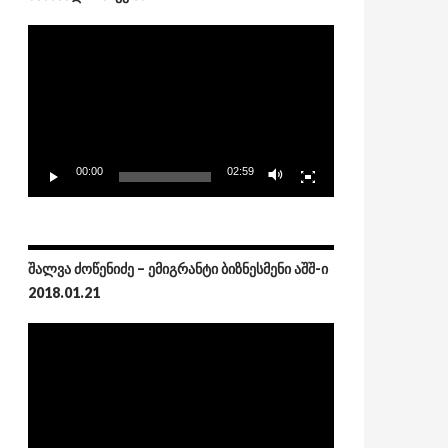
Video
Player
00:00
02:59
ᲨᲐᲚᲕᲐ ᲫᲝᲬᲔᲜᲘᲫᲔ – ᲔᲛᲘᲒᲠᲐᲜᲢᲘ ᲑᲘᲖᲜᲔᲡᲛᲔᲜᲘ ᲐᲨᲨ-Ი
2018.01.21
Video
Player