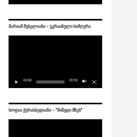
ᲛᲐᲠᲘᲐᲛ ᲛᲣᲡᲔᲚᲘᲐᲜᲘ – ᲣᲙᲠᲐᲘᲜᲣᲚᲘ ᲡᲘᲛᲦᲔᲠᲐ
Video
Player
00:00
00:55
ᲡᲝᲤᲘᲐ ᲥᲣᲠᲐᲡᲑᲔᲓᲘᲐᲜᲘ – “ᲛᲘᲬᲕᲓᲘ ᲛᲖᲔᲡ”
Video
Player