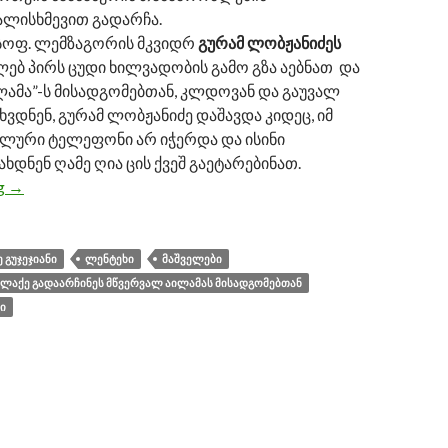
ლისხმევით გადარჩა.
 სოფ. ლემზაგორის მკვიდრ
გურამ ლობჟანიძეს
ლებ პირს ცუდი ხილვადობის გამო გზა აებნათ და
ლამა”-ს მისადგომებთან, კლდოვან და გაუვალ
ვდნენ, გურამ ლობჟანიძე დაშავდა კიდეც, იმ
ლური ტელეფონი არ იჭერდა და ისინი
ხდნენ ღამე ღია ცის ქვეშ გაეტარებინათ.
ng
სვანმა მაშველებმა მწვერვალ აილამას მისადგომებთან ჩ
→
 ᲒᲣᲯᲔᲯᲘᲐᲜᲘ
ᲚᲔᲜᲢᲔᲮᲘ
ᲛᲐᲨᲕᲔᲚᲔᲑᲘ
ᲐᲚᲐᲥᲔ ᲒᲐᲓᲐᲐᲠᲩᲘᲜᲔᲡ ᲛᲬᲕᲔᲠᲕᲐᲚ ᲐᲘᲚᲐᲛᲐᲡ ᲛᲘᲡᲐᲓᲒᲝᲛᲔᲑᲗᲐᲜ
Ი