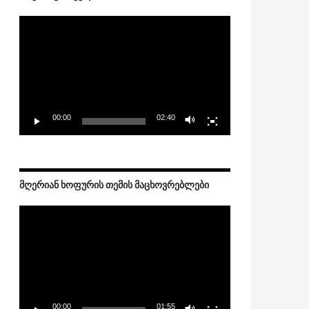
Video
Player
00:00
02:40
ᲛᲦᲔᲠᲘᲐᲜ ᲮᲝᲤᲣᲠᲘᲡ ᲗᲔᲛᲘᲡ ᲛᲐᲪᲮᲝᲕᲠᲔᲑᲚᲔᲑᲘ
Video
Player
00:00
01:55