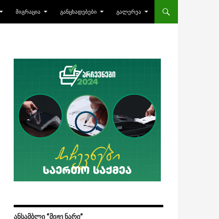
ᲛᲘᲒᲠᲐᲪᲘᲐ
ᲒᲐᲜᲪᲮᲐᲓᲔᲑᲔᲑᲘ
ᲒᲐᲚᲔᲠᲔᲐ
ᲐᲜᲡᲐᲛᲑᲚᲘ “ᲛᲘᲟᲔ ᲜᲐᲠᲘ”