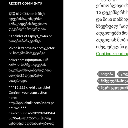
RECENT COMMENTS
ერთობლივი ძა
13 დეკემბერს
정품 비아그라
on
ბიზნეს-
და მისი თანმხ
იდეების საკონკურსო
განაცხადების მიღება 25
მწვერვალ “აი
დეკემბერს მთავრდება
ადგილებში მოხ
Kapelnica ot zapoya_swKa
on
ადგილას მობი
სათემო მარკეტინგი
იძულებულნი გა
Vivod iz zapoya na domy_prMr
Continue readi
on
სათემო მარკეტინგი
pokerdom официальный
сайт
on
ბიზნეს-იდეების
საკონკურსო განაცხადების
ᲐᲘᲚᲐᲛᲐ
ᲙᲝᲢᲔ
მიღება 25 დეკემბერს
მთავრდება
ᲛᲐᲨᲕᲔᲚᲔᲑᲛᲐ ᲛᲝᲥ
* * * $3,222 credit available!
ᲜᲣᲙᲠᲘ ᲒᲕᲔᲚᲔᲑᲘᲐᲜ
Confirm your transaction
here:
http://apollobulk.com/index.ph
p?1ravll * * *
hs=ccc8085a6e3832b94ff9b4
bc70e4a42b* ххх*
on
მცირე
მეწარმეთა დასახმარებლად