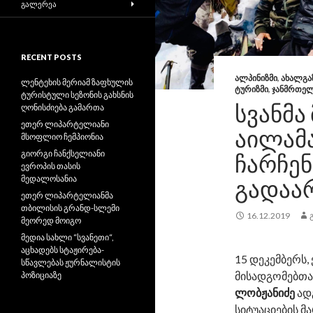
ᲒᲐᲚᲔᲠᲔᲐ
RECENT POSTS
ᲐᲚᲞᲘᲜᲘᲖᲛᲘ
,
ᲐᲮᲐᲚᲒᲐ
ლენტეხის მერიამ ზაფხულის
ᲢᲣᲠᲘᲖᲛᲘ
,
ᲯᲐᲜᲛᲠᲗᲔ
ტურისტული სეზონის გახსნის
ᲡᲕᲐᲜᲛᲐ
ღონისძიება გამართა
ეთერ ლიპარტელიანი
ᲐᲘᲚᲐᲛ
მსოფლიო ჩემპიონია
გიორგი ჩანქსელიანი
ᲩᲐᲠᲩᲔ
ევროპის თასის
მედალოსანია
ᲒᲐᲓᲐᲐ
ეთერ ლიპარტელიანმა
თბილისის გრანდ-სლემი
16.12.2019
მეორედ მოიგო
მედია სახლი “სვანეთი“,
აცხადებს სტაჟირება-
15 დეკემბერს,
სწავლებას ჟურნალისტის
მისადგომებთა
პოზიციაზე
ლობჟანიძე
ად
სიტუაციების მ