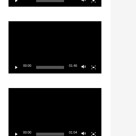
Video
Player
00:00
01:46
Video
Player
00:00
01:04