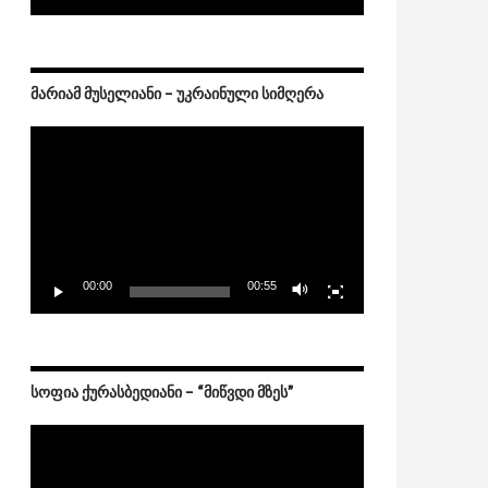
ᲛᲐᲠᲘᲐᲛ ᲛᲣᲡᲔᲚᲘᲐᲜᲘ – ᲣᲙᲠᲐᲘᲜᲣᲚᲘ ᲡᲘᲛᲦᲔᲠᲐ
Video
Player
00:00
00:55
ᲡᲝᲤᲘᲐ ᲥᲣᲠᲐᲡᲑᲔᲓᲘᲐᲜᲘ – “ᲛᲘᲬᲕᲓᲘ ᲛᲖᲔᲡ”
Video
Player