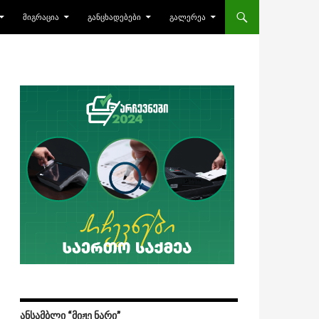
ᲛᲘᲒᲠᲐᲪᲘᲐ
ᲒᲐᲜᲪᲮᲐᲓᲔᲑᲔᲑᲘ
ᲒᲐᲚᲔᲠᲔᲐ
ᲐᲜᲡᲐᲛᲑᲚᲘ “ᲛᲘᲟᲔ ᲜᲐᲠᲘ”