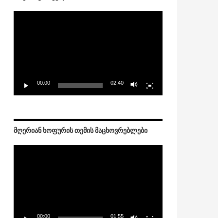
Video
Player
00:00
02:40
ᲛᲦᲔᲠᲘᲐᲜ ᲮᲝᲤᲣᲠᲘᲡ ᲗᲔᲛᲘᲡ ᲛᲐᲪᲮᲝᲕᲠᲔᲑᲚᲔᲑᲘ
Video
Player
00:00
01:55