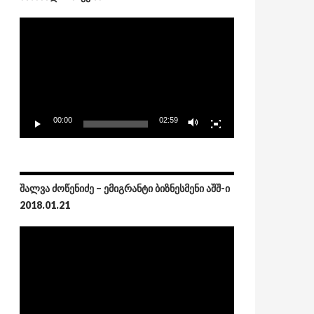
Video
Player
00:00
02:59
ᲨᲐᲚᲕᲐ ᲫᲝᲬᲔᲜᲘᲫᲔ – ᲔᲛᲘᲒᲠᲐᲜᲢᲘ ᲑᲘᲖᲜᲔᲡᲛᲔᲜᲘ ᲐᲨᲨ-Ი
2018.01.21
Video
Player