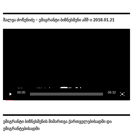
ᲨᲐᲚᲕᲐ ᲫᲝᲬᲔᲜᲘᲫᲔ – ᲔᲛᲘᲒᲠᲐᲜᲢᲘ ᲑᲘᲖᲜᲔᲡᲛᲔᲜᲘ ᲐᲨᲨ-Ი 2018.01.21
Video
Player
00:00
06:32
ᲔᲛᲘᲒᲠᲐᲜᲢᲘ ᲑᲘᲖᲜᲔᲡᲛᲔᲜᲘᲡ ᲛᲘᲛᲐᲠᲗᲕᲐ ᲥᲐᲠᲗᲕᲔᲚᲔᲑᲘᲡᲐᲓᲛᲘ ᲓᲐ
ᲔᲛᲘᲒᲠᲐᲜᲢᲔᲑᲘᲡᲐᲓᲛᲘ