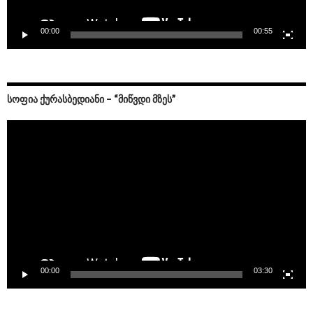
00:00
00:55
ᲡᲝᲤᲘᲐ ᲥᲣᲠᲐᲡᲑᲔᲓᲘᲐᲜᲘ – “ᲛᲘᲬᲕᲓᲘ ᲛᲖᲔᲡ”
Video
Player
00:00
03:30