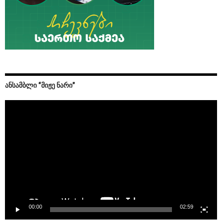
ᲐᲜᲡᲐᲛᲑᲚᲘ “ᲛᲘᲟᲔ ᲜᲐᲠᲘ”
Video
Player
00:00
02:59