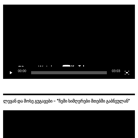
Video
Player
00:00
03:03
ᲚᲔᲕᲐᲜ ᲓᲐ ᲛᲝᲡᲔ ᲒᲣᲒᲐᲕᲔᲑᲘ – “ᲩᲔᲛᲘ ᲡᲘᲛᲦᲔᲠᲔᲑᲘ ᲛᲗᲔᲑᲨᲘ ᲒᲐᲑᲜᲔᲣᲚᲐᲜ”
Video
Player