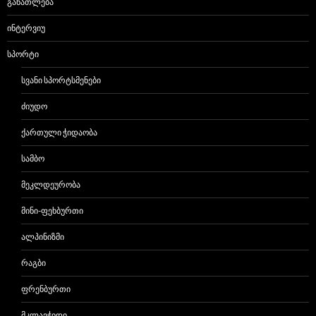
ᲒᲐᲜᲐᲗᲚᲔᲑᲐ
ᲘᲜᲢᲔᲠᲕᲘᲣ
ᲡᲞᲝᲠᲢᲘ
ᲡᲕᲐᲜᲘ ᲡᲞᲝᲠᲢᲡᲛᲔᲜᲔᲑᲘ
ᲫᲘᲣᲓᲝ
ᲥᲐᲠᲗᲣᲚᲘ ᲭᲘᲓᲐᲝᲑᲐ
ᲡᲐᲛᲑᲝ
ᲛᲔᲙᲚᲓᲔᲣᲠᲝᲑᲐ
ᲛᲘᲜᲘ-ᲤᲔᲮᲑᲣᲠᲗᲘ
ᲐᲚᲞᲘᲜᲘᲖᲛᲘ
ᲠᲐᲒᲑᲘ
ᲤᲠᲔᲜᲑᲣᲠᲗᲘ
ᲛᲙᲚᲐᲕᲭᲘᲓᲘ