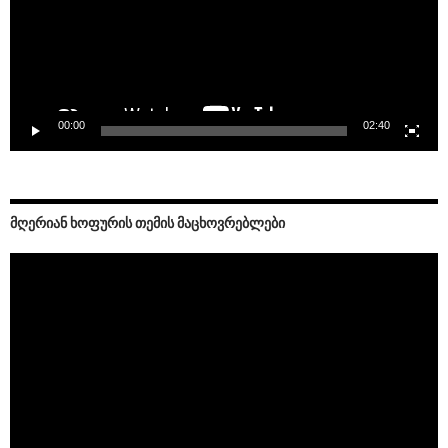
00:00
02:40
ᲛᲦᲔᲠᲘᲐᲜ ᲮᲝᲤᲣᲠᲘᲡ ᲗᲔᲛᲘᲡ ᲛᲐᲪᲮᲝᲕᲠᲔᲑᲚᲔᲑᲘ
Video
Player