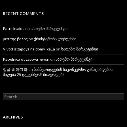
RECENT COMMENTS
Patricksaids
on
სათემო მარკეტინგი
μεσιτης βολος
on
ქრისტეშობა ლენტეხში
Vivod iz zapoya na domy_kaEa
on
სათემო მარკეტინგი
Kapelnica ot zapoya_gwsn
on
სათემო მარკეტინგი
정품 비아그라
on
ბიზნეს-იდეების საკონკურსო განაცხადების
მიღება 25 დეკემბერს მთავრდება
S
e
a
r
c
ARCHIVES
h
f