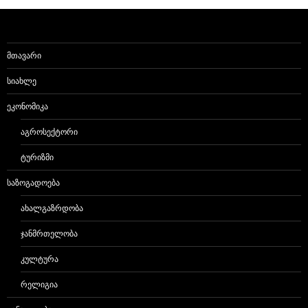
ᲛᲗᲐᲕᲐᲠᲘ
ᲡᲘᲐᲮᲚᲔ
ᲔᲙᲝᲜᲝᲛᲘᲙᲐ
ᲐᲒᲠᲝᲡᲔᲥᲢᲝᲠᲘ
ᲢᲣᲠᲘᲖᲛᲘ
ᲡᲐᲖᲝᲒᲐᲓᲝᲔᲑᲐ
ᲐᲮᲐᲚᲒᲐᲖᲠᲓᲝᲑᲐ
ᲯᲐᲜᲛᲠᲗᲔᲚᲝᲑᲐ
ᲙᲣᲚᲢᲣᲠᲐ
ᲠᲔᲚᲘᲒᲘᲐ