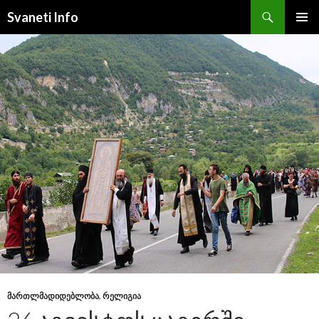
Search
Svaneti Info
SKIP
PRIMAR
TO
MENU
CONTENT
ᲛᲐᲠᲗᲚᲛᲐᲓᲘᲓᲔᲑᲚᲝᲑᲐ
,
ᲠᲔᲚᲘᲒᲘᲐ