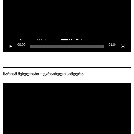
00:00
01:04
ᲛᲐᲠᲘᲐᲛ ᲛᲣᲡᲔᲚᲘᲐᲜᲘ – ᲣᲙᲠᲐᲘᲜᲣᲚᲘ ᲡᲘᲛᲦᲔᲠᲐ
Video
Player