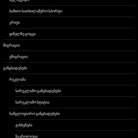
ᲡᲐᲛᲗᲝ-ᲡᲐᲗᲮᲘᲚᲐᲛᲣᲠᲝ ᲡᲞᲝᲠᲢᲘ
ᲙᲠᲘᲕᲘ
ᲧᲘᲜᲣᲚᲖᲔ ᲪᲝᲪᲕᲐ
ᲛᲘᲒᲠᲐᲪᲘᲐ
ᲔᲛᲘᲒᲠᲐᲪᲘᲐ
ᲒᲐᲜᲪᲮᲐᲓᲔᲑᲔᲑᲘ
ᲠᲔᲙᲚᲐᲛᲐ
ᲡᲐᲠᲔᲙᲚᲐᲛᲝ ᲒᲐᲜᲪᲮᲐᲓᲔᲑᲔᲑᲘ
ᲡᲐᲠᲔᲙᲚᲐᲛᲝ ᲡᲢᲐᲢᲘᲐ
ᲡᲐᲛᲒᲚᲝᲕᲘᲐᲠᲝ ᲒᲐᲜᲪᲮᲐᲓᲔᲑᲔᲑᲘ
ᲒᲐᲮᲡᲔᲜᲔᲑᲐ
ᲜᲔᲙᲠᲝᲚᲝᲒᲘ