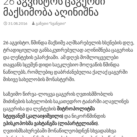
26 ᲐᲒᲕᲘᲡᲢᲝᲡ ᲪᲐᲒᲔᲠᲨᲘ
ᲛᲐᲥᲡᲘᲛᲝᲑᲐ ᲐᲦᲘᲜᲘᲨᲜᲐ
31.08.2016
ᲒᲐᲖᲔᲗᲘ "ᲡᲕᲐᲜᲔᲗᲘ"
26 აგვისტო, წმინდა მაქსიმე აღმსარებელის ხსენების დღე,
ტრადიციულად განსაკუთრებულად აღინიშნება ცაგერისა
და ლენტეხის ეპარქიაში. ამ დღეს მომლოცველები
თაყვანს სცემენ დიდი საეკლესიო მოღვაწის წმინდა
ნაწილებს, რომლებიც დაბრძანებულია ქალაქ ცაგერში
მისივე სახელობის მონასტერში.
საზეიმო წირვა-ლოცვა ცაგერის ღვთისმშობლის
მიძინების სახელობის საკათედრო ტაძარში აღავლინეს
ცაგერისა და ლენტეხის
მიტროპოლიტმა
სტეფანემ (კალაიჯიშვილი)
და ნიკორწმინდის
ეპისკოპოსმა ვახტანგმა (ლიპარტელიანი)
.
ღვთისმსახურებაში მონაწილეობდნენ სხვადასხვა