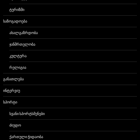
ᲢᲣᲠᲘᲖᲛᲘ
ᲡᲐᲖᲝᲒᲐᲓᲝᲔᲑᲐ
ᲐᲮᲐᲚᲒᲐᲖᲠᲓᲝᲑᲐ
ᲯᲐᲜᲛᲠᲗᲔᲚᲝᲑᲐ
ᲙᲣᲚᲢᲣᲠᲐ
ᲠᲔᲚᲘᲒᲘᲐ
ᲒᲐᲜᲐᲗᲚᲔᲑᲐ
ᲘᲜᲢᲔᲠᲕᲘᲣ
ᲡᲞᲝᲠᲢᲘ
ᲡᲕᲐᲜᲘ ᲡᲞᲝᲠᲢᲡᲛᲔᲜᲔᲑᲘ
ᲫᲘᲣᲓᲝ
ᲥᲐᲠᲗᲣᲚᲘ ᲭᲘᲓᲐᲝᲑᲐ