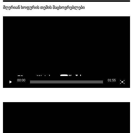
ᲛᲦᲔᲠᲘᲐᲜ ᲮᲝᲤᲣᲠᲘᲡ ᲗᲔᲛᲘᲡ ᲛᲐᲪᲮᲝᲕᲠᲔᲑᲚᲔᲑᲘ
Video
Player
00:00
01:55
Video
Player