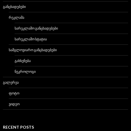
ᲒᲐᲜᲪᲮᲐᲓᲔᲑᲔᲑᲘ
ᲠᲔᲙᲚᲐᲛᲐ
ᲡᲐᲠᲔᲙᲚᲐᲛᲝ ᲒᲐᲜᲪᲮᲐᲓᲔᲑᲔᲑᲘ
ᲡᲐᲠᲔᲙᲚᲐᲛᲝ ᲡᲢᲐᲢᲘᲐ
ᲡᲐᲛᲒᲚᲝᲕᲘᲐᲠᲝ ᲒᲐᲜᲪᲮᲐᲓᲔᲑᲔᲑᲘ
ᲒᲐᲮᲡᲔᲜᲔᲑᲐ
ᲜᲔᲙᲠᲝᲚᲝᲒᲘ
ᲒᲐᲚᲔᲠᲔᲐ
ᲤᲝᲢᲝ
ᲕᲘᲓᲔᲝ
RECENT POSTS