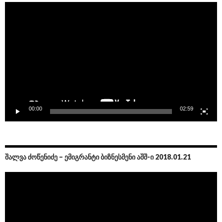
Video
Player
00:00
02:59
ᲨᲐᲚᲕᲐ ᲫᲝᲬᲔᲜᲘᲫᲔ – ᲔᲛᲘᲒᲠᲐᲜᲢᲘ ᲑᲘᲖᲜᲔᲡᲛᲔᲜᲘ ᲐᲨᲨ-Ი 2018.01.21
Video
Player