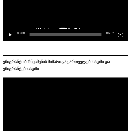
00:00
06:32
ᲔᲛᲘᲒᲠᲐᲜᲢᲘ ᲑᲘᲖᲜᲔᲡᲛᲔᲜᲘᲡ ᲛᲘᲛᲐᲠᲗᲕᲐ ᲥᲐᲠᲗᲕᲔᲚᲔᲑᲘᲡᲐᲓᲛᲘ ᲓᲐ
ᲔᲛᲘᲒᲠᲐᲜᲢᲔᲑᲘᲡᲐᲓᲛᲘ
Video
Player