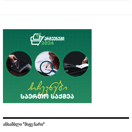
ᲐᲜᲡᲐᲛᲑᲚᲘ “ᲛᲘᲟᲔ ᲜᲐᲠᲘ”