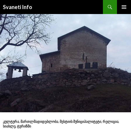
Search
Svaneti Info
SKIP
PRIMAR
TO
MENU
CONTENT
ᲙᲣᲚᲢᲣᲠᲐ
,
ᲛᲐᲠᲗᲚᲛᲐᲓᲘᲓᲔᲑᲚᲝᲑᲐ
,
ᲛᲔᲡᲢᲘᲘᲡ ᲛᲣᲜᲘᲪᲘᲞᲐᲚᲘᲢᲔᲢᲘ
,
ᲠᲔᲚᲘᲒᲘᲐ
,
ᲡᲘᲐᲮᲚᲔ
,
ᲢᲣᲠᲘᲖᲛᲘ