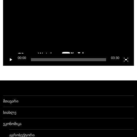
00:00
03:30
ᲛᲗᲐᲕᲐᲠᲘ
ᲡᲘᲐᲮᲚᲔ
ᲔᲙᲝᲜᲝᲛᲘᲙᲐ
ᲐᲒᲠᲝᲡᲔᲥᲢᲝᲠᲘ