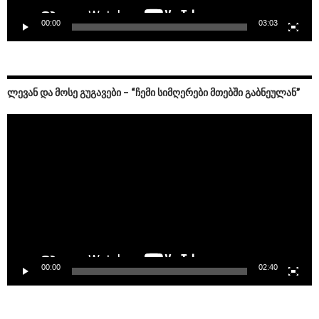
00:00
03:03
ᲚᲔᲕᲐᲜ ᲓᲐ ᲛᲝᲡᲔ ᲒᲣᲒᲐᲕᲔᲑᲘ – “ᲩᲔᲛᲘ ᲡᲘᲛᲦᲔᲠᲔᲑᲘ ᲛᲗᲔᲑᲨᲘ ᲒᲐᲑᲜᲔᲣᲚᲐᲜ”
Video
Player
00:00
02:40