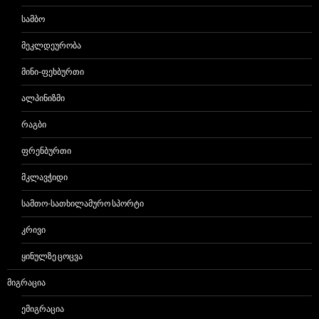
ᲡᲐᲛᲑᲝ
ᲛᲔᲙᲚᲓᲔᲣᲠᲝᲑᲐ
ᲛᲘᲜᲘ-ᲤᲔᲮᲑᲣᲠᲗᲘ
ᲐᲚᲞᲘᲜᲘᲖᲛᲘ
ᲠᲐᲒᲑᲘ
ᲤᲠᲔᲜᲑᲣᲠᲗᲘ
ᲛᲙᲚᲐᲕᲭᲘᲓᲘ
ᲡᲐᲛᲗᲝ-ᲡᲐᲗᲮᲘᲚᲐᲛᲣᲠᲝ ᲡᲞᲝᲠᲢᲘ
ᲙᲠᲘᲕᲘ
ᲧᲘᲜᲣᲚᲖᲔ ᲪᲝᲪᲕᲐ
ᲛᲘᲒᲠᲐᲪᲘᲐ
ᲔᲛᲘᲒᲠᲐᲪᲘᲐ