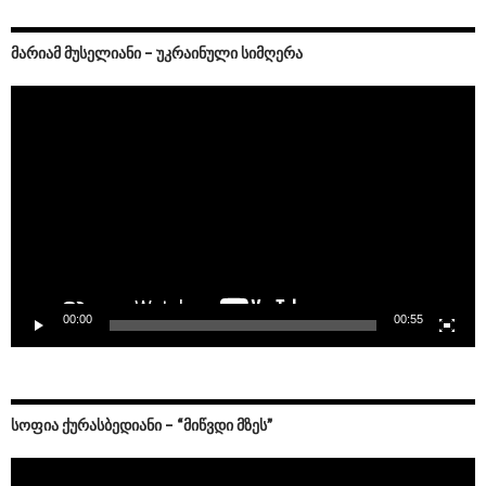
ᲛᲐᲠᲘᲐᲛ ᲛᲣᲡᲔᲚᲘᲐᲜᲘ – ᲣᲙᲠᲐᲘᲜᲣᲚᲘ ᲡᲘᲛᲦᲔᲠᲐ
Video
Player
00:00
00:55
ᲡᲝᲤᲘᲐ ᲥᲣᲠᲐᲡᲑᲔᲓᲘᲐᲜᲘ – “ᲛᲘᲬᲕᲓᲘ ᲛᲖᲔᲡ”
Video
Player