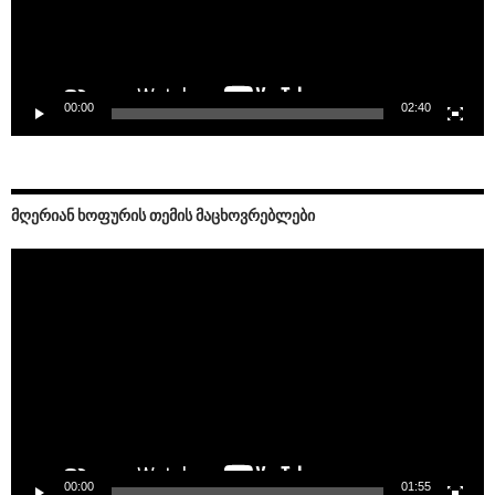
00:00
02:40
ᲛᲦᲔᲠᲘᲐᲜ ᲮᲝᲤᲣᲠᲘᲡ ᲗᲔᲛᲘᲡ ᲛᲐᲪᲮᲝᲕᲠᲔᲑᲚᲔᲑᲘ
Video
Player
00:00
01:55