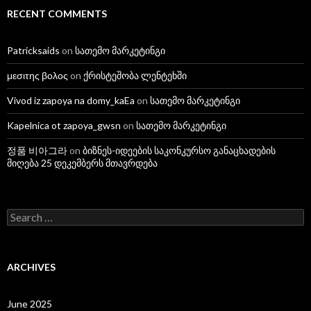
RECENT COMMENTS
Patricksaids
on
სათემო მარკეტინგი
μεσιτης βολος
on
ქრისტეშობა ლენტეხში
Vivod iz zapoya na domy_kaEa
on
სათემო მარკეტინგი
Kapelnica ot zapoya_gwsn
on
სათემო მარკეტინგი
정품 비아그라
on
ბიზნეს-იდეების საკონკურსო განაცხადების
მიღება 25 დეკემბერს მთავრდება
S
e
a
r
c
ARCHIVES
h
f
o
June 2025