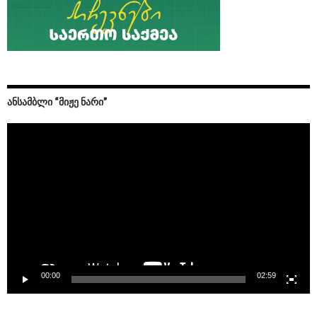
ᲐᲜᲡᲐᲛᲑᲚᲘ “ᲛᲘᲟᲔ ᲜᲐᲠᲘ”
Video
Player
00:00
02:59