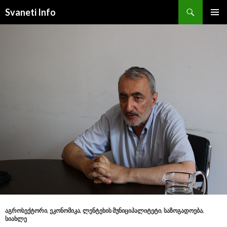
Search
Svaneti Info
SKIP
PRIMAR
TO
MENU
CONTENT
ᲐᲒᲠᲝᲡᲔᲥᲢᲝᲠᲘ
,
ᲔᲙᲝᲜᲝᲛᲘᲙᲐ
,
ᲚᲔᲜᲢᲔᲮᲘᲡ ᲛᲣᲜᲘᲪᲘᲞᲐᲚᲘᲢᲔᲢᲘ
,
ᲡᲐᲖᲝᲒᲐᲓᲝᲔᲑᲐ
,
ᲡᲘᲐᲮᲚᲔ