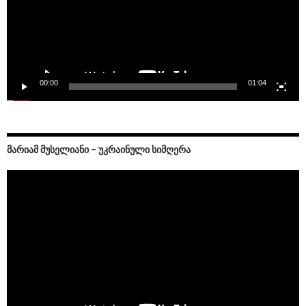
00:00
01:04
ᲛᲐᲠᲘᲐᲛ ᲛᲣᲡᲔᲚᲘᲐᲜᲘ – ᲣᲙᲠᲐᲘᲜᲣᲚᲘ ᲡᲘᲛᲦᲔᲠᲐ
Video
Player