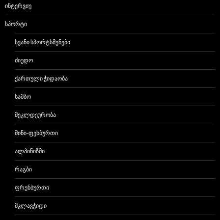
ᲘᲜᲢᲔᲠᲕᲘᲣ
ᲡᲞᲝᲠᲢᲘ
ᲡᲕᲐᲜᲘ ᲡᲞᲝᲠᲢᲡᲛᲔᲜᲔᲑᲘ
ᲫᲘᲣᲓᲝ
ᲥᲐᲠᲗᲣᲚᲘ ᲭᲘᲓᲐᲝᲑᲐ
ᲡᲐᲛᲑᲝ
ᲛᲔᲙᲚᲓᲔᲣᲠᲝᲑᲐ
ᲛᲘᲜᲘ-ᲤᲔᲮᲑᲣᲠᲗᲘ
ᲐᲚᲞᲘᲜᲘᲖᲛᲘ
ᲠᲐᲒᲑᲘ
ᲤᲠᲔᲜᲑᲣᲠᲗᲘ
ᲛᲙᲚᲐᲕᲭᲘᲓᲘ