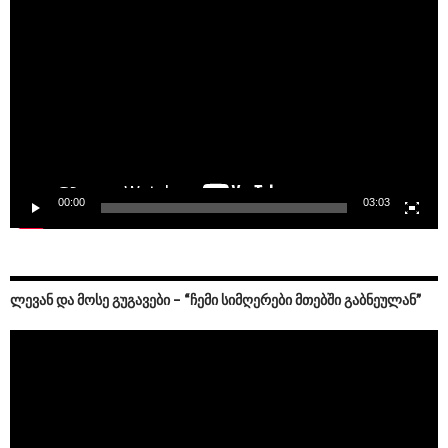
Player
00:00
03:03
ᲚᲔᲕᲐᲜ ᲓᲐ ᲛᲝᲡᲔ ᲒᲣᲒᲐᲕᲔᲑᲘ – “ᲩᲔᲛᲘ ᲡᲘᲛᲦᲔᲠᲔᲑᲘ ᲛᲗᲔᲑᲨᲘ ᲒᲐᲑᲜᲔᲣᲚᲐᲜ”
Video
Player