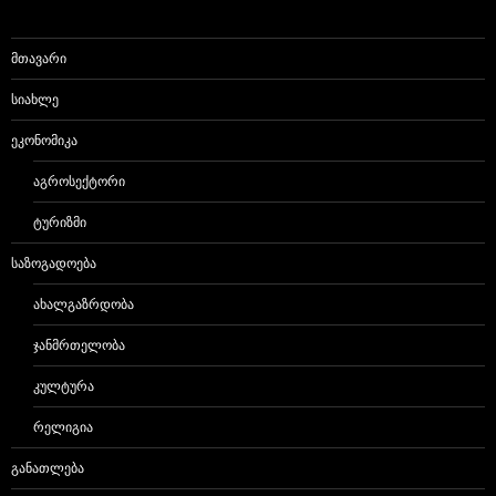
ᲛᲗᲐᲕᲐᲠᲘ
ᲡᲘᲐᲮᲚᲔ
ᲔᲙᲝᲜᲝᲛᲘᲙᲐ
ᲐᲒᲠᲝᲡᲔᲥᲢᲝᲠᲘ
ᲢᲣᲠᲘᲖᲛᲘ
ᲡᲐᲖᲝᲒᲐᲓᲝᲔᲑᲐ
ᲐᲮᲐᲚᲒᲐᲖᲠᲓᲝᲑᲐ
ᲯᲐᲜᲛᲠᲗᲔᲚᲝᲑᲐ
ᲙᲣᲚᲢᲣᲠᲐ
ᲠᲔᲚᲘᲒᲘᲐ
ᲒᲐᲜᲐᲗᲚᲔᲑᲐ