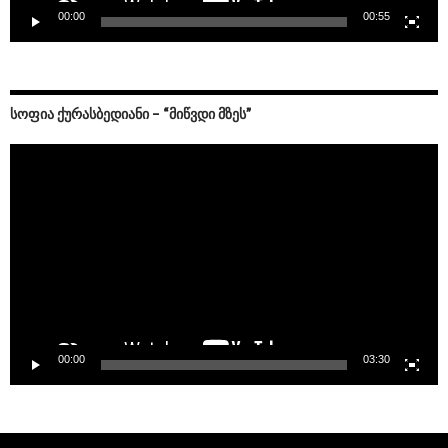
00:00
00:55
ᲡᲝᲤᲘᲐ ᲥᲣᲠᲐᲡᲑᲔᲓᲘᲐᲜᲘ – “ᲛᲘᲬᲕᲓᲘ ᲛᲖᲔᲡ”
Video
Player
00:00
03:30