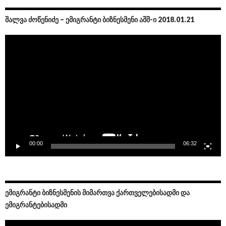
ᲨᲐᲚᲕᲐ ᲫᲝᲬᲔᲜᲘᲫᲔ – ᲔᲛᲘᲒᲠᲐᲜᲢᲘ ᲑᲘᲖᲜᲔᲡᲛᲔᲜᲘ ᲐᲨᲨ-Ი 2018.01.21
Video
Player
00:00
06:32
ᲔᲛᲘᲒᲠᲐᲜᲢᲘ ᲑᲘᲖᲜᲔᲡᲛᲔᲜᲘᲡ ᲛᲘᲛᲐᲠᲗᲕᲐ ᲥᲐᲠᲗᲕᲔᲚᲔᲑᲘᲡᲐᲓᲛᲘ ᲓᲐ
ᲔᲛᲘᲒᲠᲐᲜᲢᲔᲑᲘᲡᲐᲓᲛᲘ
Video