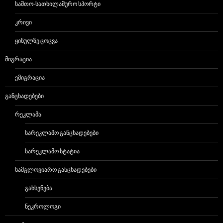
ᲡᲐᲛᲗᲝ-ᲡᲐᲗᲮᲘᲚᲐᲛᲣᲠᲝ ᲡᲞᲝᲠᲢᲘ
ᲙᲠᲘᲕᲘ
ᲧᲘᲜᲣᲚᲖᲔ ᲪᲝᲪᲕᲐ
ᲛᲘᲒᲠᲐᲪᲘᲐ
ᲔᲛᲘᲒᲠᲐᲪᲘᲐ
ᲒᲐᲜᲪᲮᲐᲓᲔᲑᲔᲑᲘ
ᲠᲔᲙᲚᲐᲛᲐ
ᲡᲐᲠᲔᲙᲚᲐᲛᲝ ᲒᲐᲜᲪᲮᲐᲓᲔᲑᲔᲑᲘ
ᲡᲐᲠᲔᲙᲚᲐᲛᲝ ᲡᲢᲐᲢᲘᲐ
ᲡᲐᲛᲒᲚᲝᲕᲘᲐᲠᲝ ᲒᲐᲜᲪᲮᲐᲓᲔᲑᲔᲑᲘ
ᲒᲐᲮᲡᲔᲜᲔᲑᲐ
ᲜᲔᲙᲠᲝᲚᲝᲒᲘ