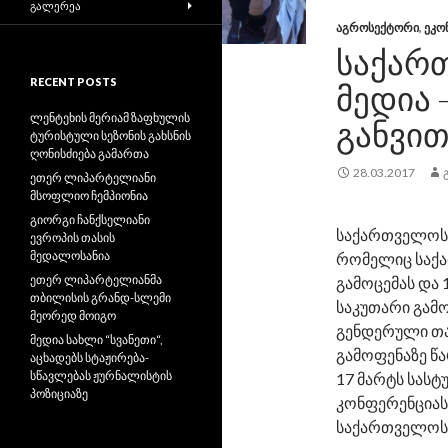
ᲒᲐᲚᲔᲠᲔᲐ
ᲐᲒᲠᲝᲡᲔᲥᲢᲝᲠᲘ
,
ᲔᲙᲝ
ᲡᲐᲥᲐᲠ
RECENT POSTS
ᲛᲔᲓᲘᲐ
ლენტეხის მერიამ ზაფხულის
ᲒᲐᲜᲕᲘ
ტურისტული სეზონის გახსნის
ღონისძიება გამართა
28.03.2017
ეთერ ლიპარტელიანი
მსოფლიო ჩემპიონია
გიორგი ჩანქსელიანი
საქართველოს 
ევროპის თასის
მედალოსანია
რომელიც საქა
ეთერ ლიპარტელიანმა
გამოცემას და 
თბილისის გრანდ-სლემი
საკუთარი გამ
მეორედ მოიგო
გენდერული თა
მედია სახლი “სვანეთი“,
გამოფენაზე წა
აცხადებს სტაჟირება-
სწავლებას ჟურნალისტის
17 მარტს სასტ
პოზიციაზე
კონფერენციას
საქართველოს 