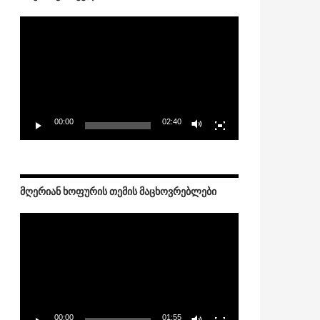
Video
Player
00:00
02:40
ᲛᲦᲔᲠᲘᲐᲜ ᲮᲝᲤᲣᲠᲘᲡ ᲗᲔᲛᲘᲡ ᲛᲐᲪᲮᲝᲕᲠᲔᲑᲚᲔᲑᲘ
Video
Player
00:00
01:55