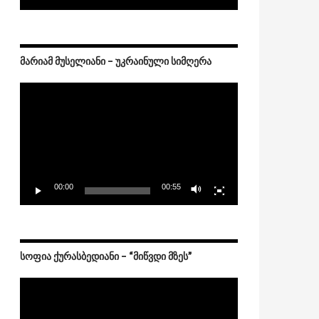
ᲛᲐᲠᲘᲐᲛ ᲛᲣᲡᲔᲚᲘᲐᲜᲘ – ᲣᲙᲠᲐᲘᲜᲣᲚᲘ ᲡᲘᲛᲦᲔᲠᲐ
Video
Player
00:00
00:55
ᲡᲝᲤᲘᲐ ᲥᲣᲠᲐᲡᲑᲔᲓᲘᲐᲜᲘ – “ᲛᲘᲬᲕᲓᲘ ᲛᲖᲔᲡ”
Video
Player