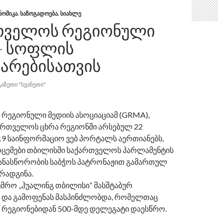
ᲜᲝᲛᲘᲙᲐ
,
ᲡᲐᲖᲝᲒᲐᲓᲝᲔᲑᲐ
,
ᲡᲘᲐᲮᲚᲔ
ᲗᲕᲔᲚᲝᲡ ᲠᲔᲒᲘᲝᲜᲣᲚᲘ
 – ᲡᲝᲤᲚᲘᲡ
ᲗᲐᲠᲔᲑᲘᲡᲐᲗᲕᲘᲡ
ᲒᲐᲖᲔᲗᲘ "ᲡᲕᲐᲜᲔᲗᲘ"
რეგიონული მედიის ასოციაციამ (GRMA),
რთველოს ცხრა რეგიონში არსებულ 22
19 საინფორმაციო ვებ პორტალს აერთიანებს,
ოცემები თბილისში საქართველოს პარლამენტის
ნასწორობის საბჭოს პატრონაჟით გამართულ
რადგინა.
უმრო „ჰუალინგ თბილისი“ მასშტაბურ
 და გამოფენას მასპინძლობდა, რომელთაც
რეგიონებიდან 500-მდე დელეგატი დაესწრო.