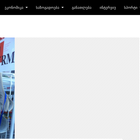
ᲔᲙᲝᲜᲝᲛᲘᲙᲐ
ᲡᲐᲖᲝᲒᲐᲓᲝᲔᲑᲐ
ᲒᲐᲜᲐᲗᲚᲔᲑᲐ
ᲘᲜᲢᲔᲠᲕᲘᲣ
ᲡᲞᲝᲠᲢᲘ