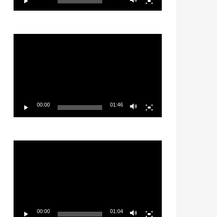
Video
Player
00:00
01:46
Video
Player
00:00
01:04