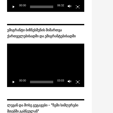
00:00
06:32
ᲔᲛᲘᲒᲠᲐᲜᲢᲘ ᲑᲘᲖᲜᲔᲡᲛᲔᲜᲘᲡ ᲛᲘᲛᲐᲠᲗᲕᲐ
ᲥᲐᲠᲗᲕᲔᲚᲔᲑᲘᲡᲐᲓᲛᲘ ᲓᲐ ᲔᲛᲘᲒᲠᲐᲜᲢᲔᲑᲘᲡᲐᲓᲛᲘ
Video
Player
00:00
03:03
ᲚᲔᲕᲐᲜ ᲓᲐ ᲛᲝᲡᲔ ᲒᲣᲒᲐᲕᲔᲑᲘ – “ᲩᲔᲛᲘ ᲡᲘᲛᲦᲔᲠᲔᲑᲘ
ᲛᲗᲔᲑᲨᲘ ᲒᲐᲑᲜᲔᲣᲚᲐᲜ”