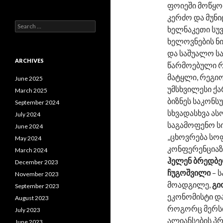
ფოიეში მოწყო
კერძო და მუნ
S
ხელნაკეთი სუ
e
ხელოვნების ნი
a
r
და საშუალო ს
c
ARCHIVES
წარმოებული რ
h
მატყლი, რეგიო
f
June 2025
o
უმსხვილესი ქ
March 2025
r
ბიზნეს საკონ
September 2024
:
სხვადასხვა ას
July 2024
საგამოფენო ს
June 2024
„ცხოვრება სო
May 2024
კონფერენციაზ
March 2024
ჰელენ ბრედბ
December 2023
ჩუგოშვილი
– 
November 2023
მოადგილე,
გი
September 2023
ეკონომისტი და
August 2023
როგორც მერსი
July 2023
ალიანსების პრ
June 2023