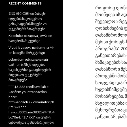
RECENT COMMENTS
როგორც ღონის
정품 비아그라
on
ბიზნეს-
მოიწვიეს ის ად
იდეების საკონკურსო
შეცვალოს რეგ
განაცხადების მიღება 25
ღონისძიების 
დეკემბერს მთავრდება
თანამშრომლობ
Kapelnica ot zapoya_swKa
on
სათემო მარკეტინგი
მერსი ქორფს-
Vivod iz zapoya na domy_prMr
პროგრამა“ 20
on
სათემო მარკეტინგი
განვითარებას
pokerdom официальный
მამაკაცების ს
сайт
on
ბიზნეს-იდეების
თანასწორი შე
საკონკურსო განაცხადების
მიღება 25 დეკემბერს
პროცესში მონ
მთავრდება
სოფლად და რე
* * * $3,222 credit available!
სულისჩამდგმე
Confirm your transaction
მოსაზრებები, 
here:
http://apollobulk.com/index.ph
მაგალითებსა დ
p?1ravll * * *
მცხოვრებთა ყო
hs=ccc8085a6e3832b94ff9b4
განვითარებაში
bc70e4a42b* ххх*
on
მცირე
მეწარმეთა დასახმარებლად