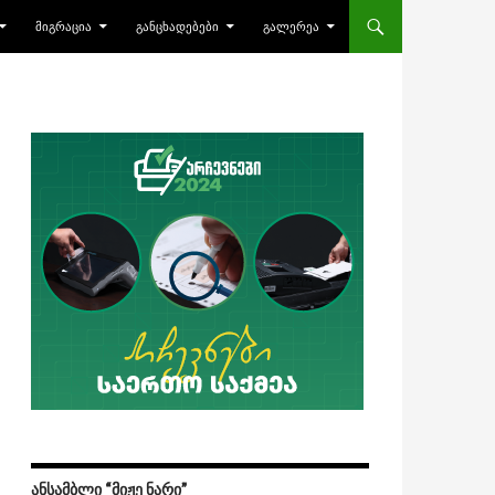
ᲛᲘᲒᲠᲐᲪᲘᲐ
ᲒᲐᲜᲪᲮᲐᲓᲔᲑᲔᲑᲘ
ᲒᲐᲚᲔᲠᲔᲐ
ᲐᲜᲡᲐᲛᲑᲚᲘ “ᲛᲘᲟᲔ ᲜᲐᲠᲘ”