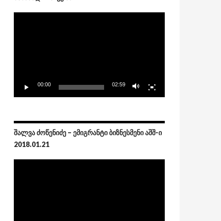
Video
Player
00:00
02:59
ᲨᲐᲚᲕᲐ ᲫᲝᲬᲔᲜᲘᲫᲔ – ᲔᲛᲘᲒᲠᲐᲜᲢᲘ ᲑᲘᲖᲜᲔᲡᲛᲔᲜᲘ ᲐᲨᲨ-Ი
2018.01.21
Video
Player