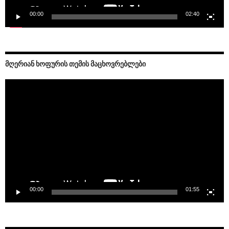
00:00
02:40
ᲛᲦᲔᲠᲘᲐᲜ ᲮᲝᲤᲣᲠᲘᲡ ᲗᲔᲛᲘᲡ ᲛᲐᲪᲮᲝᲕᲠᲔᲑᲚᲔᲑᲘ
Video
Player
00:00
01:55