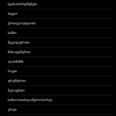
ᲡᲕᲐᲜᲘ ᲡᲞᲝᲠᲢᲡᲛᲔᲜᲔᲑᲘ
ᲫᲘᲣᲓᲝ
ᲥᲐᲠᲗᲣᲚᲘ ᲭᲘᲓᲐᲝᲑᲐ
ᲡᲐᲛᲑᲝ
ᲛᲔᲙᲚᲓᲔᲣᲠᲝᲑᲐ
ᲛᲘᲜᲘ-ᲤᲔᲮᲑᲣᲠᲗᲘ
ᲐᲚᲞᲘᲜᲘᲖᲛᲘ
ᲠᲐᲒᲑᲘ
ᲤᲠᲔᲜᲑᲣᲠᲗᲘ
ᲛᲙᲚᲐᲕᲭᲘᲓᲘ
ᲡᲐᲛᲗᲝ-ᲡᲐᲗᲮᲘᲚᲐᲛᲣᲠᲝ ᲡᲞᲝᲠᲢᲘ
ᲙᲠᲘᲕᲘ