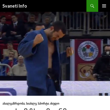
Search
Svaneti Info
SKIP
PRIMAR
TO
MENU
CONTENT
ᲐᲮᲐᲚᲒᲐᲖᲠᲓᲝᲑᲐ
,
ᲡᲘᲐᲮᲚᲔ
,
ᲡᲞᲝᲠᲢᲘ
,
ᲫᲘᲣᲓᲝ