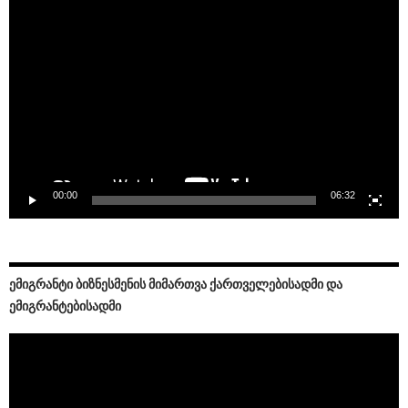
Video
Player
00:00
06:32
ᲔᲛᲘᲒᲠᲐᲜᲢᲘ ᲑᲘᲖᲜᲔᲡᲛᲔᲜᲘᲡ ᲛᲘᲛᲐᲠᲗᲕᲐ ᲥᲐᲠᲗᲕᲔᲚᲔᲑᲘᲡᲐᲓᲛᲘ ᲓᲐ
ᲔᲛᲘᲒᲠᲐᲜᲢᲔᲑᲘᲡᲐᲓᲛᲘ
Video
Player