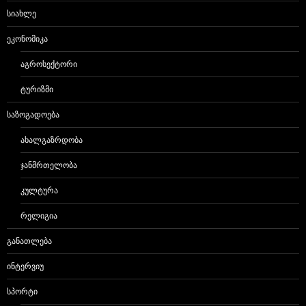
ᲡᲘᲐᲮᲚᲔ
ᲔᲙᲝᲜᲝᲛᲘᲙᲐ
ᲐᲒᲠᲝᲡᲔᲥᲢᲝᲠᲘ
ᲢᲣᲠᲘᲖᲛᲘ
ᲡᲐᲖᲝᲒᲐᲓᲝᲔᲑᲐ
ᲐᲮᲐᲚᲒᲐᲖᲠᲓᲝᲑᲐ
ᲯᲐᲜᲛᲠᲗᲔᲚᲝᲑᲐ
ᲙᲣᲚᲢᲣᲠᲐ
ᲠᲔᲚᲘᲒᲘᲐ
ᲒᲐᲜᲐᲗᲚᲔᲑᲐ
ᲘᲜᲢᲔᲠᲕᲘᲣ
ᲡᲞᲝᲠᲢᲘ