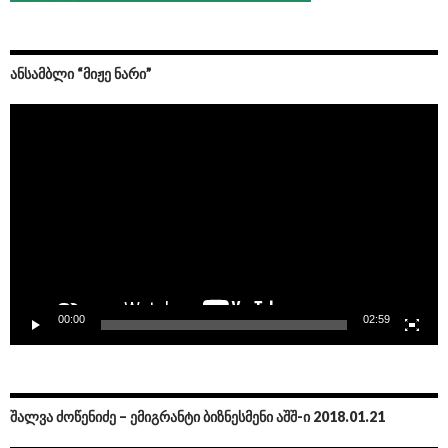
ᲐᲜᲡᲐᲛᲑᲚᲘ “ᲛᲘᲟᲔ ᲜᲐᲠᲘ”
Video
Player
00:00
02:59
ᲨᲐᲚᲕᲐ ᲫᲝᲬᲔᲜᲘᲫᲔ – ᲔᲛᲘᲒᲠᲐᲜᲢᲘ ᲑᲘᲖᲜᲔᲡᲛᲔᲜᲘ ᲐᲨᲨ-Ი 2018.01.21