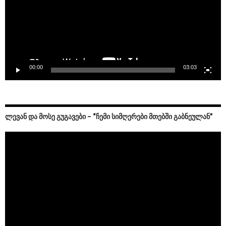
00:00
03:03
ᲚᲔᲕᲐᲜ ᲓᲐ ᲛᲝᲡᲔ ᲒᲣᲒᲐᲕᲔᲑᲘ – “ᲩᲔᲛᲘ ᲡᲘᲛᲦᲔᲠᲔᲑᲘ ᲛᲗᲔᲑᲨᲘ ᲒᲐᲑᲜᲔᲣᲚᲐᲜ”
Video
Player