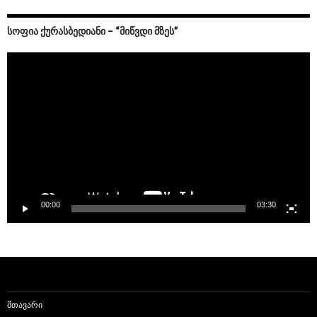
ᲡᲝᲤᲘᲐ ᲥᲣᲠᲐᲡᲑᲔᲓᲘᲐᲜᲘ – “ᲛᲘᲬᲕᲓᲘ ᲛᲖᲔᲡ”
Video
Player
00:00
03:30
ᲛᲗᲐᲕᲐᲠᲘ