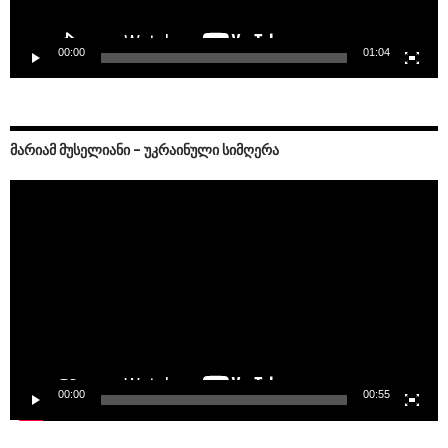
00:00
01:04
ᲛᲐᲠᲘᲐᲛ ᲛᲣᲡᲔᲚᲘᲐᲜᲘ – ᲣᲙᲠᲐᲘᲜᲣᲚᲘ ᲡᲘᲛᲦᲔᲠᲐ
Video
Player
00:00
00:55