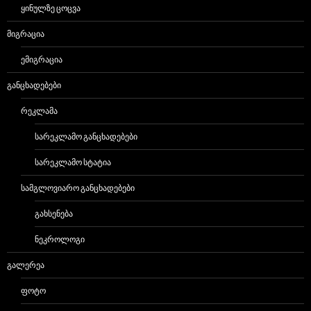
ᲧᲘᲜᲣᲚᲖᲔ ᲪᲝᲪᲕᲐ
ᲛᲘᲒᲠᲐᲪᲘᲐ
ᲔᲛᲘᲒᲠᲐᲪᲘᲐ
ᲒᲐᲜᲪᲮᲐᲓᲔᲑᲔᲑᲘ
ᲠᲔᲙᲚᲐᲛᲐ
ᲡᲐᲠᲔᲙᲚᲐᲛᲝ ᲒᲐᲜᲪᲮᲐᲓᲔᲑᲔᲑᲘ
ᲡᲐᲠᲔᲙᲚᲐᲛᲝ ᲡᲢᲐᲢᲘᲐ
ᲡᲐᲛᲒᲚᲝᲕᲘᲐᲠᲝ ᲒᲐᲜᲪᲮᲐᲓᲔᲑᲔᲑᲘ
ᲒᲐᲮᲡᲔᲜᲔᲑᲐ
ᲜᲔᲙᲠᲝᲚᲝᲒᲘ
ᲒᲐᲚᲔᲠᲔᲐ
ᲤᲝᲢᲝ