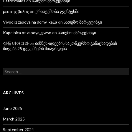
Patricksaids
on
სათემო მარკეტინგი
μεσιτης βολος
on
ქრისტეშობა ლენტეხში
Vivod iz zapoya na domy_kaEa
on
სათემო მარკეტინგი
Kapelnica ot zapoya_gwsn
on
სათემო მარკეტინგი
정품 비아그라
on
ბიზნეს-იდეების საკონკურსო განაცხადების
მიღება 25 დეკემბერს მთავრდება
S
e
a
r
c
ARCHIVES
h
f
o
June 2025
r
:
March 2025
September 2024