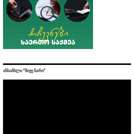
ᲐᲜᲡᲐᲛᲑᲚᲘ “ᲛᲘᲟᲔ ᲜᲐᲠᲘ”
Video
Player