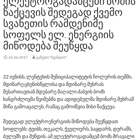
ᲔᲚᲔᲥᲢᲠᲝᲒᲐᲓᲐᲛᲪᲔᲛᲘ ᲑᲝᲫᲘᲡ
ᲬᲐᲥᲪᲔᲕᲘᲡ ᲨᲔᲓᲔᲒᲐᲓ ᲥᲕᲔᲛᲝ
ᲡᲕᲐᲜᲔᲗᲘᲡ ᲠᲐᲛᲓᲔᲜᲘᲛᲔ
ᲡᲝᲤᲔᲚᲡ ᲔᲚ. ᲔᲜᲔᲠᲒᲘᲘᲡ
ᲛᲘᲬᲝᲓᲔᲑᲐ ᲨᲔᲣᲬᲧᲓᲐ
26.06.2017
ᲒᲐᲖᲔᲗᲘ "ᲡᲕᲐᲜᲔᲗᲘ"
22 ივნისს, ლენტეხის მუნიციპალიტეტის ჩოლურის თემში,
მდინარე ცხენისწყლისა და მდინარე მუხრას
შესართავთან მდებარე მაღალი ძაბვის ბოძს
ხანგრძლივმა წვიმებმა და ადიდებულმა მდინარე მუხრამ
მიწა გამოაცალეს, რამაც გამოიწვია მისი წაქცევა.
შედეგად ელექტროენერგიის მიწოდება შეუწყდათ
სოფლებს: ტვიბს, თეკალს, ჭველიერს, საყდარს, დურაშს,
ბულეშს და მუწდის. ამ ელექტროგადამცემ ბოძს მრავალი