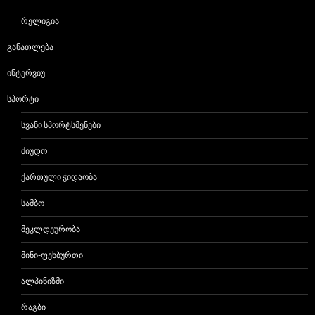
ᲠᲔᲚᲘᲒᲘᲐ
ᲒᲐᲜᲐᲗᲚᲔᲑᲐ
ᲘᲜᲢᲔᲠᲕᲘᲣ
ᲡᲞᲝᲠᲢᲘ
ᲡᲕᲐᲜᲘ ᲡᲞᲝᲠᲢᲡᲛᲔᲜᲔᲑᲘ
ᲫᲘᲣᲓᲝ
ᲥᲐᲠᲗᲣᲚᲘ ᲭᲘᲓᲐᲝᲑᲐ
ᲡᲐᲛᲑᲝ
ᲛᲔᲙᲚᲓᲔᲣᲠᲝᲑᲐ
ᲛᲘᲜᲘ-ᲤᲔᲮᲑᲣᲠᲗᲘ
ᲐᲚᲞᲘᲜᲘᲖᲛᲘ
ᲠᲐᲒᲑᲘ