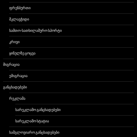
ᲤᲠᲔᲜᲑᲣᲠᲗᲘ
ᲛᲙᲚᲐᲕᲭᲘᲓᲘ
ᲡᲐᲛᲗᲝ-ᲡᲐᲗᲮᲘᲚᲐᲛᲣᲠᲝ ᲡᲞᲝᲠᲢᲘ
ᲙᲠᲘᲕᲘ
ᲧᲘᲜᲣᲚᲖᲔ ᲪᲝᲪᲕᲐ
ᲛᲘᲒᲠᲐᲪᲘᲐ
ᲔᲛᲘᲒᲠᲐᲪᲘᲐ
ᲒᲐᲜᲪᲮᲐᲓᲔᲑᲔᲑᲘ
ᲠᲔᲙᲚᲐᲛᲐ
ᲡᲐᲠᲔᲙᲚᲐᲛᲝ ᲒᲐᲜᲪᲮᲐᲓᲔᲑᲔᲑᲘ
ᲡᲐᲠᲔᲙᲚᲐᲛᲝ ᲡᲢᲐᲢᲘᲐ
ᲡᲐᲛᲒᲚᲝᲕᲘᲐᲠᲝ ᲒᲐᲜᲪᲮᲐᲓᲔᲑᲔᲑᲘ