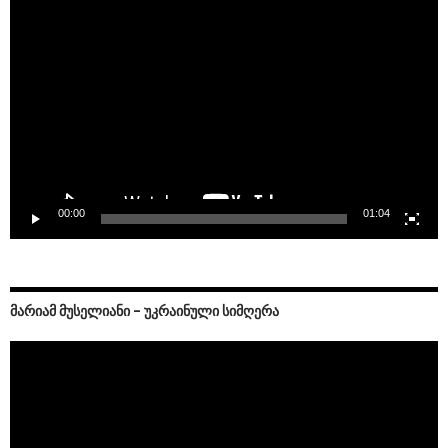
Video
Player
00:00
01:04
ᲛᲐᲠᲘᲐᲛ ᲛᲣᲡᲔᲚᲘᲐᲜᲘ – ᲣᲙᲠᲐᲘᲜᲣᲚᲘ ᲡᲘᲛᲦᲔᲠᲐ
Video
Player