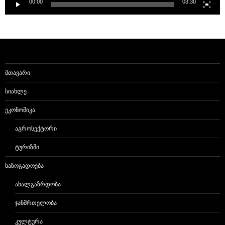
00:00
03:30
ᲛᲗᲐᲕᲐᲠᲘ
ᲡᲘᲐᲮᲚᲔ
ᲔᲙᲝᲜᲝᲛᲘᲙᲐ
ᲐᲒᲠᲝᲡᲔᲥᲢᲝᲠᲘ
ᲢᲣᲠᲘᲖᲛᲘ
ᲡᲐᲖᲝᲒᲐᲓᲝᲔᲑᲐ
ᲐᲮᲐᲚᲒᲐᲖᲠᲓᲝᲑᲐ
ᲯᲐᲜᲛᲠᲗᲔᲚᲝᲑᲐ
ᲙᲣᲚᲢᲣᲠᲐ