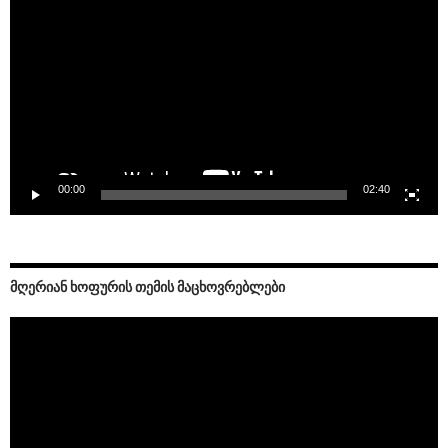
00:00
02:40
ᲛᲦᲔᲠᲘᲐᲜ ᲮᲝᲤᲣᲠᲘᲡ ᲗᲔᲛᲘᲡ ᲛᲐᲪᲮᲝᲕᲠᲔᲑᲚᲔᲑᲘ
Video
Player