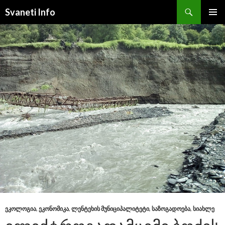
Search
Svaneti Info
SKIP
PRIMAR
TO
MENU
CONTENT
ᲔᲙᲝᲚᲝᲒᲘᲐ
,
ᲔᲙᲝᲜᲝᲛᲘᲙᲐ
,
ᲚᲔᲜᲢᲔᲮᲘᲡ ᲛᲣᲜᲘᲪᲘᲞᲐᲚᲘᲢᲔᲢᲘ
,
ᲡᲐᲖᲝᲒᲐᲓᲝᲔᲑᲐ
,
ᲡᲘᲐᲮᲚᲔ