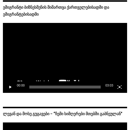
ᲔᲛᲘᲒᲠᲐᲜᲢᲘ ᲑᲘᲖᲜᲔᲡᲛᲔᲜᲘᲡ ᲛᲘᲛᲐᲠᲗᲕᲐ ᲥᲐᲠᲗᲕᲔᲚᲔᲑᲘᲡᲐᲓᲛᲘ ᲓᲐ
ᲔᲛᲘᲒᲠᲐᲜᲢᲔᲑᲘᲡᲐᲓᲛᲘ
Video
Player
00:00
03:03
ᲚᲔᲕᲐᲜ ᲓᲐ ᲛᲝᲡᲔ ᲒᲣᲒᲐᲕᲔᲑᲘ – “ᲩᲔᲛᲘ ᲡᲘᲛᲦᲔᲠᲔᲑᲘ ᲛᲗᲔᲑᲨᲘ ᲒᲐᲑᲜᲔᲣᲚᲐᲜ”
Video
Player