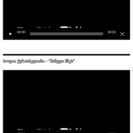
00:00
00:55
ᲡᲝᲤᲘᲐ ᲥᲣᲠᲐᲡᲑᲔᲓᲘᲐᲜᲘ – “ᲛᲘᲬᲕᲓᲘ ᲛᲖᲔᲡ”
Video
Player