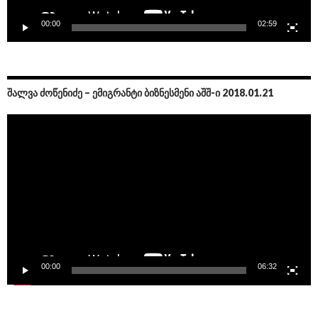
00:00
02:59
ᲨᲐᲚᲕᲐ ᲫᲝᲬᲔᲜᲘᲫᲔ – ᲔᲛᲘᲒᲠᲐᲜᲢᲘ ᲑᲘᲖᲜᲔᲡᲛᲔᲜᲘ ᲐᲨᲨ-Ი 2018.01.21
Video
Player
00:00
06:32