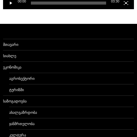
00:00
03:30
ᲛᲗᲐᲕᲐᲠᲘ
ᲡᲘᲐᲮᲚᲔ
ᲔᲙᲝᲜᲝᲛᲘᲙᲐ
ᲐᲒᲠᲝᲡᲔᲥᲢᲝᲠᲘ
ᲢᲣᲠᲘᲖᲛᲘ
ᲡᲐᲖᲝᲒᲐᲓᲝᲔᲑᲐ
ᲐᲮᲐᲚᲒᲐᲖᲠᲓᲝᲑᲐ
ᲯᲐᲜᲛᲠᲗᲔᲚᲝᲑᲐ
ᲙᲣᲚᲢᲣᲠᲐ