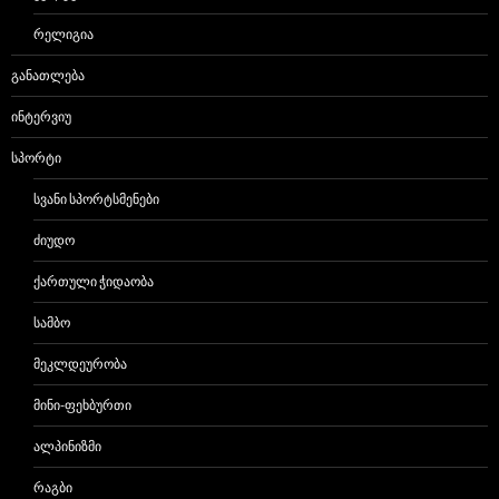
ᲠᲔᲚᲘᲒᲘᲐ
ᲒᲐᲜᲐᲗᲚᲔᲑᲐ
ᲘᲜᲢᲔᲠᲕᲘᲣ
ᲡᲞᲝᲠᲢᲘ
ᲡᲕᲐᲜᲘ ᲡᲞᲝᲠᲢᲡᲛᲔᲜᲔᲑᲘ
ᲫᲘᲣᲓᲝ
ᲥᲐᲠᲗᲣᲚᲘ ᲭᲘᲓᲐᲝᲑᲐ
ᲡᲐᲛᲑᲝ
ᲛᲔᲙᲚᲓᲔᲣᲠᲝᲑᲐ
ᲛᲘᲜᲘ-ᲤᲔᲮᲑᲣᲠᲗᲘ
ᲐᲚᲞᲘᲜᲘᲖᲛᲘ
ᲠᲐᲒᲑᲘ