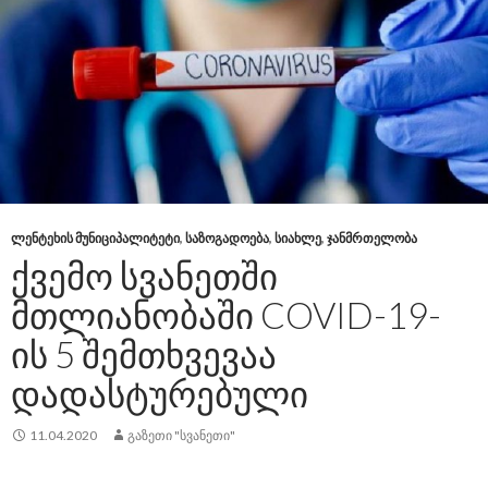
ᲚᲔᲜᲢᲔᲮᲘᲡ ᲛᲣᲜᲘᲪᲘᲞᲐᲚᲘᲢᲔᲢᲘ
,
ᲡᲐᲖᲝᲒᲐᲓᲝᲔᲑᲐ
,
ᲡᲘᲐᲮᲚᲔ
,
ᲯᲐᲜᲛᲠᲗᲔᲚᲝᲑᲐ
ᲥᲕᲔᲛᲝ ᲡᲕᲐᲜᲔᲗᲨᲘ
ᲛᲗᲚᲘᲐᲜᲝᲑᲐᲨᲘ COVID-19-
ᲘᲡ 5 ᲨᲔᲛᲗᲮᲕᲔᲕᲐᲐ
ᲓᲐᲓᲐᲡᲢᲣᲠᲔᲑᲣᲚᲘ
11.04.2020
ᲒᲐᲖᲔᲗᲘ "ᲡᲕᲐᲜᲔᲗᲘ"