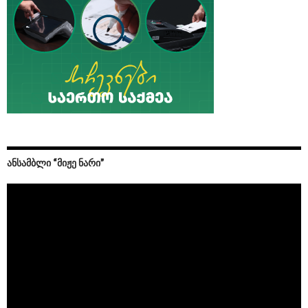
ᲐᲜᲡᲐᲛᲑᲚᲘ “ᲛᲘᲟᲔ ᲜᲐᲠᲘ”
Video
Player