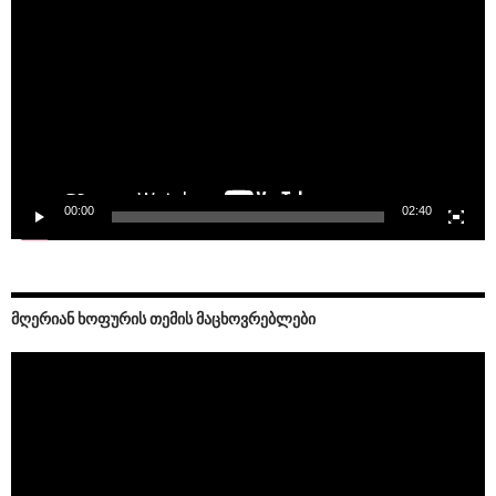
Player
00:00
02:40
ᲛᲦᲔᲠᲘᲐᲜ ᲮᲝᲤᲣᲠᲘᲡ ᲗᲔᲛᲘᲡ ᲛᲐᲪᲮᲝᲕᲠᲔᲑᲚᲔᲑᲘ
Video
Player