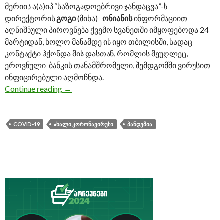
მერიის ა(ა)იპ “საზოგადოებრივი ჯანდაცვა”-ს
დირექტორის
გოგი
(მიხა)
ონიანის
ინფორმაციით
აღნიშნული პიროვნება ქვემო სვანეთში იმყოფებოდა 24
მარტიდან, ხოლო მანამდე ის იყო თბილისში, სადაც
კონტაქტი ჰქონდა მის დასთან, რომლის მეუღლეც,
ეროვნული ბანკის თანამშრომელი, შემდგომში ვირუსით
ინფიცირებული აღმოჩნდა.
Continue reading
ქვემო სვანეთში ახალი კორონავირუსის პ
→
COVID-19
ᲐᲮᲐᲚᲘ ᲙᲝᲠᲝᲜᲐᲕᲘᲠᲣᲡᲘ
ᲞᲐᲜᲓᲔᲛᲘᲐ