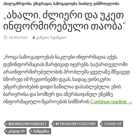
ᲐᲮᲐᲚᲒᲐᲖᲠᲓᲝᲑᲐ
,
ᲔᲛᲘᲒᲠᲐᲪᲘᲐ
,
ᲡᲐᲖᲝᲒᲐᲓᲝᲔᲑᲐ
,
ᲡᲘᲐᲮᲚᲔ
,
ᲯᲐᲜᲛᲠᲗᲔᲚᲝᲑᲐ
„ᲐᲮᲐᲚᲘ, ᲫᲚᲘᲔᲠᲘ ᲓᲐ ᲣᲙᲔᲗ
ᲘᲜᲤᲝᲠᲛᲘᲠᲔᲑᲣᲚᲘ ᲗᲐᲝᲑᲐ“
16.04.2022
ᲒᲐᲖᲔᲗᲘ "ᲡᲕᲐᲜᲔᲗᲘ"
„როცა საზოგადოებას ნაკლები ინფორმაცია აქვს,
დეზინფორმაციას მარტივად იჯერებს. საქართველოში
არაინფორმირებულობის პრობლემა ყველაზე მწვავედ
სწორედ იმ რეგიონებში დგას, სადაც ეთნიკური
უმცირესობების დიდი ნაწილია დასახლებული. ენის
ბარიერისა და სომხურ და აზერბაიჯანულ ენებზე
ინფორმაციული წყაროების სიმწირის
Continue reading
„ახა
→
@EUNEIGHBOURSEAST
#STRONGERTOGETHER
COVID-19
ᲙᲝᲕᲘᲓ-19
ᲞᲐᲜᲓᲔᲛᲘᲐ