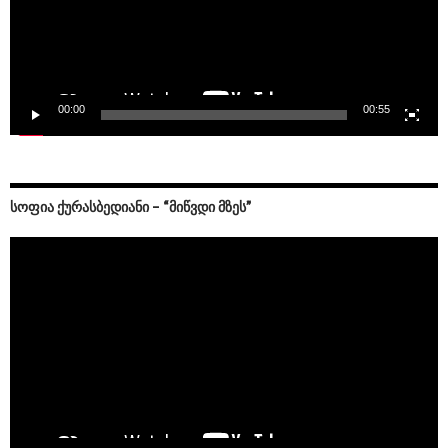
00:00
00:55
ᲡᲝᲤᲘᲐ ᲥᲣᲠᲐᲡᲑᲔᲓᲘᲐᲜᲘ – “ᲛᲘᲬᲕᲓᲘ ᲛᲖᲔᲡ”
Video
Player