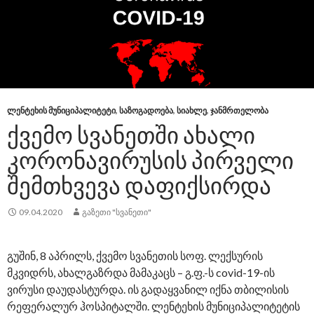
ᲚᲔᲜᲢᲔᲮᲘᲡ ᲛᲣᲜᲘᲪᲘᲞᲐᲚᲘᲢᲔᲢᲘ
,
ᲡᲐᲖᲝᲒᲐᲓᲝᲔᲑᲐ
,
ᲡᲘᲐᲮᲚᲔ
,
ᲯᲐᲜᲛᲠᲗᲔᲚᲝᲑᲐ
ᲥᲕᲔᲛᲝ ᲡᲕᲐᲜᲔᲗᲨᲘ ᲐᲮᲐᲚᲘ
ᲙᲝᲠᲝᲜᲐᲕᲘᲠᲣᲡᲘᲡ ᲞᲘᲠᲕᲔᲚᲘ
ᲨᲔᲛᲗᲮᲕᲔᲕᲐ ᲓᲐᲤᲘᲥᲡᲘᲠᲓᲐ
09.04.2020
ᲒᲐᲖᲔᲗᲘ "ᲡᲕᲐᲜᲔᲗᲘ"
გუშინ, 8 აპრილს, ქვემო სვანეთის სოფ. ლექსურის
მკვიდრს, ახალგაზრდა მამაკაცს – გ.ფ.-ს covid-19-ის
ვირუსი დაუდასტურდა. ის გადაყვანილ იქნა თბილისის
რეფერალურ ჰოსპიტალში. ლენტეხის მუნიციპალიტეტის