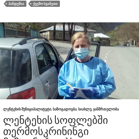
ᲞᲐᲜᲓᲔᲛᲘᲐ
ᲥᲕᲔᲛᲝ ᲡᲕᲐᲜᲔᲗᲘ
ᲚᲔᲜᲢᲔᲮᲘᲡ ᲛᲣᲜᲘᲪᲘᲞᲐᲚᲘᲢᲔᲢᲘ
,
ᲡᲐᲖᲝᲒᲐᲓᲝᲔᲑᲐ
,
ᲡᲘᲐᲮᲚᲔ
,
ᲯᲐᲜᲛᲠᲗᲔᲚᲝᲑᲐ
ᲚᲔᲜᲢᲔᲮᲘᲡ ᲡᲝᲤᲚᲔᲑᲨᲘ
ᲗᲔᲠᲛᲝᲡᲙᲠᲘᲜᲘᲜᲒᲘ