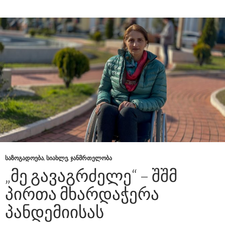
ᲡᲐᲖᲝᲒᲐᲓᲝᲔᲑᲐ
,
ᲡᲘᲐᲮᲚᲔ
,
ᲯᲐᲜᲛᲠᲗᲔᲚᲝᲑᲐ
„ᲛᲔ ᲒᲐᲕᲐᲒᲠᲫᲔᲚᲔ“ – ᲨᲨᲛ
ᲞᲘᲠᲗᲐ ᲛᲮᲐᲠᲓᲐᲭᲔᲠᲐ
ᲞᲐᲜᲓᲔᲛᲘᲘᲡᲐᲡ