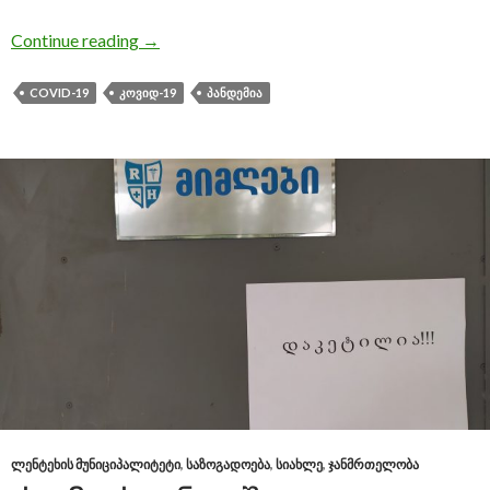
Continue reading
ლენტეხში კლინიკის მედპერსონალმა გაფი
→
COVID-19
ᲙᲝᲕᲘᲓ-19
ᲞᲐᲜᲓᲔᲛᲘᲐ
ᲚᲔᲜᲢᲔᲮᲘᲡ ᲛᲣᲜᲘᲪᲘᲞᲐᲚᲘᲢᲔᲢᲘ
,
ᲡᲐᲖᲝᲒᲐᲓᲝᲔᲑᲐ
,
ᲡᲘᲐᲮᲚᲔ
,
ᲯᲐᲜᲛᲠᲗᲔᲚᲝᲑᲐ