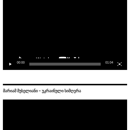
Video
Player
00:00
01:04
ᲛᲐᲠᲘᲐᲛ ᲛᲣᲡᲔᲚᲘᲐᲜᲘ – ᲣᲙᲠᲐᲘᲜᲣᲚᲘ ᲡᲘᲛᲦᲔᲠᲐ
Video
Player