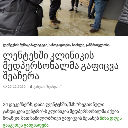
ᲚᲔᲜᲢᲔᲮᲘᲡ ᲛᲣᲜᲘᲪᲘᲞᲐᲚᲘᲢᲔᲢᲘ
,
ᲡᲐᲖᲝᲒᲐᲓᲝᲔᲑᲐ
,
ᲡᲘᲐᲮᲚᲔ
,
ᲯᲐᲜᲛᲠᲗᲔᲚᲝᲑᲐ
ᲚᲔᲜᲢᲔᲮᲨᲘ ᲙᲚᲘᲜᲘᲙᲘᲡ
ᲛᲔᲓᲞᲔᲠᲡᲝᲜᲐᲚᲛᲐ ᲒᲐᲤᲘᲪᲕᲐ
ᲨᲔᲐᲩᲔᲠᲐ
25.12.2020
ᲒᲐᲖᲔᲗᲘ "ᲡᲕᲐᲜᲔᲗᲘ"
24 დეკემბერს, დაბა ლენტეხში, შპს “რეგიონული
ჯანდაცვის ცენტრი”-ს კლინიკის მედპერსონალმა აქცია
მოაწყო. მათ ნაწილობრივი გაფიცვის შესახებ
წინა დღეს
გააკეთეს განცხადება.