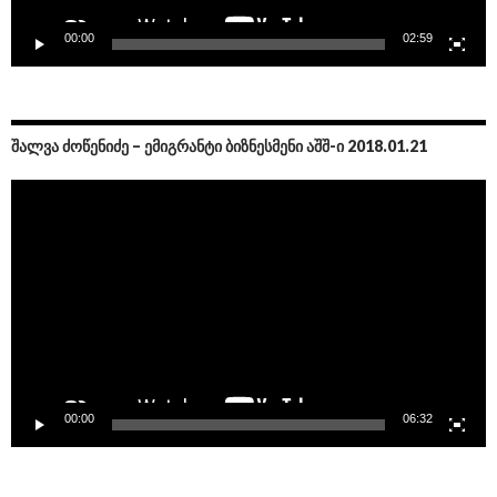
00:00
02:59
ᲨᲐᲚᲕᲐ ᲫᲝᲬᲔᲜᲘᲫᲔ – ᲔᲛᲘᲒᲠᲐᲜᲢᲘ ᲑᲘᲖᲜᲔᲡᲛᲔᲜᲘ ᲐᲨᲨ-Ი 2018.01.21
Video
Player
00:00
06:32