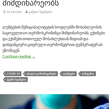
ᲛᲘᲛᲓᲘᲜᲐᲠᲔᲝᲑᲡ
12.04.2020
ᲒᲐᲖᲔᲗᲘ "ᲡᲕᲐᲜᲔᲗᲘ"
ლენტეხის მუნიციპალიტეტის სოფლებში მოსახლეობის
საყოველთაო თერმოსკრინინგი მიმდინარეობს. ექთნები
და ექიმები თითოეულ მოსახლესთან მიდიან და
დისტანციური ციფრული თერმომეტრით ტემპერატურას
უზომავენ.
Continue reading
ლენტეხის სოფლებში თერმოსკრინინგი მ
→
COVID-19
ᲐᲮᲐᲚᲘ ᲙᲝᲠᲝᲜᲐᲕᲘᲠᲣᲡᲘ
ᲚᲔᲜᲢᲔᲮᲘ
ᲞᲐᲜᲓᲔᲛᲘᲐ
ᲥᲕᲔᲛᲝ ᲡᲕᲐᲜᲔᲗᲘ