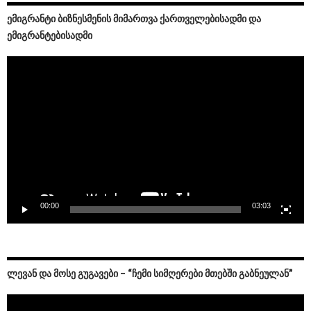
ᲔᲛᲘᲒᲠᲐᲜᲢᲘ ᲑᲘᲖᲜᲔᲡᲛᲔᲜᲘᲡ ᲛᲘᲛᲐᲠᲗᲕᲐ ᲥᲐᲠᲗᲕᲔᲚᲔᲑᲘᲡᲐᲓᲛᲘ ᲓᲐ
ᲔᲛᲘᲒᲠᲐᲜᲢᲔᲑᲘᲡᲐᲓᲛᲘ
Video
Player
00:00
03:03
ᲚᲔᲕᲐᲜ ᲓᲐ ᲛᲝᲡᲔ ᲒᲣᲒᲐᲕᲔᲑᲘ – “ᲩᲔᲛᲘ ᲡᲘᲛᲦᲔᲠᲔᲑᲘ ᲛᲗᲔᲑᲨᲘ ᲒᲐᲑᲜᲔᲣᲚᲐᲜ”
Video