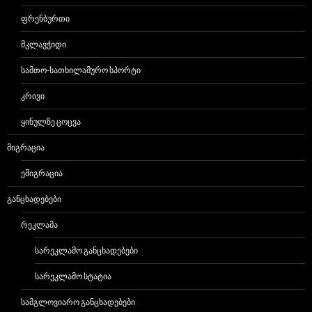
ᲤᲠᲔᲜᲑᲣᲠᲗᲘ
ᲛᲙᲚᲐᲕᲭᲘᲓᲘ
ᲡᲐᲛᲗᲝ-ᲡᲐᲗᲮᲘᲚᲐᲛᲣᲠᲝ ᲡᲞᲝᲠᲢᲘ
ᲙᲠᲘᲕᲘ
ᲧᲘᲜᲣᲚᲖᲔ ᲪᲝᲪᲕᲐ
ᲛᲘᲒᲠᲐᲪᲘᲐ
ᲔᲛᲘᲒᲠᲐᲪᲘᲐ
ᲒᲐᲜᲪᲮᲐᲓᲔᲑᲔᲑᲘ
ᲠᲔᲙᲚᲐᲛᲐ
ᲡᲐᲠᲔᲙᲚᲐᲛᲝ ᲒᲐᲜᲪᲮᲐᲓᲔᲑᲔᲑᲘ
ᲡᲐᲠᲔᲙᲚᲐᲛᲝ ᲡᲢᲐᲢᲘᲐ
ᲡᲐᲛᲒᲚᲝᲕᲘᲐᲠᲝ ᲒᲐᲜᲪᲮᲐᲓᲔᲑᲔᲑᲘ