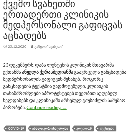
ᲥᲕᲔᲛᲝ ᲡᲕᲐᲜᲔᲗᲨᲘ
ᲔᲠᲗᲐᲓᲔᲠᲗᲘ ᲙᲚᲘᲜᲘᲙᲘᲡ
ᲛᲔᲓᲞᲔᲠᲡᲝᲜᲐᲚᲘ ᲒᲐᲤᲘᲪᲕᲐᲡ
ᲐᲪᲮᲐᲓᲔᲑᲡ
23.12.2020
ᲒᲐᲖᲔᲗᲘ "ᲡᲕᲐᲜᲔᲗᲘ"
23 დეკემბერს, დაბა ლენტეხის კლინიკის მთავარმა
ექთანმა
ანჟელა ქურასბედიანმა
გაავრცელა განცხადება
მედპერსონალის გაფიცვის შესახებ. როგორც
განცხადების ტექსტშია გადმოცემული, კლინიკის
თანამშრომლები აპროტესტებენ თვეობით აუღებელ
ხელფასებს და კლინიკაში არსებულ გაუსაძლის სამუშაო
პირობებს.
Continue reading
ქვემო სვანეთში ერთადერთი კლ
→
COVID-19
ᲐᲮᲐᲚᲘ ᲙᲝᲠᲝᲜᲐᲕᲘᲠᲣᲡᲘ
ᲙᲝᲕᲘᲓ-19
ᲚᲔᲜᲢᲔᲮᲘ