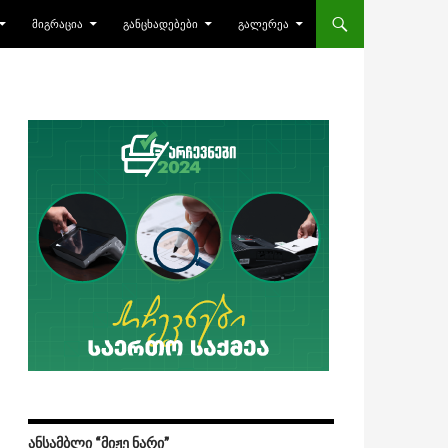
ᲛᲘᲒᲠᲐᲪᲘᲐ
ᲒᲐᲜᲪᲮᲐᲓᲔᲑᲔᲑᲘ
ᲒᲐᲚᲔᲠᲔᲐ
ᲐᲜᲡᲐᲛᲑᲚᲘ “ᲛᲘᲟᲔ ᲜᲐᲠᲘ”