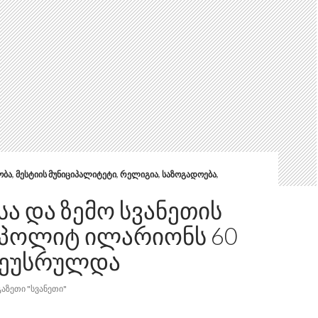
ᲝᲑᲐ
,
ᲛᲔᲡᲢᲘᲘᲡ ᲛᲣᲜᲘᲪᲘᲞᲐᲚᲘᲢᲔᲢᲘ
,
ᲠᲔᲚᲘᲒᲘᲐ
,
ᲡᲐᲖᲝᲒᲐᲓᲝᲔᲑᲐ
,
ᲡᲐ ᲓᲐ ᲖᲔᲛᲝ ᲡᲕᲐᲜᲔᲗᲘᲡ
ᲞᲝᲚᲘᲢ ᲘᲚᲐᲠᲘᲝᲜᲡ 60
ᲨᲔᲣᲡᲠᲣᲚᲓᲐ
ᲒᲐᲖᲔᲗᲘ "ᲡᲕᲐᲜᲔᲗᲘ"