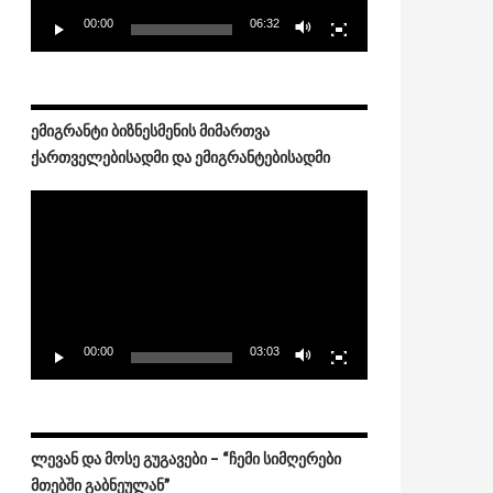
00:00
06:32
ᲔᲛᲘᲒᲠᲐᲜᲢᲘ ᲑᲘᲖᲜᲔᲡᲛᲔᲜᲘᲡ ᲛᲘᲛᲐᲠᲗᲕᲐ
ᲥᲐᲠᲗᲕᲔᲚᲔᲑᲘᲡᲐᲓᲛᲘ ᲓᲐ ᲔᲛᲘᲒᲠᲐᲜᲢᲔᲑᲘᲡᲐᲓᲛᲘ
Video
Player
00:00
03:03
ᲚᲔᲕᲐᲜ ᲓᲐ ᲛᲝᲡᲔ ᲒᲣᲒᲐᲕᲔᲑᲘ – “ᲩᲔᲛᲘ ᲡᲘᲛᲦᲔᲠᲔᲑᲘ
ᲛᲗᲔᲑᲨᲘ ᲒᲐᲑᲜᲔᲣᲚᲐᲜ”