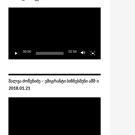
Video
Player
00:00
02:59
ᲨᲐᲚᲕᲐ ᲫᲝᲬᲔᲜᲘᲫᲔ – ᲔᲛᲘᲒᲠᲐᲜᲢᲘ ᲑᲘᲖᲜᲔᲡᲛᲔᲜᲘ ᲐᲨᲨ-Ი
2018.01.21
Video
Player