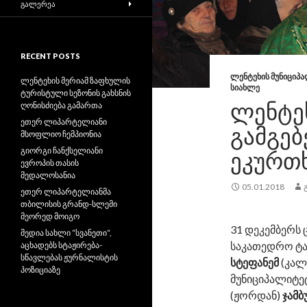
ᲒᲐᲚᲔᲠᲔᲐ
RECENT POSTS
ᲚᲔᲜᲢᲔᲮᲘᲡ ᲛᲣᲜᲘᲪᲘᲞ
ლენტეხის მერიამ ზაფხულის
ᲡᲘᲐᲮᲚᲔ
ტურისტული სეზონის გახსნის
ᲚᲔᲜᲢᲔ
ღონისძიება გამართა
ეთერ ლიპარტელიანი
ᲒᲐᲛᲒᲔ
მსოფლიო ჩემპიონია
გიორგი ჩანქსელიანი
ᲔᲙᲣᲠᲗ
ევროპის თასის
მედალოსანია
05.01.2018
ეთერ ლიპარტელიანმა
თბილისის გრანდ-სლემი
მეორედ მოიგო
31 დეკემბერს 
მედია სახლი “სვანეთი“,
საკათედრო ტა
აცხადებს სტაჟირება-
სწავლებას ჟურნალისტის
სტეფანემ
(კალ
პოზიციაზე
მუნიციპალიტე
(ჟორდან)
ჯამბ