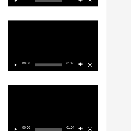
Video
Player
00:00
01:46
Video
Player
00:00
01:04