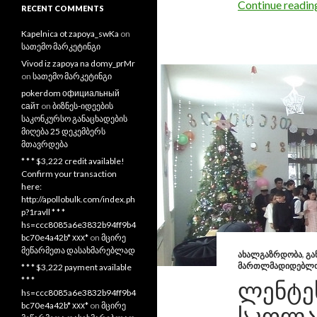
Continue readi
RECENT COMMENTS
Kapelnica ot zapoya_swKa
on
სათემო მარკეტინგი
Vivod iz zapoya na domy_prMr
on
სათემო მარკეტინგი
pokerdom официальный
сайт
on
ბიზნეს-იდეების
საკონკურსო განაცხადების
მიღება 25 დეკემბერს
მთავრდება
* * * $3,222 credit available!
Confirm your transaction
here:
http://apollobulk.com/index.ph
p?1ravll * * *
hs=ccc8085a6e3832b94ff9b4
bc70e4a42b* ххх*
on
მცირე
მეწარმეთა დასახმარებლად
ᲐᲮᲐᲚᲒᲐᲖᲠᲓᲝᲑᲐ
,
ᲒᲐ
ᲛᲐᲠᲗᲚᲛᲐᲓᲘᲓᲔᲑᲚ
* * * $3,222 payment available
* * *
ᲚᲔᲜᲢᲔ
hs=ccc8085a6e3832b94ff9b4
bc70e4a42b* ххх*
on
მცირე
ᲡᲙᲝᲚᲐ