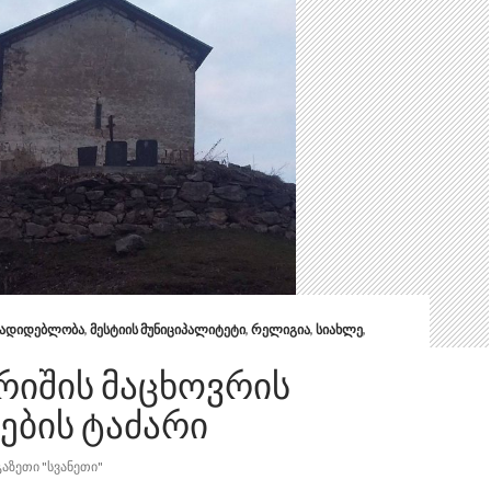
ᲐᲓᲘᲓᲔᲑᲚᲝᲑᲐ
,
ᲛᲔᲡᲢᲘᲘᲡ ᲛᲣᲜᲘᲪᲘᲞᲐᲚᲘᲢᲔᲢᲘ
,
ᲠᲔᲚᲘᲒᲘᲐ
,
ᲡᲘᲐᲮᲚᲔ
,
ᲠᲘᲨᲘᲡ ᲛᲐᲪᲮᲝᲕᲠᲘᲡ
ᲔᲑᲘᲡ ᲢᲐᲫᲐᲠᲘ
ᲒᲐᲖᲔᲗᲘ "ᲡᲕᲐᲜᲔᲗᲘ"